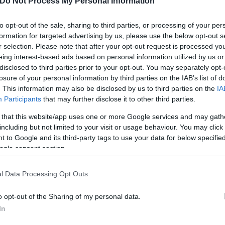
Do Not Process My Personal Information
to opt-out of the sale, sharing to third parties, or processing of your per
formation for targeted advertising by us, please use the below opt-out s
r selection. Please note that after your opt-out request is processed y
eing interest-based ads based on personal information utilized by us or
disclosed to third parties prior to your opt-out. You may separately opt-
losure of your personal information by third parties on the IAB’s list of
. This information may also be disclosed by us to third parties on the
IA
Participants
that may further disclose it to other third parties.
 that this website/app uses one or more Google services and may gath
including but not limited to your visit or usage behaviour. You may click 
3 (RASolute – 302) του φαρμάκου ανακοινώθηκαν σ
 to Google and its third-party tags to use your data for below specifi
εντυπωσίασαν την ογκολογική κοινότητα. Το φάρμα
ogle consent section.
ενείς με μεταστατικό αδενοκαρκίνωμα παγκρέατος
Συμμετείχαν περίπου 500 ασθενείς, οι οποίοι έλαβ
l Data Processing Opt Outs
τε χημειοθεραπεία επιλογής του ερευνητή.
Το
darax
13.2 μήνες) προσφέροντας ένα πρωτοφανές όφελ
o opt-out of the Sharing of my personal data.
In
ν μεταστατικό καρκίνο παγκρέατος.
Επίσης, η θε
 διπλασίασε τον χρόνο χωρίς εξέλιξη της νόσου. Το