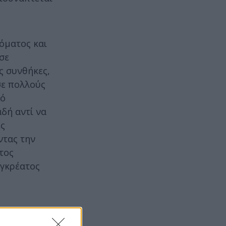
όματος και
σε
ς συνθήκες,
σε πολλούς
κό
δή αντί να
ές
ντας την
τος
αγκρέατος