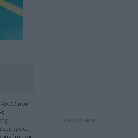
(ASCO) που
ος
κής,
α ευρήματα
πισυνάπτεται