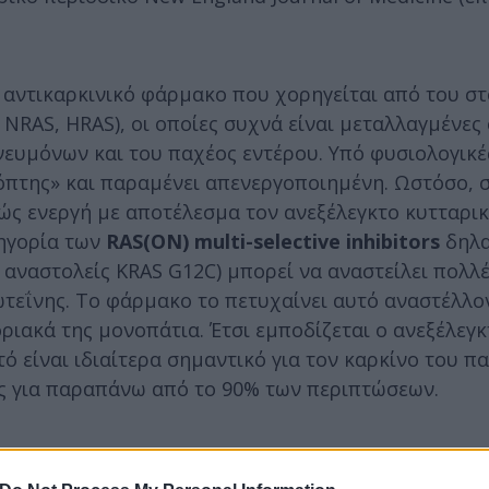
 αντικαρκινικό φάρμακο που χορηγείται από του στ
 NRAS, HRAS), οι οποίες συχνά είναι μεταλλαγμένες 
νευμόνων και του παχέος εντέρου. Υπό φυσιολογικέ
κόπτης» και παραμένει απενεργοποιημένη. Ωστόσο, 
χώς ενεργή με αποτέλεσμα τον ανεξέλεγκτο κυτταρι
τηγορία των
RAS
(
ON
)
multi
-
selective
inhibitors
δηλα
ι αναστολείς KRAS G12C) μπορεί να αναστείλει πολλ
τεΐνης. Το φάρμακο το πετυχαίνει αυτό αναστέλλο
ιακά της μονοπάτια. Έτσι εμποδίζεται ο ανεξέλεγκ
ό είναι ιδιαίτερα σημαντικό για τον καρκίνο του π
ες για παραπάνω από το 90% των περιπτώσεων.