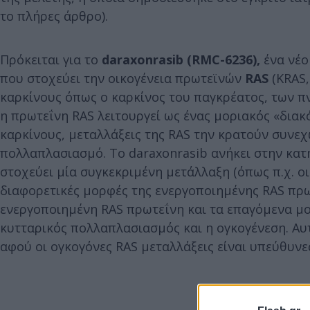
το πλήρες άρθρο).
Πρόκειται για το
daraxonrasib
(RMC-6236)
,
ένα νέο
που στοχεύει την οικογένεια πρωτεϊνών
RAS
(KRAS,
καρκίνους όπως ο καρκίνος του παγκρέατος, των π
η πρωτεΐνη RAS λειτουργεί ως ένας μοριακός «δια
καρκίνους, μεταλλάξεις της RAS την κρατούν συνε
πολλαπλασιασμό. Το daraxonrasib ανήκει στην κα
στοχεύει μία συγκεκριμένη μετάλλαξη (όπως π.χ. ο
διαφορετικές μορφές της ενεργοποιημένης RAS πρω
ενεργοποιημένη RAS πρωτεΐνη και τα επαγόμενα μορ
κυτταρικός πολλαπλασιασμός και η ογκογένεση. Αυτ
αφού οι ογκογόνες RAS μεταλλάξεις είναι υπεύθυν