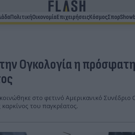
λάδα
Πολιτική
Οικονομία
Επιχειρήσεις
Κόσμος
Σπορ
Showb
ην Ογκολογία η πρόσφατη 
τος
κοινώθηκε στο φετινό Αμερικανικό Συνέδριο Ο
 καρκίνος του παγκρέατος.