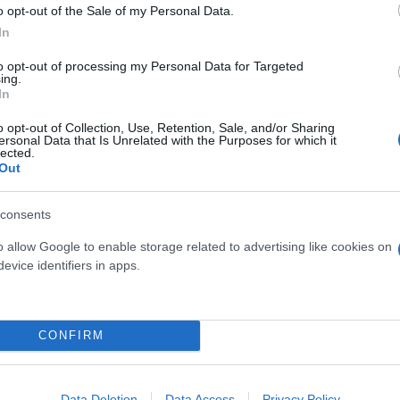
o opt-out of the Sale of my Personal Data.
asib έναντι μόλις του 11.2% αυτών που έλαβαν
In
ξάνθημα, στοματίτιδα/έλκη στόματος και γαστρεντε
to opt-out of processing my Personal Data for Targeted
ική πρακτική στους ασθενείς με μεταστατικό καρκίν
ing.
rasib σε συνδυασμό με χημειοθεραπεία ως θεραπεία
In
αρκίνου παγκρέατος και ως προεγχειρητική θεραπε
o opt-out of Collection, Use, Retention, Sale, and/or Sharing
γματοποιηθούν μελέτες με το daraxonrasib και σε ά
ersonal Data that Is Unrelated with the Purposes for which it
lected.
ις όπως ο μη μικροκυτταρικός καρκίνος των πνευμ
Out
ρά έχουμε τη δυνατότητα να στοχεύουμε την πρωτεΐ
στην Ογκολογία.
consents
o allow Google to enable storage related to advertising like cookies on
ερο
Flash.gr
στην αναζήτηση της
Google
evice identifiers in apps.
CONFIRM
Data Deletion
Data Access
Privacy Policy