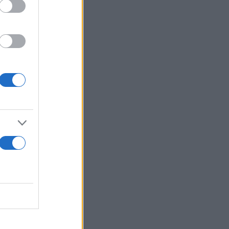
ρικές
ο
 πρώτης
υτική αγωγή
λλους
όνων,
νη RAS και