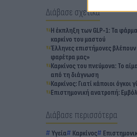
Διάβασε σχετικά
Η έκπληξη των GLP-1: Τα φάρμα
καρκίνο του μαστού
Έλληνες επιστήμονες βλέπουν 
φαρέτρα μας»
Καρκίνος του πνεύμονα: Το αίμ
από τη διάγνωση
Καρκίνος: Γιατί κάποιοι όγκοι γ
Επιστημονική ανατροπή: Εμβόλ
Διάβασε περισσότερα
Υγεία
Καρκίνος
Επιστημονι