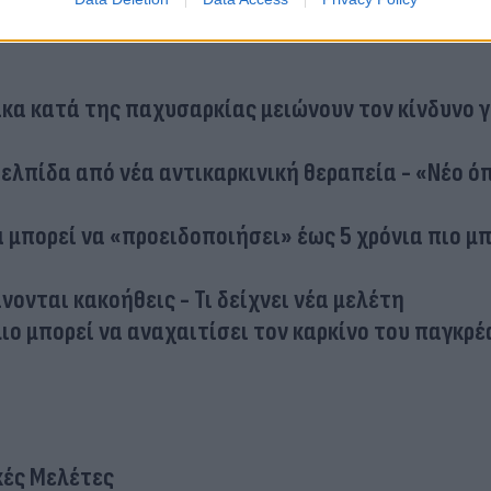
κα κατά της παχυσαρκίας μειώνουν τον κίνδυνο γ
ελπίδα από νέα αντικαρκινική θεραπεία - «Νέο ό
α μπορεί να «προειδοποιήσει» έως 5 χρόνια πιο μ
ίνονται κακοήθεις - Τι δείχνει νέα μελέτη
ιο μπορεί να αναχαιτίσει τον καρκίνο του παγκρ
κές Μελέτες