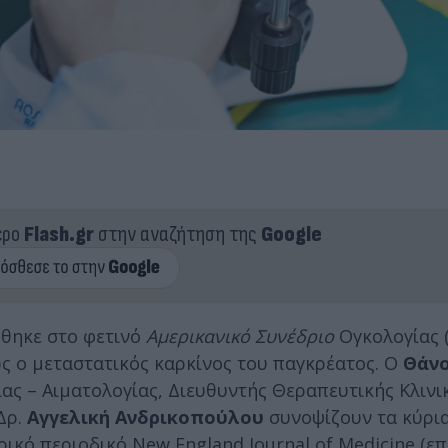
ερο
Flash.gr
στην αναζήτηση της
Google
ώθηκε στο φετινό
Αμερικανικό Συνέδριο
Ογκολογίας 
ς ο μεταστατικός καρκίνος του παγκρέατος. Ο
Θάν
ς – Αιματολογίας, Διευθυντής Θεραπευτικής Κλινι
Δρ.
Αγγελική Ανδρικοπούλου
συνοψίζουν τα κύρι
ρικό περιοδικό New England Journal of Medicine (ε