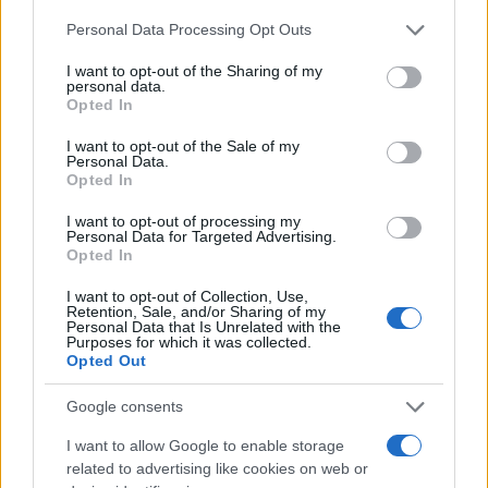
Η Bugatti La Voiture Noire δεν είναι απλώς
Please note that this website/app uses one or more Google
Personal Data Processing Opt Outs
«ακριβή»· είναι ένα τεχνολογικό επίτευγμα με
services and may gather and store information including but
not limited to your visit or usage behaviour. You may click to
I want to opt-out of the Sharing of my
λεπτομέρειες που κόβουν την ανάσα
personal data.
grant or deny consent to Google and its third-party tags to
Opted In
use your data for below specified purposes in below Google
consent section.
• Φόρος Τιμής:
Αποτελεί τη σύγχρονη
I want to opt-out of the Sale of my
Personal Data.
μετενσάρκωση της χαμένης Type 57 SC Atlantic του
Opted In
Jean Bugatti, η οποία εξαφανίστηκε κατά τον Β'
I want to opt-out of processing my
Παγκόσμιο Πόλεμο.
Personal Data for Targeted Advertising.
Opted In
•
Η καρδιά του «Κτήνους»
: Εφοδιάζεται με τον
I want to opt-out of Collection, Use,
Retention, Sale, and/or Sharing of my
εμβληματικό quad-turbo W16 κινητήρα 8.000 κ.εκ.,
Personal Data that Is Unrelated with the
Purposes for which it was collected.
που αποδίδει 1.500 ίππους και 1.600 Nm ροπής.
Opted Out
Google consents
I want to allow Google to enable storage
related to advertising like cookies on web or