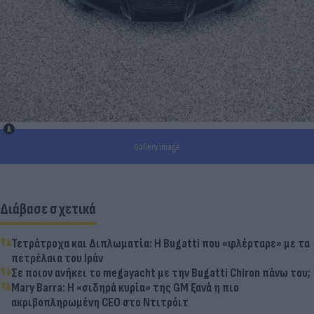
Gallery image
Διάβασε σχετικά
Τετράτροχα και Διπλωματία: Η Bugatti που «φλέρταρε» με τα
πετρέλαια του Ιράν
Σε ποιον ανήκει το megayacht με την Bugatti Chiron πάνω του;
Mary Barra: Η «σιδηρά κυρία» της GM ξανά η πιο
ακριβοπληρωμένη CEO στο Ντιτρόιτ