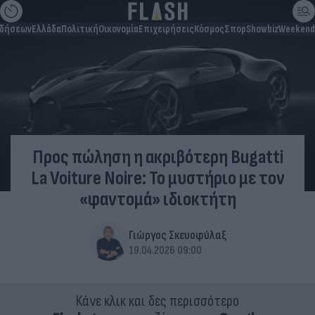
ιδήσεων
Ελλάδα
Πολιτική
Οικονομία
Επιχειρήσεις
Κόσμος
Σπορ
Showbiz
Weekend
Προς πώληση η ακριβότερη Bugatti
La Voiture Noire: Το μυστήριο με τον
«φαντομά» ιδιοκτήτη
Γιώργος Σκευοφύλαξ
19.04.2026 09:00
Κάνε κλικ και δες περισσότερο