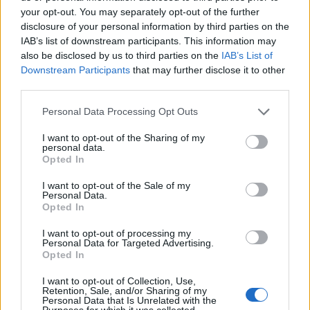
your opt-out. You may separately opt-out of the further
disclosure of your personal information by third parties on the
IAB’s list of downstream participants. This information may
also be disclosed by us to third parties on the
IAB’s List of
Downstream Participants
that may further disclose it to other
third parties.
Please note that this website/app uses one or more Google
Personal Data Processing Opt Outs
services and may gather and store information including but
not limited to your visit or usage behaviour. You may click to
I want to opt-out of the Sharing of my
personal data.
grant or deny consent to Google and its third-party tags to
Opted In
use your data for below specified purposes in below Google
consent section.
I want to opt-out of the Sale of my
Personal Data.
Opted In
I want to opt-out of processing my
Personal Data for Targeted Advertising.
«Βρέθηκα σήμερα μαζί με την πολιτική και την
Opted In
φυσική ηγεσία των Ενόπλων Δυνάμεων στο
I want to opt-out of Collection, Use,
Υπουργείο Εθνικής Άμυνας στην έπαρση της
Retention, Sale, and/or Sharing of my
Personal Data that Is Unrelated with the
σημαίας σε μεσίστια θέση λόγω του τριήμερου
Purposes for which it was collected.