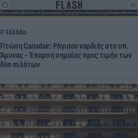
ιδήσεων
Ελλάδα
Πολιτική
Οικονομία
Επιχειρήσεις
Κόσμος
Σπορ
Showbiz
Weekend
Ελλάδα
Πτώση Canadair: Ράγισαν καρδιές στο υπ.
Άμυνας - Έπαρση σημαίας προς τιμήν των
δύο πιλότων