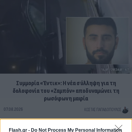
Συμμορία «Έντικ»: Η νέα σύλληψη για τη
δολοφονία του «Ζαμπόν» αποδυναμώνει τη
ρωσόφωνη μαφία
07.08.2026
ΚΏΣΤΑΣ ΠΑΠΑΔΌΠΟΥΛΟΣ
Flash.gr -
Do Not Process My Personal Information