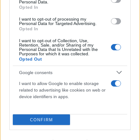
Personal Data.
ζωή του 26χρονου Αφγανού μετά τη δολοφονία
Opted In
στην Κυψέλη
I want to opt-out of processing my
Personal Data for Targeted Advertising.
07.08.2026
ΓΙΏΡΓΟΣ ΓΕΩΡΓΑΚΌΠΟΥΛΟΣ
Opted In
I want to opt-out of Collection, Use,
Retention, Sale, and/or Sharing of my
Personal Data that Is Unrelated with the
Purposes for which it was collected.
Opted Out
Google consents
I want to allow Google to enable storage
related to advertising like cookies on web or
device identifiers in apps.
CONFIRM