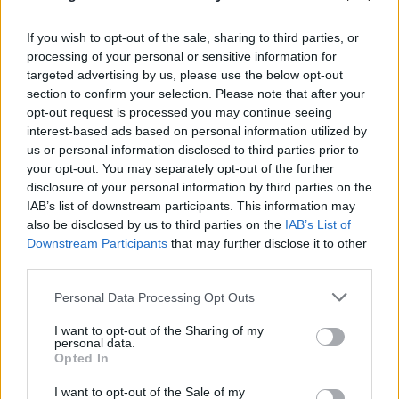
If you wish to opt-out of the sale, sharing to third parties, or
processing of your personal or sensitive information for
targeted advertising by us, please use the below opt-out
section to confirm your selection. Please note that after your
opt-out request is processed you may continue seeing
interest-based ads based on personal information utilized by
us or personal information disclosed to third parties prior to
your opt-out. You may separately opt-out of the further
disclosure of your personal information by third parties on the
IAB’s list of downstream participants. This information may
also be disclosed by us to third parties on the
IAB’s List of
Downstream Participants
that may further disclose it to other
third parties.
Please note that this website/app uses one or more Google
Personal Data Processing Opt Outs
services and may gather and store information including but
not limited to your visit or usage behaviour. You may click to
I want to opt-out of the Sharing of my
personal data.
grant or deny consent to Google and its third-party tags to
Opted In
use your data for below specified purposes in below Google
consent section.
I want to opt-out of the Sale of my
Ερυθρός Σταυρός: «Κατέβασε» το βίντεο για τη