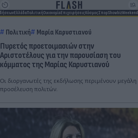
ιδήσεων
Ελλάδα
Πολιτική
Οικονομία
Επιχειρήσεις
Κόσμος
Σπορ
Showbiz
Weekend
Πολιτική
Μαρία Καρυστιανού
Πυρετός προετοιμασιών στην
Αριστοτέλους για την παρουσίαση του
κόμματος της Μαρίας Καρυστιανού
Οι διοργανωτές της εκδήλωσης περιμένουν μεγάλη
προσέλευση πολιτών.