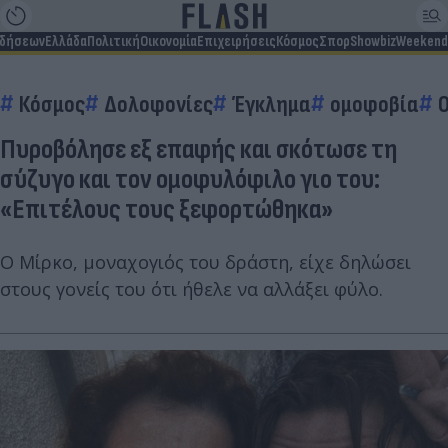
ιδήσεων
Ελλάδα
Πολιτική
Οικονομία
Επιχειρήσεις
Κόσμος
Σπορ
Showbiz
Weekend
Κόσμος
Δολοφονίες
Έγκλημα
ομοφοβία
Πυροβόλησε εξ επαφής και σκότωσε τη
σύζυγο και τον ομοφυλόφιλο γιο του:
«Επιτέλους τους ξεφορτώθηκα»
Ο Μίρκο, μοναχογιός του δράστη, είχε δηλώσει
στους γονείς του ότι ήθελε να αλλάξει φύλο.