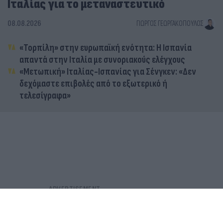
Ιταλίας για το μεταναστευτικό
08.08.2026
ΓΙΏΡΓΟΣ ΓΕΩΡΓΑΚΌΠΟΥΛΟΣ
«Τορπίλη» στην ευρωπαϊκή ενότητα: Η Ισπανία
απαντά στην Ιταλία με συνοριακούς ελέγχους
«Μετωπική» Ιταλίας-Ισπανίας για Σένγκεν: «Δεν
δεχόμαστε επιβολές από το εξωτερικό ή
τελεσίγραφα»