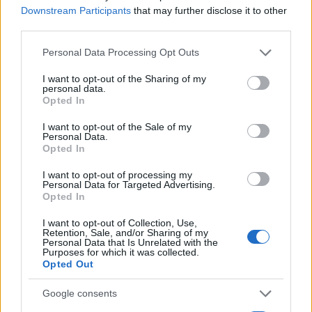
Downstream Participants
that may further disclose it to other
third parties.
Please note that this website/app uses one or more Google
Personal Data Processing Opt Outs
services and may gather and store information including but
not limited to your visit or usage behaviour. You may click to
I want to opt-out of the Sharing of my
personal data.
grant or deny consent to Google and its third-party tags to
Opted In
use your data for below specified purposes in below Google
consent section.
I want to opt-out of the Sale of my
Personal Data.
Opted In
I want to opt-out of processing my
Personal Data for Targeted Advertising.
Opted In
I want to opt-out of Collection, Use,
Retention, Sale, and/or Sharing of my
Personal Data that Is Unrelated with the
Purposes for which it was collected.
Opted Out
Google consents