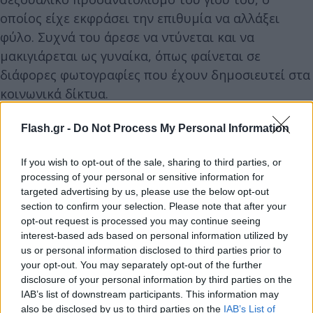
οποίος είχε εκφράσει την επιθυμία να αλλάξει
φύλο. Συχνά του άρεσε να ντύνεται και να
μακιγιάρεται ως γυναίκα, όπως φαίνεται σε
διάφορες φωτογραφίες που έχουν δημοσιευτεί στα
κοινωνικά δίκτυα.
Flash.gr -
Do Not Process My Personal Information
Η μητέρα Κέτι, σύμφωνα με τις πρώτες αναφορές,
φέρεται να ήταν πάντα στο πλευρό του γιου της, με
If you wish to opt-out of the sale, sharing to third parties, or
τον οποίο είχε πολύ ισχυρό δεσμό. Ενδεικτικό της
processing of your personal or sensitive information for
πραγματικότητας που βίωνε ο 24χρονος στο σπίτι
targeted advertising by us, please use the below opt-out
του, είναι μία ανάρτηση από τις 12 Οκτωβρίου 2022
section to confirm your selection. Please note that after your
opt-out request is processed you may continue seeing
στην οποία έγραφε:
«Παιδιά, είναι άσχημο να
interest-based ads based on personal information utilized by
σκέφτεσαι ότι ένας πατέρας προτιμά να σε δει
us or personal information disclosed to third parties prior to
νεκρό παρά γκέι»
...
your opt-out. You may separately opt-out of the further
disclosure of your personal information by third parties on the
IAB’s list of downstream participants. This information may
also be disclosed by us to third parties on the
IAB’s List of