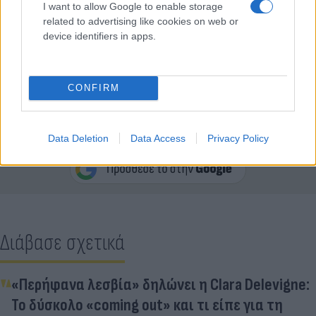
I want to allow Google to enable storage
related to advertising like cookies on web or
device identifiers in apps.
CONFIRM
Κάνε κλικ και δες περισσότερο
Data Deletion
Data Access
Privacy Policy
Flash.gr
στην αναζήτηση της
Google
Διάβασε σχετικά
«Περήφανα λεσβία» δηλώνει η Clara Delevigne:
Το δύσκολο «coming out» και τι είπε για τη