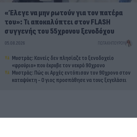
«Έλεγε να μην ρωτούν για τον πατέρα
του»: Τι αποκαλύπτει στον FLASH
συγγενής του 55χρονου ξενοδόχου
05.08.2026
ΓΙΏΤΑ ΚΗΠΟΥΡΟΎ
Μυστράς: Κανείς δεν πλησίαζε το ξενοδοχείο
«φρούριο» που έκρυβε τον νεκρό 90χρονο
Μυστράς: Πώς οι Αρχές εντόπισαν τον 90χρονο στον
καταψύκτη - Ο γιος προσπάθησε να τους ξεγελάσει