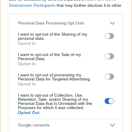
Downstream Participants
that may further disclose it to other
third parties.
Please note that this website/app uses one or more Google
Personal Data Processing Opt Outs
services and may gather and store information including but
not limited to your visit or usage behaviour. You may click to
I want to opt-out of the Sharing of my
personal data.
grant or deny consent to Google and its third-party tags to
Opted In
use your data for below specified purposes in below Google
consent section.
I want to opt-out of the Sale of my
Personal Data.
Opted In
«Υπήρξαν εντάσεις στην αίθουσα»
I want to opt-out of processing my
Personal Data for Targeted Advertising.
Opted In
Ο Κουρδής αποκάλυψε πως υπήρξαν στιγμές που
δημιουργήθηκε ένταση μέσα στη δικαστική
I want to opt-out of Collection, Use,
Retention, Sale, and/or Sharing of my
αίθουσα, αλλά εκείνος και η Ρέβη διατηρούν την
Personal Data that Is Unrelated with the
Purposes for which it was collected.
αισιοδοξία τους. «Υπήρξαν εντάξεις 2-3 φορές μέσα
Opted Out
στην αίθουσα. Αισιόδοξοι είμαστε πάντα. Δεν
χαιρόμαστε που είμαστε εδώ. Εμείς πήγαμε να
Google consents