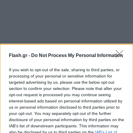
Flash.gr -
Do Not Process My Personal Information
If you wish to opt-out of the sale, sharing to third parties, or
Έχω λάβει μηνύματα από γυναίκες
processing of your personal or sensitive information for
δημοσιογράφους που έχουν περάσει τα ίδια. Κανείς
targeted advertising by us, please use the below opt-out
section to confirm your selection. Please note that after your
συνάδελφος να μη βρεθεί σε αυτή τη θέση. Δεν
opt-out request is processed you may continue seeing
έχουμε τρελαθεί! Ο Γιώργος είναι 30 χρόνια στο
interest-based ads based on personal information utilized by
χώρο, εγώ 16. Δεν ξυπνήσαμε μια μέρα και είπαμε,
us or personal information disclosed to third parties prior to
your opt-out. You may separately opt-out of the further
και ειδικά εγώ εγκυμονούσα, τι να κάνω σήμερα; Να
disclosure of your personal information by third parties on the
πάω να πάω να ξεκινήσω μια δίκη», πρόσθεσε η
IAB’s list of downstream participants. This information may
Ρέβη.
also be disclosed by us to third parties on the
IAB’s List of