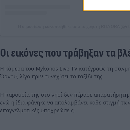
Η δημοσίευση κοινοποιήθηκε από το χρήστη RITA ORA (@rit
Οι εικόνες που τράβηξαν τα β
Η κάμερα του Mykonos Live TV κατέγραψε τη στιγμ
Όρνου, λίγο πριν συνεχίσει το ταξίδι της.
Η παρουσία της στο νησί δεν πέρασε απαρατήρητη,
ενώ η ίδια φάνηκε να απολαμβάνει κάθε στιγμή τω
επαγγελματικές υποχρεώσεις.