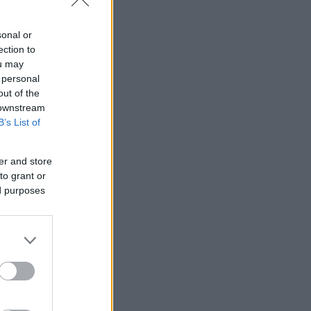
ικόνες από
sonal or
ection to
ou may
 personal
out of the
 downstream
B’s List of
er and store
to grant or
ed purposes