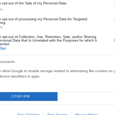
o opt-out of the Sale of my Personal Data.
In
to opt-out of processing my Personal Data for Targeted
ing.
In
o opt-out of Collection, Use, Retention, Sale, and/or Sharing
ersonal Data that Is Unrelated with the Purposes for which it
lected.
Out
consents
o allow Google to enable storage related to advertising like cookies on
evice identifiers in apps.
CONFIRM
Data Deletion
Data Access
Privacy Policy