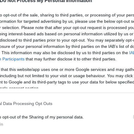
Do Not Process My Personal Information
λια, με πολλούς θαυμαστές της να σχολιάζουν τις ε
to opt-out of the sale, sharing to third parties, or processing of your per
δων.
formation for targeted advertising by us, please use the below opt-out s
r selection. Please note that after your opt-out request is processed y
eing interest-based ads based on personal information utilized by us or
disclosed to third parties prior to your opt-out. You may separately opt-
losure of your personal information by third parties on the IAB’s list of
. This information may also be disclosed by us to third parties on the
IA
Participants
that may further disclose it to other third parties.
 that this website/app uses one or more Google services and may gath
including but not limited to your visit or usage behaviour. You may click 
 to Google and its third-party tags to use your data for below specifi
ogle consent section.
l Data Processing Opt Outs
o opt-out of the Sharing of my personal data.
In