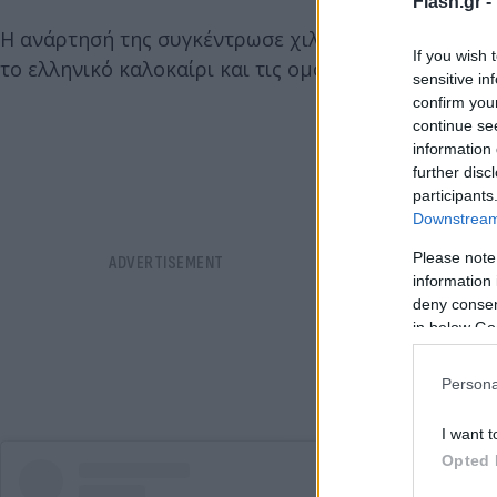
Flash.gr -
Η ανάρτησή της συγκέντρωσε χιλιάδες likes και σχό
If you wish 
το ελληνικό καλοκαίρι και τις ομορφιές των Κυκλά
sensitive in
confirm you
continue se
information 
further disc
participants
Downstream 
Please note
information 
deny consent
in below Go
Persona
I want t
Opted 