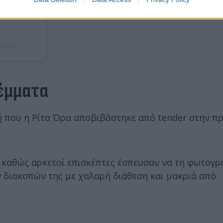
aora)
λέμματα
ή που η Ρίτα Όρα αποβιβάστηκε από tender στην π
 καθώς αρκετοί επισκέπτες έσπευσαν να τη φωτογρ
ν διακοπών της με χαλαρή διάθεση και μακριά από