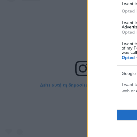
I want t
Opted 
I want 
Advertis
Opted 
I want t
of my P
was col
Opted 
Google 
I want t
Δείτε αυτή τη δημοσίευση στο Instagram.
web or d