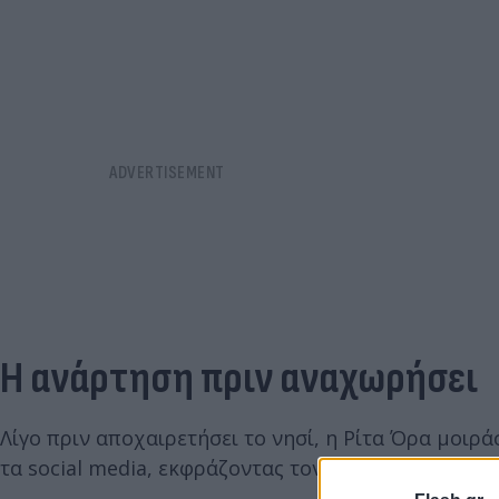
Η ανάρτηση πριν αναχωρήσει
Λίγο πριν αποχαιρετήσει το νησί, η Ρίτα Όρα μοιρ
τα social media, εκφράζοντας τον ενθουσιασμό της