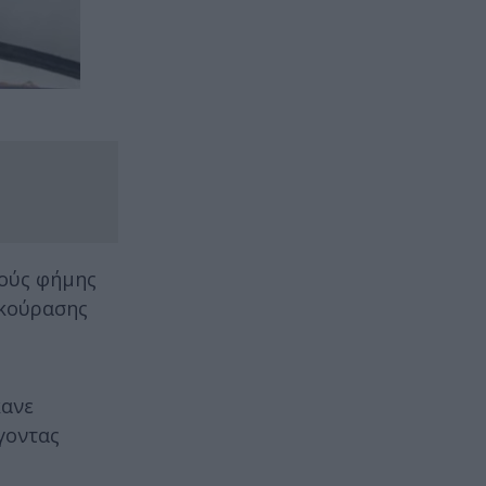
νούς φήμης
εκούρασης
κανε
γοντας