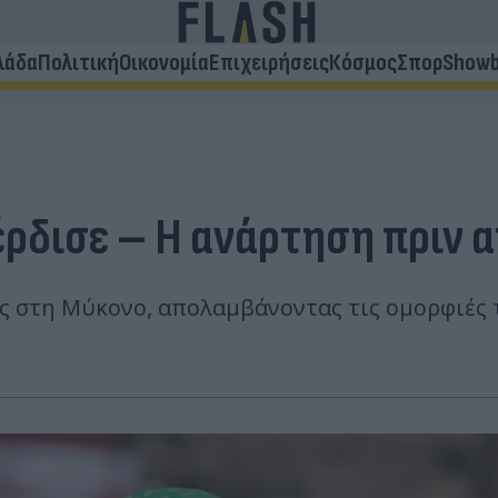
λάδα
Πολιτική
Οικονομία
Επιχειρήσεις
Κόσμος
Σπορ
Showb
έρδισε – Η ανάρτηση πριν α
ς στη Μύκονο, απολαμβάνοντας τις ομορφιές τ