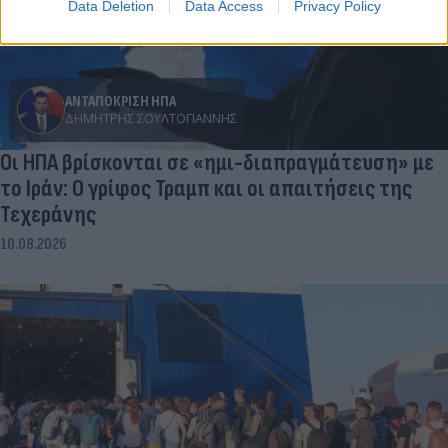
Data Deletion
Data Access
Privacy Policy
ΑΝΤΑΠΟΚΡΙΣΗ ΗΠΑ
ΔΗΜΉΤΡΗΣ ΣΟΥΛΤΟΓΙΆΝΝΗΣ
Οι ΗΠΑ βρίσκονται σε «ημι-διαπραγμάτευση» με
το Ιράν: Ο γρίφος Τραμπ και οι απαιτήσεις της
Τεχεράνης
10.08.2026