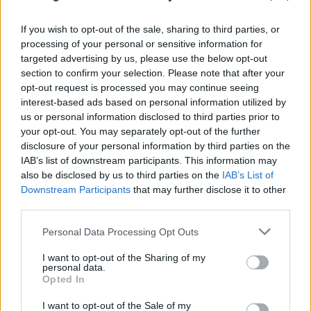
If you wish to opt-out of the sale, sharing to third parties, or
processing of your personal or sensitive information for
targeted advertising by us, please use the below opt-out
section to confirm your selection. Please note that after your
opt-out request is processed you may continue seeing
interest-based ads based on personal information utilized by
us or personal information disclosed to third parties prior to
your opt-out. You may separately opt-out of the further
disclosure of your personal information by third parties on the
IAB’s list of downstream participants. This information may
also be disclosed by us to third parties on the
IAB’s List of
Downstream Participants
that may further disclose it to other
third parties.
Please note that this website/app uses one or more Google
Πόρτο Χέλι: Νεκρή η ιδιοκτήτρια
Personal Data Processing Opt Outs
ΡΕΠΟΡΤΑΖ FLASH
services and may gather and store information including but
γνωστού ξενοδοχείου – Έπεσε από τον 6ο όροφο
not limited to your visit or usage behaviour. You may click to
I want to opt-out of the Sharing of my
personal data.
grant or deny consent to Google and its third-party tags to
10.08.2026
Opted In
use your data for below specified purposes in below Google
consent section.
I want to opt-out of the Sale of my