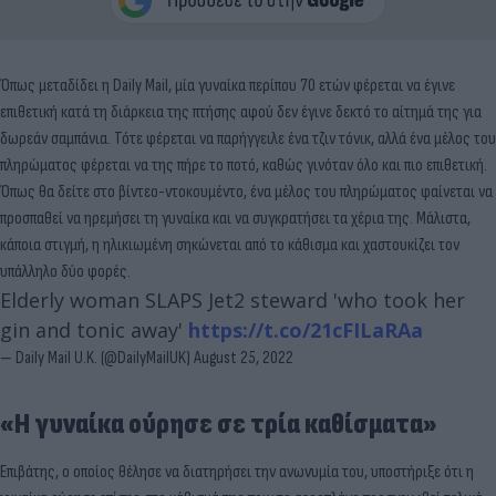
Όπως μεταδίδει η Daily Mail, μία γυναίκα περίπου 70 ετών φέρεται να έγινε
επιθετική κατά τη διάρκεια της πτήσης αφού δεν έγινε δεκτό το αίτημά της για
δωρεάν σαμπάνια. Τότε φέρεται να παρήγγειλε ένα τζιν τόνικ, αλλά ένα μέλος του
πληρώματος φέρεται να της πήρε το ποτό, καθώς γινόταν όλο και πιο επιθετική.
Όπως θα δείτε στο βίντεο-ντοκουμέντο, ένα μέλος του πληρώματος φαίνεται να
προσπαθεί να ηρεμήσει τη γυναίκα και να συγκρατήσει τα χέρια της. Μάλιστα,
κάποια στιγμή, η ηλικιωμένη σηκώνεται από το κάθισμα και χαστουκίζει τον
υπάλληλο δύο φορές.
Elderly woman SLAPS Jet2 steward 'who took her
gin and tonic away'
https://t.co/21cFILaRAa
— Daily Mail U.K. (@DailyMailUK)
August 25, 2022
«Η γυναίκα ούρησε σε τρία καθίσματα»
Επιβάτης, ο οποίος θέλησε να διατηρήσει την ανωνυμία του, υποστήριξε ότι η