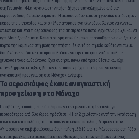
γυναίκα ούρησε επίσης στο κάθισμά της πριν το αεροπλάνο προσγειωθεί τελικά
στη Γερμανία. «Μια γυναίκα στην πτήση ζήτησε επανειλημμένα από τις
αεροσυνοδούς δωρεάν σαμπάνια. Η αεροσυνοδός είπε στη γυναίκα ότι δεν ήταν
μέρος της υπηρεσίας και στο τέλος αγόρασε ένα τζιν τόνικ. Άρχισε να γίνεται
επιθετική και έτσι η αεροσυνοδός της αφαίρεσε το ποτό. Άρχισε να βρίζει και να
έχει βίαια ξεσπάσματα. Κάποια στιγμή σηκώθηκε και προσπάθησε να ανοίξει την
πόρτα της καμπίνας στη μέση της πτήσης. Σε αυτό το σημείο καθόταν πίσω με
δύο άνδρες επιβάτες που προσπαθούσαν να την κρατήσουν κάτω καθώς
χτυπούσε τους ανθρώπους. Έχει ουρήσει πάνω από τρεις θέσεις και είχε
επανειλημμένα εκρήξεις βίαιων επεισοδίων μέχρι που έπρεπε να κάνουμε
αναγκαστική προσγείωση στο Μόναχο», ανέφερε.
Το αεροσκάφος έκανε αναγκαστική
προσγείωση στο Μόναχο
Ο επιβάτης, ο οποίος είπε ότι έπρεπε να περιμένουν στη Γερμανία για
περισσότερες από δύο ώρες, πρόσθεσε: «Η Jet2 χειρίστηκε αυτή την κατάσταση
πολύ καλά και ο πιλότος του αεροπλάνου έδωσε σε όλους δωρεάν ποτά».
«Μπορούμε να επιβεβαιώσουμε ότι η πτήση LS819 από το Μάντσεστερ στη Ρόδο
εκτράπηκε χθες στο αεροδρόμιο του Μονάχου, ώστε να αποβιβαστεί ένας