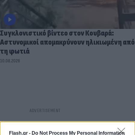
Συγκλονιστικό βίντεο στον Κουβαρά:
Αστυνομικοί απομακρύνουν ηλικιωμένη από
τη φωτιά
10.08.2026
Flash.gr -
Do Not Process My Personal Information