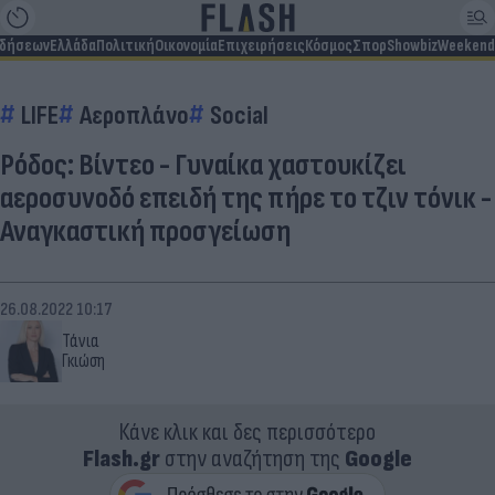
ιδήσεων
Ελλάδα
Πολιτική
Οικονομία
Επιχειρήσεις
Κόσμος
Σπορ
Showbiz
Weekend
LIFE
Αεροπλάνο
Social
Ρόδος: Βίντεο - Γυναίκα χαστουκίζει
αεροσυνοδό επειδή της πήρε το τζιν τόνικ -
Αναγκαστική προσγείωση
26.08.2022 10:17
Τάνια
Γκιώση
Κάνε κλικ και δες περισσότερο
Flash.gr
στην αναζήτηση της
Google