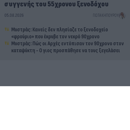
συγγενής του 55χρονου ξενοδόχου
05.08.2026
ΓΙΏΤΑ ΚΗΠΟΥΡΟΎ
Μυστράς: Κανείς δεν πλησίαζε το ξενοδοχείο
«φρούριο» που έκρυβε τον νεκρό 90χρονο
Μυστράς: Πώς οι Αρχές εντόπισαν τον 90χρονο στον
καταψύκτη - Ο γιος προσπάθησε να τους ξεγελάσει