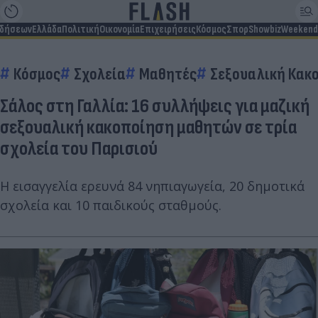
ιδήσεων
Ελλάδα
Πολιτική
Οικονομία
Επιχειρήσεις
Κόσμος
Σπορ
Showbiz
Weekend
Κόσμος
Σχολεία
Μαθητές
Σεξουαλική Κακ
Σάλος στη Γαλλία: 16 συλλήψεις για μαζική
σεξουαλική κακοποίηση μαθητών σε τρία
σχολεία του Παρισιού
Η εισαγγελία ερευνά 84 νηπιαγωγεία, 20 δημοτικά
σχολεία και 10 παιδικούς σταθμούς.