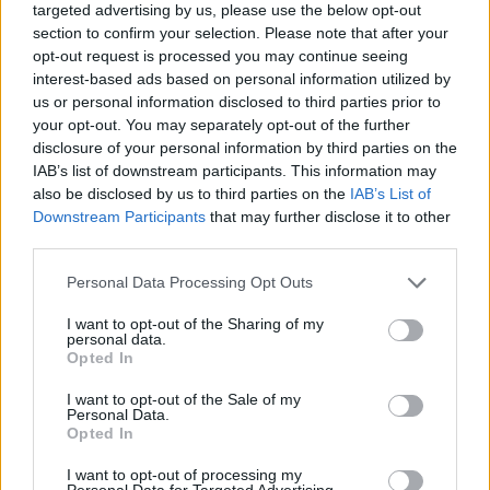
επίσης νέα στοιχεία για τις έρευνες σχετικά με
targeted advertising by us, please use the below opt-out
περιστατικά που ενδέχεται να συνέβησαν σε
section to confirm your selection. Please note that after your
σχολικά ή εξωσχολικά περιβάλλοντα. Σύμφωνα με
opt-out request is processed you may continue seeing
interest-based ads based on personal information utilized by
τα στοιχεία: περίπου 100 έρευνες αφορούν
us or personal information disclosed to third parties prior to
νηπιαγωγεία, περίπου 20 αφορούν δημοτικά
your opt-out. You may separately opt-out of the further
σχολεία και περίπου 10 παιδικούς σταθμούς.
disclosure of your personal information by third parties on the
IAB’s list of downstream participants. This information may
also be disclosed by us to third parties on the
IAB’s List of
Downstream Participants
that may further disclose it to other
third parties.
Please note that this website/app uses one or more Google
Personal Data Processing Opt Outs
services and may gather and store information including but
not limited to your visit or usage behaviour. You may click to
I want to opt-out of the Sharing of my
personal data.
grant or deny consent to Google and its third-party tags to
Opted In
use your data for below specified purposes in below Google
consent section.
I want to opt-out of the Sale of my
Personal Data.
Opted In
I want to opt-out of processing my
Personal Data for Targeted Advertising.