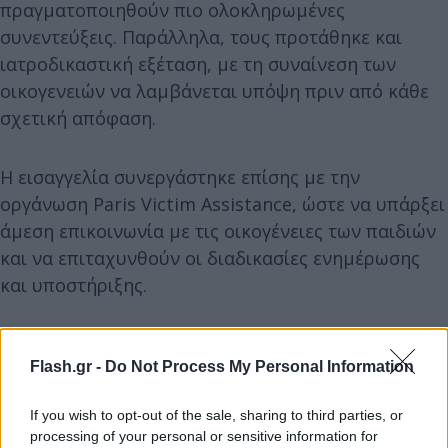
πραγματοποιηθούν πιο ολοκληρωμένες
συνεντεύξεις. Παράλληλα, τους προτάθηκε και
ιατροδικαστική εξέταση, με τη συναίνεση των
οικογενειών να λαμβάνεται υπόψη πριν από κάθε
σχετική απόφαση.
Η εισαγγελία συνεργάστηκε επίσης με την
οργάνωση Paris Victim Assistance, ώστε να υπάρξει
άμεση επικοινωνία με τις οικογένειες των παιδιών
και να επιταχυνθούν οι διαδικασίες ενημέρωσης
και υποστήριξης.
Πολλαπλές έρευνες σε σχολεία και παιδικούς
Flash.gr -
Do Not Process My Personal Information
σταθμούς
If you wish to opt-out of the sale, sharing to third parties, or
Η εισαγγελέας του Παρισιού, Λορ Μπεκό, έδωσε
processing of your personal or sensitive information for