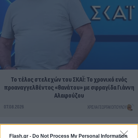
Το τέλος στελεχών του ΣΚΑΪ: Το χρονικό ενός
προαναγγελθέντος «θανάτου» με σφραγίδα Γιάννη
Αλαφούζου
07.08.2026
ΧΡΊΣΛΑ ΓΕΩΡΓΑΚΟΠΟΎΛΟΥ
Flash.gr -
Do Not Process My Personal Information