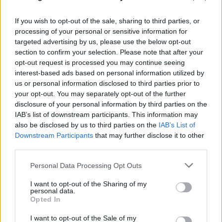
If you wish to opt-out of the sale, sharing to third parties, or
processing of your personal or sensitive information for
targeted advertising by us, please use the below opt-out
section to confirm your selection. Please note that after your
opt-out request is processed you may continue seeing
interest-based ads based on personal information utilized by
us or personal information disclosed to third parties prior to
your opt-out. You may separately opt-out of the further
disclosure of your personal information by third parties on the
IAB’s list of downstream participants. This information may
also be disclosed by us to third parties on the
IAB’s List of
Downstream Participants
that may further disclose it to other
third parties.
Please note that this website/app uses one or more Google
Personal Data Processing Opt Outs
services and may gather and store information including but
not limited to your visit or usage behaviour. You may click to
I want to opt-out of the Sharing of my
personal data.
grant or deny consent to Google and its third-party tags to
Opted In
use your data for below specified purposes in below Google
consent section.
I want to opt-out of the Sale of my