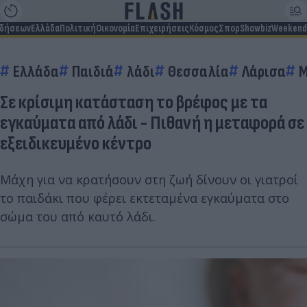
ιδήσεων
Ελλάδα
Πολιτική
Οικονομία
Επιχειρήσεις
Κόσμος
Σπορ
Showbiz
Weekend
Ελλάδα
Παιδιά
λάδι
Θεσσαλία
Λάρισα
Σε κρίσιμη κατάσταση το βρέφος με τα
εγκαύματα από λάδι - Πιθανή η μεταφορά σε
εξειδικευμένο κέντρο
Μάχη για να κρατήσουν στη ζωή δίνουν οι γιατροί
το παιδάκι που φέρει εκτεταμένα εγκαύματα στο
σώμα του από καυτό λάδι.