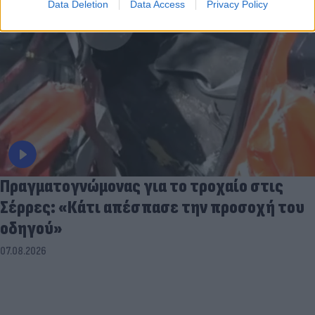
Data Deletion
Data Access
Privacy Policy
Πραγματογνώμονας για το τροχαίο στις
Σέρρες: «Κάτι απέσπασε την προσοχή του
οδηγού»
07.08.2026