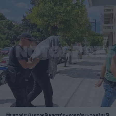
Μυστράς: Ο ιατροδικαστής «κρατάει» το κλειδί