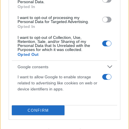
Personal Data.
Opted In
I want to opt-out of processing my
Personal Data for Targeted Advertising.
Opted In
I want to opt-out of Collection, Use,
Retention, Sale, and/or Sharing of my
Personal Data that Is Unrelated with the
Purposes for which it was collected.
Opted Out
Μυστράς: Από παθολογικά αίτια ο θάνατος
του ηλικιωμένου που βρέθηκε σε
Google consents
καταψύκτη
I want to allow Google to enable storage
related to advertising like cookies on web or
06.08.2026
device identifiers in apps.
CONFIRM