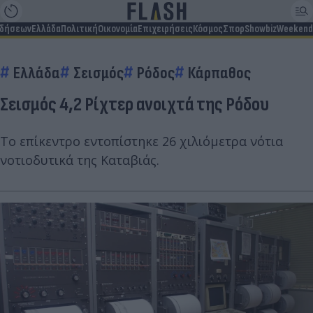
ιδήσεων
Ελλάδα
Πολιτική
Οικονομία
Επιχειρήσεις
Κόσμος
Σπορ
Showbiz
Weekend
Ελλάδα
Σεισμός
Ρόδος
Κάρπαθος
Σεισμός 4,2 Ρίχτερ ανοιχτά της Ρόδου
Το επίκεντρο εντοπίστηκε 26 χιλιόμετρα νότια
νοτιοδυτικά της Καταβιάς.