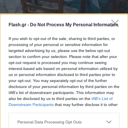
Flash.gr -
Do Not Process My Personal Information
If you wish to opt-out of the sale, sharing to third parties, or
processing of your personal or sensitive information for
unsplash
targeted advertising by us, please use the below opt-out
section to confirm your selection. Please note that after your
Η Σίφνος δεν θα μπορούσε να λείπει από τον
opt-out request is processed you may continue seeing
interest-based ads based on personal information utilized by
γαστρονομικό χάρτη της Ελλάδας. Εδώ γεννήθηκε ο
us or personal information disclosed to third parties prior to
Νικόλαος Τσελεμεντές, μια από τις πιο
your opt-out. You may separately opt-out of the further
εμβληματικές μορφές της ελληνικής μαγειρικής.
disclosure of your personal information by third parties on the
IAB’s list of downstream participants. This information may
also be disclosed by us to third parties on the
IAB’s List of
Το αφιέρωμα αναδεικνύει παραδοσιακές γεύσεις
Downstream Participants
that may further disclose it to other
όπως:
third parties.
Please note that this website/app uses one or more Google
Personal Data Processing Opt Outs
ρεβυθάδα
services and may gather and store information including but