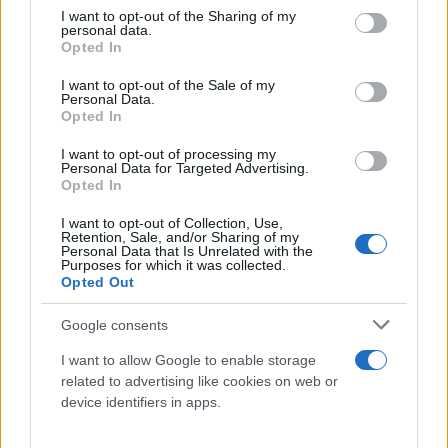
not limited to your visit or usage behaviour. You may click to
I want to opt-out of the Sharing of my
ρεβυθοκεφτέδες
personal data.
grant or deny consent to Google and its third-party tags to
Opted In
use your data for below specified purposes in below Google
καπαροσαλάτα
consent section.
I want to opt-out of the Sale of my
Personal Data.
Opted In
Παράλληλα, τονίζει ότι το νησί διαθέτει πληθώρα
ποιοτικών εστιατορίων και παραδοσιακών
I want to opt-out of processing my
Personal Data for Targeted Advertising.
ταβερνών, ικανών να ικανοποιήσουν και τους πιο
Opted In
απαιτητικούς ταξιδιώτες.
I want to opt-out of Collection, Use,
Retention, Sale, and/or Sharing of my
Personal Data that Is Unrelated with the
Purposes for which it was collected.
Opted Out
Google consents
I want to allow Google to enable storage
related to advertising like cookies on web or
device identifiers in apps.