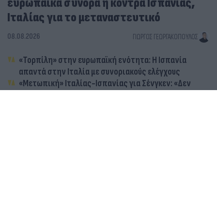
ευρωπαϊκά σύνορα η κόντρα Ισπανίας,
Ιταλίας για το μεταναστευτικό
08.08.2026
ΓΙΏΡΓΟΣ ΓΕΩΡΓΑΚΌΠΟΥΛΟΣ
«Τορπίλη» στην ευρωπαϊκή ενότητα: Η Ισπανία
απαντά στην Ιταλία με συνοριακούς ελέγχους
«Μετωπική» Ιταλίας-Ισπανίας για Σένγκεν: «Δεν
δεχόμαστε επιβολές από το εξωτερικό ή
τελεσίγραφα»