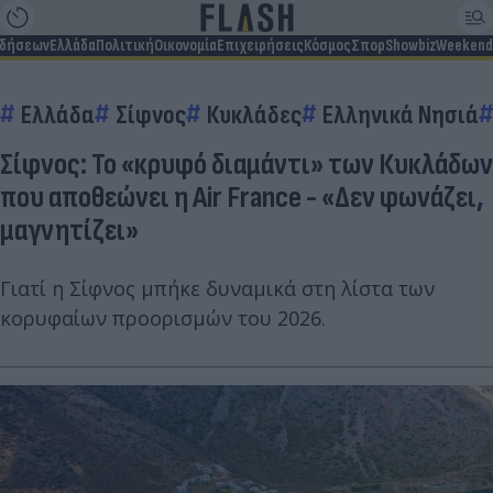
ιδήσεων
Ελλάδα
Πολιτική
Οικονομία
Επιχειρήσεις
Κόσμος
Σπορ
Showbiz
Weekend
Ελλάδα
Σίφνος
Κυκλάδες
Ελληνικά Νησιά
Σίφνος: Το «κρυφό διαμάντι» των Κυκλάδων
που αποθεώνει η Air France - «Δεν φωνάζει,
μαγνητίζει»
Γιατί η Σίφνος μπήκε δυναμικά στη λίστα των
κορυφαίων προορισμών του 2026.