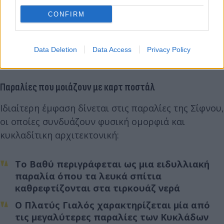
CONFIRM
Data Deletion
Data Access
Privacy Policy
eurokinissi
Παραλίες που μοιάζουν με καρτ ποστάλ
Ιδιαίτερη έμφαση δίνεται στις παραλίες της Σίφνου,
οι οποίες συνδυάζουν φυσική ομορφιά και
κυκλαδίτικη αρχιτεκτονική:
Το Βαθύ περιγράφεται ως μια ειδυλλιακή
παραλία όπου τα λευκά σπίτια
καθρεφτίζονται στα τιρκουάζ νερά
Ο Πλατύς Γιαλός χαρακτηρίζεται μία από
τις μεγαλύτερες παραλίες των Κυκλάδων