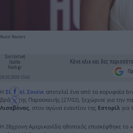
Φωτό: Reuters
Συντακτική
Κάνε κλικ και δες περισσότ
Ομάδα
Flash.gr
28.02.2026 13:42
Η
Σίντνεϊ Σουίνι
αποτελεί ένα από τα κορυφαία b
βράδυ της Παρασκευής (27/02), ξεχώρισε για την π
Λισαβόνας
, στον αγώνα εναντίον της
Εστορίλ
για 
Η 28χρονη Αμερικανίδα ηθοποιός επισκέφθηκε το «