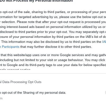
Do Not Process My Personal Information
to opt-out of the sale, sharing to third parties, or processing of your per
formation for targeted advertising by us, please use the below opt-out s
r selection. Please note that after your opt-out request is processed y
eing interest-based ads based on personal information utilized by us or
disclosed to third parties prior to your opt-out. You may separately opt-
losure of your personal information by third parties on the IAB’s list of
. This information may also be disclosed by us to third parties on the
IA
Participants
that may further disclose it to other third parties.
 that this website/app uses one or more Google services and may gath
including but not limited to your visit or usage behaviour. You may click 
 to Google and its third-party tags to use your data for below specifi
ogle consent section.
l Data Processing Opt Outs
o opt-out of the Sharing of my personal data.
In
utfit με τζιν παντελόνι και καπέλο, συνοδευόταν α