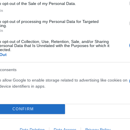
o opt-out of the Sale of my Personal Data.
In
to opt-out of processing my Personal Data for Targeted
 και της Ολίβια Μόσμπαχερ στις δημοφιλείς τη
ing.
In
της κέρδισαν μεγάλη δημοτικότητα τα τελευταία χρό
m
.
o opt-out of Collection, Use, Retention, Sale, and/or Sharing
ersonal Data that Is Unrelated with the Purposes for which it
lected.
Out
consents
o allow Google to enable storage related to advertising like cookies on
evice identifiers in apps.
CONFIRM
Data Deletion
Data Access
Privacy Policy