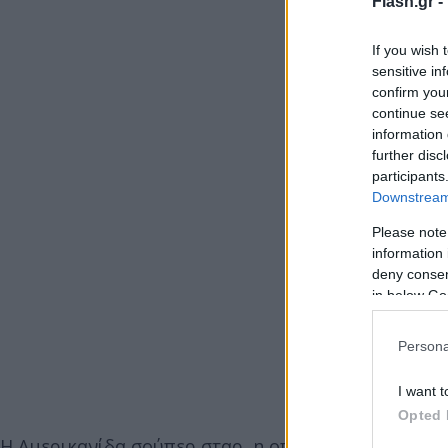
Flash.gr -
If you wish 
sensitive in
confirm you
continue se
information 
further disc
participants
Downstream 
Please note
information 
deny consent
in below Go
Persona
I want t
Opted 
Η Αμερικανίδα σούπερ σταρ, η οποία επέλεξε ένα o