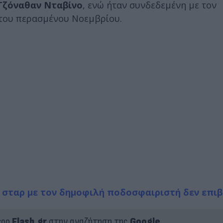
Τζόναθαν Νταβίνο
, ενώ ήταν συνδεδεμένη με τον
 του περασμένου Νοεμβρίου.
ας σταρ με τον δημοφιλή ποδοσφαιριστή δεν επι
ερο
Flash.gr
στην αναζήτηση της
Google