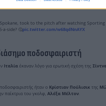
Spokane, took to the pitch after watching Sporting 
5-a-side? 🤔
pic.twitter.com/w68qdNnAYX
 διάσημο ποδοσφαιριστή
ην
Ιταλία
έκαναν λόγο για ερωτική σχέση της
Σίντνε
 ποδοσφαιριστής ήταν ο
Κρίστιαν Πούλισικ
της
Μί
ην παίκτρια του γκολφ,
Αλέξα Μέλτον
.