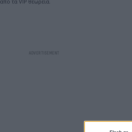
από τα VIP θεωρεία.