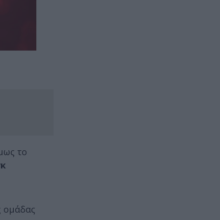
μως το
γκ
ς ομάδας