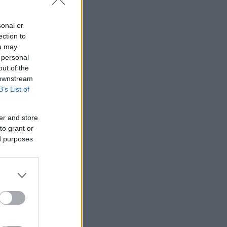
sonal or
ection to
ou may
 personal
out of the
 downstream
B’s List of
er and store
to grant or
ed purposes
πό τους
Λίο