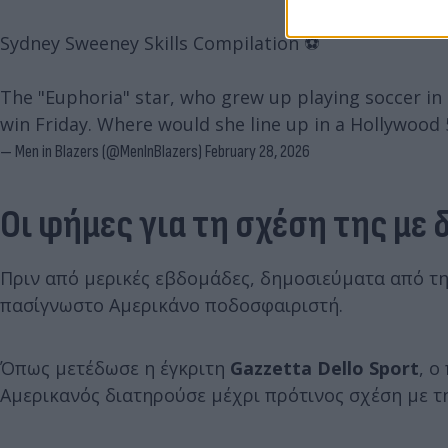
Sydney Sweeney Skills Compilation ⚽️
The "Euphoria" star, who grew up playing soccer in 
win Friday. Where would she line up in a Hollywood 
— Men in Blazers (@MenInBlazers)
February 28, 2026
Οι φήμες για τη σχέση της με
Πριν από μερικές εβδομάδες, δημοσιεύματα από τ
πασίγνωστο Αμερικάνο ποδοσφαιριστή.
Όπως μετέδωσε η έγκριτη
Gazzetta Dello Sport
, ο
Αμερικανός διατηρούσε μέχρι πρότινος σχέση με τ