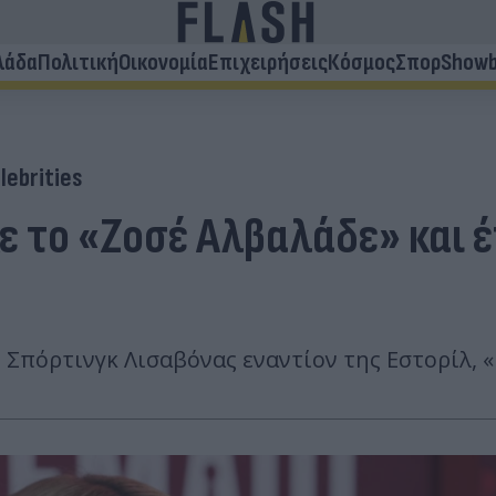
λάδα
Πολιτική
Οικονομία
Επιχειρήσεις
Κόσμος
Σπορ
Showb
lebrities
κε το «Ζοσέ Αλβαλάδε» και
 Σπόρτινγκ Λισαβόνας εναντίον της Εστορίλ, 