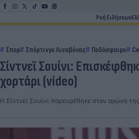
Ροή Ειδήσεων
Ελ
Σπορ
Σπόρτινγκ Λισαβόνας
Ποδόσφαιρο
Ce
Σίντνεϊ Σουίνι: Επισκέφθη
χορτάρι (video)
Η Σίντνεϊ Σουίνι παρευρέθηκε στον αγώνα της