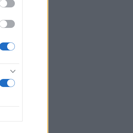
λεοπτικές
νια και