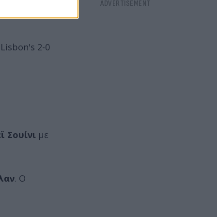
Lisbon's 2-0
ϊ Σουίνι
με
λαν
. Ο