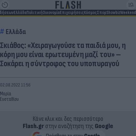
ιδήσεων
Ελλάδα
Πολιτική
Οικονομία
Επιχειρήσεις
Κόσμος
Σπορ
Showbiz
Weekend
Ελλάδα
Σκιάθος: «Χειραγωγούσε τα παιδιά μου, η
κόρη μου είναι ερωτευμένη μαζί του» –
Σοκάρει η σύντροφος του υποπυραγού
02.08.2022 11:56
Μαρία
Ευσταθίου
Κάνε κλικ και δες περισσότερο
Flash.gr
στην αναζήτηση της
Google