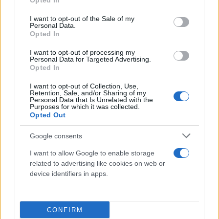
Opted In
use your data for below specified purposes in below Google
consent section.
I want to opt-out of the Sale of my
Personal Data.
Opted In
I want to opt-out of processing my
Personal Data for Targeted Advertising.
Opted In
Η μητέρα των ανηλίκων εντόπισε στο κινητό του
τηλέφωνο φωτογραφίες της μικρότερης κόρης της
I want to opt-out of Collection, Use,
Retention, Sale, and/or Sharing of my
και ειδικότερα δύο φωτογραφίες όπου το παιδί
Personal Data that Is Unrelated with the
Purposes for which it was collected.
κοιμάται με καλοκαιρινές πιζάμες. Η μια
Opted Out
φωτογραφία είχε εστιάσει σε επίμαχα σημεία του
παιδιού.
Google consents
I want to allow Google to enable storage
Παράλληλα, βρέθηκαν και αποθηκευμένες
related to advertising like cookies on web or
device identifiers in apps.
φωτογραφίες από το instagram όπου δύο
κοριτσάκια αγκαλιάζονται αλλά είναι ντυμένα, αλλά
και φωτογραφίες από νέες γυναίκες.
CONFIRM