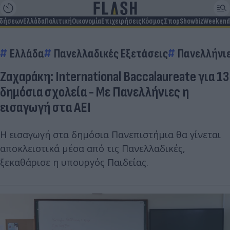
ιδήσεων
Ελλάδα
Πολιτική
Οικονομία
Επιχειρήσεις
Κόσμος
Σπορ
Showbiz
Weekend
Ελλάδα
Πανελλαδικές Εξετάσεις
Πανελλήνιε
Ζαχαράκη: International Baccalaureate για 13
δημόσια σχολεία - Με Πανελλήνιες η
εισαγωγή στα ΑΕΙ
Η εισαγωγή στα δημόσια Πανεπιστήμια θα γίνεται
αποκλειστικά μέσα από τις Πανελλαδικές,
ξεκαθάρισε η υπουργός Παιδείας.