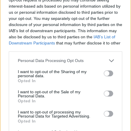
Πρότυπο ΓΕΛ Βαρβακείου
interest-based ads based on personal information utilized by
us or personal information disclosed to third parties prior to
Πρότυπο ΓΕΛ Ευαγγελικής Σχολής Σμύρνης
your opt-out. You may separately opt-out of the further
Πρότυπο ΓΕΛ Ιωνιδείου
disclosure of your personal information by third parties on the
IAB’s list of downstream participants. This information may
also be disclosed by us to third parties on the
IAB’s List of
ΘΕΣΣΑΛΟΝΙΚΗ
Downstream Participants
that may further disclose it to other
third parties.
Please note that this website/app uses one or more Google
Personal Data Processing Opt Outs
services and may gather and store information including but
not limited to your visit or usage behaviour. You may click to
I want to opt-out of the Sharing of my
personal data.
grant or deny consent to Google and its third-party tags to
Opted In
use your data for below specified purposes in below Google
consent section.
I want to opt-out of the Sale of my
Personal Data.
Opted In
I want to opt-out of processing my
Personal Data for Targeted Advertising.
Opted In