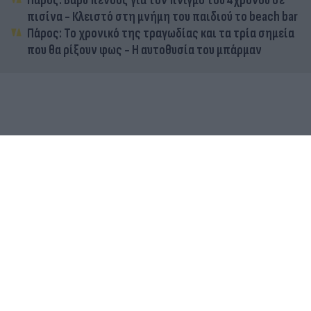
Πάρος: Βαρύ πένθος για τον πνιγμό του 4χρονου σε
πισίνα - Κλειστό στη μνήμη του παιδιού το beach bar
Πάρος: Το χρονικό της τραγωδίας και τα τρία σημεία
που θα ρίξουν φως - Η αυτοθυσία του μπάρμαν