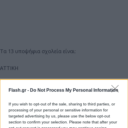
Τα 13 υποψήφια σχολεία είναι:
ΑΤΤΙΚΗ
Μουσικό Σχολείο Αθήνας
Flash.gr -
Do Not Process My Personal Information
Καλλιτεχνικό Σχολείο Γέρακα
Μουσικό Σχολείο Παλλήνης
If you wish to opt-out of the sale, sharing to third parties, or
processing of your personal or sensitive information for
Πρότυπο ΓΕΛ Αναβρύτων
targeted advertising by us, please use the below opt-out
section to confirm your selection. Please note that after your
Πρότυπο ΓΕΛ Αγ. Αναργύρων
opt-out request is processed you may continue seeing