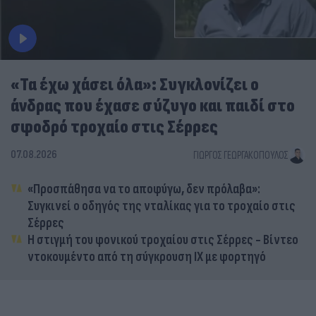
«Τα έχω χάσει όλα»: Συγκλονίζει ο
άνδρας που έχασε σύζυγο και παιδί στο
σφοδρό τροχαίο στις Σέρρες
07.08.2026
ΓΙΏΡΓΟΣ ΓΕΩΡΓΑΚΌΠΟΥΛΟΣ
«Προσπάθησα να το αποφύγω, δεν πρόλαβα»:
Συγκινεί ο οδηγός της νταλίκας για το τροχαίο στις
Σέρρες
Η στιγμή του φονικού τροχαίου στις Σέρρες - Βίντεο
ντοκουμέντο από τη σύγκρουση ΙΧ με φορτηγό