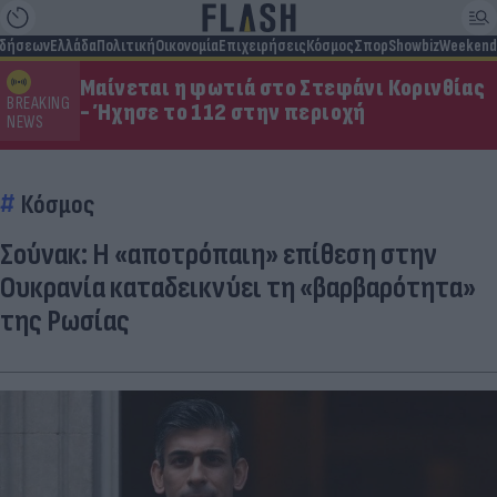
ιδήσεων
Ελλάδα
Πολιτική
Οικονομία
Επιχειρήσεις
Κόσμος
Σπορ
Showbiz
Weekend
Μαίνεται η φωτιά στο Στεφάνι Κορινθίας
BREAKING
- Ήχησε το 112 στην περιοχή
NEWS
Κόσμος
Σούνακ: Η «αποτρόπαιη» επίθεση στην
Ουκρανία καταδεικνύει τη «βαρβαρότητα»
της Ρωσίας