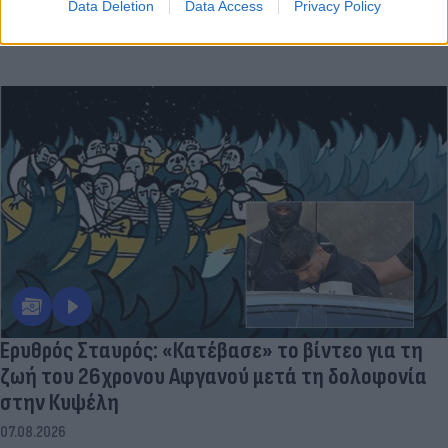
Data Deletion
Data Access
Privacy Policy
Ερυθρός Σταυρός: «Κατέβασε» το βίντεο για τη
ζωή του 26χρονου Αφγανού μετά τη δολοφονία
στην Κυψέλη
07.08.2026