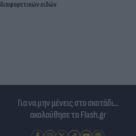
Δέκα εκατομμύρια followers δεν κάνουν λάθος- Η
Ντιλέτα Λεότα με μαγιό έγινε ξανά viral (photos)
Για να μην μένεις στο σκοτάδι...
ακολούθησε το Flash.gr