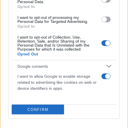
Personal Data.
Opted In
I want to opt-out of processing my
Personal Data for Targeted Advertising.
Opted In
Εντυπωσιακές εικόνες: Οι κρυφές γαλάζιες
I want to opt-out of Collection, Use,
Retention, Sale, and/or Sharing of my
λίμνες της Βόρειας Εύβοιας στα παλιά
Personal Data that Is Unrelated with the
Purposes for which it was collected.
ορυχεία
Opted Out
07.08.2026
Google consents
I want to allow Google to enable storage
related to advertising like cookies on web or
device identifiers in apps.
CONFIRM