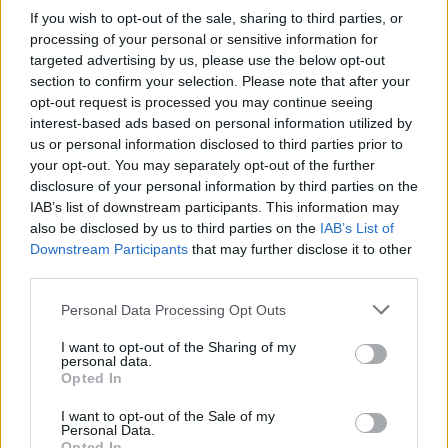
βρίσκονται σήμερα δίπλα στους δικούς τους
If you wish to opt-out of the sale, sharing to third parties, or
processing of your personal or sensitive information for
μπαμπάδες», ανέφερε η λεζάντα.
targeted advertising by us, please use the below opt-out
section to confirm your selection. Please note that after your
opt-out request is processed you may continue seeing
interest-based ads based on personal information utilized by
us or personal information disclosed to third parties prior to
your opt-out. You may separately opt-out of the further
disclosure of your personal information by third parties on the
IAB’s list of downstream participants. This information may
also be disclosed by us to third parties on the
IAB’s List of
Downstream Participants
that may further disclose it to other
third parties.
Please note that this website/app uses one or more Google
Personal Data Processing Opt Outs
services and may gather and store information including but
not limited to your visit or usage behaviour. You may click to
I want to opt-out of the Sharing of my
personal data.
grant or deny consent to Google and its third-party tags to
Opted In
use your data for below specified purposes in below Google
consent section.
I want to opt-out of the Sale of my
Personal Data.
Opted In