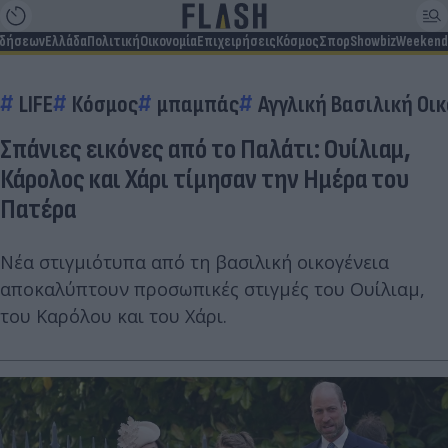
ιδήσεων
Ελλάδα
Πολιτική
Οικονομία
Επιχειρήσεις
Κόσμος
Σπορ
Showbiz
Weekend
LIFE
Κόσμος
μπαμπάς
Αγγλική Βασιλική Οι
Σπάνιες εικόνες από το Παλάτι: Ουίλιαμ,
Κάρολος και Χάρι τίμησαν την Ημέρα του
Πατέρα
Νέα στιγμιότυπα από τη βασιλική οικογένεια
αποκαλύπτουν προσωπικές στιγμές του Ουίλιαμ,
του Καρόλου και του Χάρι.