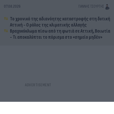
07.08.2026
ΓΙΆΝΝΗΣ ΤΣΟΎΡΤΗΣ
Το χρονικό της αδιανόητης καταστροφής στη δυτική
Αττική - Ο ρόλος της κλιματικής αλλαγής
Βραχυκύκλωμα πίσω από τη φωτιά σε Αττική, Βοιωτία
- Τι αποκαλύπτει το πόρισμα στο «σημείο μηδέν»