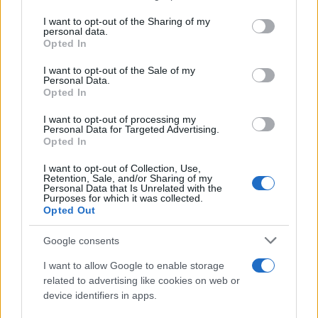
services and may gather and store information including but
not limited to your visit or usage behaviour. You may click to
I want to opt-out of the Sharing of my
personal data.
grant or deny consent to Google and its third-party tags to
Opted In
use your data for below specified purposes in below Google
consent section.
I want to opt-out of the Sale of my
Personal Data.
Opted In
I want to opt-out of processing my
Personal Data for Targeted Advertising.
Opted In
I want to opt-out of Collection, Use,
Retention, Sale, and/or Sharing of my
Personal Data that Is Unrelated with the
Purposes for which it was collected.
Opted Out
Google consents
I want to allow Google to enable storage
related to advertising like cookies on web or
device identifiers in apps.
Φωτό: IMAGO / Anadolu Agency