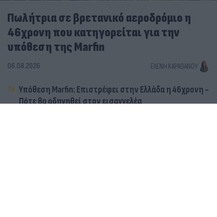
Πωλήτρια σε βρετανικό αεροδρόμιο η
46χρονη που κατηγορείται για την
υπόθεση της Marfin
06.08.2026
ΕΛΈΝΗ ΚΑΡΑΘΆΝΟΥ
Υπόθεση Marfin: Επιστρέφει στην Ελλάδα η 46χρονη -
Πότε θα οδηγηθεί στον εισαγγελέα
Υπόθεση Marfin: Στην Αγγλία το «ελληνικό FBI» για την
46χρονη - Την Πέμπτη αναμένεται στην Αθήνα