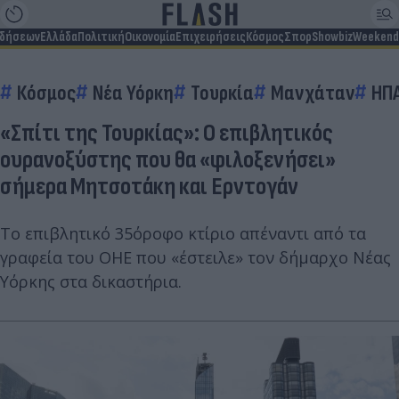
ιδήσεων
Ελλάδα
Πολιτική
Οικονομία
Επιχειρήσεις
Κόσμος
Σπορ
Showbiz
Weekend
Κόσμος
Νέα Υόρκη
Τουρκία
Μανχάταν
ΗΠΑ
«Σπίτι της Τουρκίας»: Ο επιβλητικός
ουρανοξύστης που θα «φιλοξενήσει»
σήμερα Μητσοτάκη και Ερντογάν
Το επιβλητικό 35όροφο κτίριο απέναντι από τα
γραφεία του ΟΗΕ που «έστειλε» τον δήμαρχο Νέας
Υόρκης στα δικαστήρια.