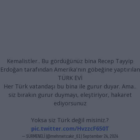
Kemalistler.. Bu gördüğünüz bina Recep Tayyip
Erdoğan tarafından Amerika'nın göbeğine yaptırılan
TÜRK EVİ
Her Türk vatandaşı bu bina ile gurur duyar. Ama..
siz bırakın gurur duymayı, eleştiriyor, hakaret
ediyorsunuz
Yoksa siz Türk değil misiniz.?
pic.twitter.com/HvzzcF650T
— SÜRMENELİ (@mehmetcakir_61)
September 24, 2024