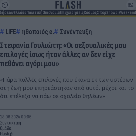
ιδήσεων
Ελλάδα
Πολιτική
Οικονομία
Επιχειρήσεις
Κόσμος
Σπορ
Showbiz
Weekend
LIFE
ηθοποιός e.
Συνέντευξη
Στεφανία Γουλιώτη: «Οι σεξουαλικές μου
επιλογές ίσως ήταν άλλες αν δεν είχε
πεθάνει αγόρι μου»
«Πάρα πολλές επιλογές που έκανα εκ των υστέρων
στη ζωή μου επηρεάστηκαν από αυτό, μέχρι και το
ότι επέλεξα να πάω σε σχολείο θηλέων»
18.06.2024 09:06
Συντακτική
Ομάδα
Flash.gr