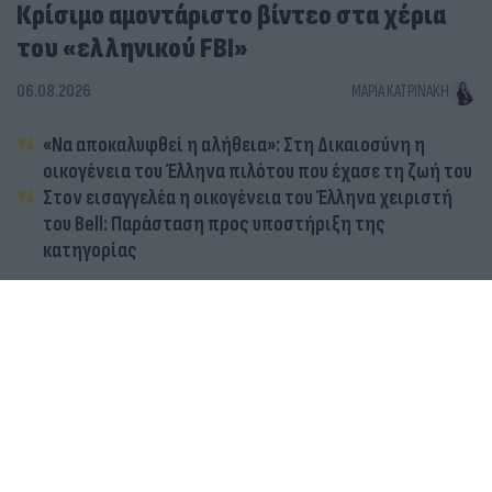
Κρίσιμο αμοντάριστο βίντεο στα χέρια
του «ελληνικού FBI»
06.08.2026
ΜΑΡΊΑ ΚΑΤΡΙΝΆΚΗ
«Να αποκαλυφθεί η αλήθεια»: Στη Δικαιοσύνη η
οικογένεια του Έλληνα πιλότου που έχασε τη ζωή του
Στον εισαγγελέα η οικογένεια του Έλληνα χειριστή
του Bell: Παράσταση προς υποστήριξη της
κατηγορίας