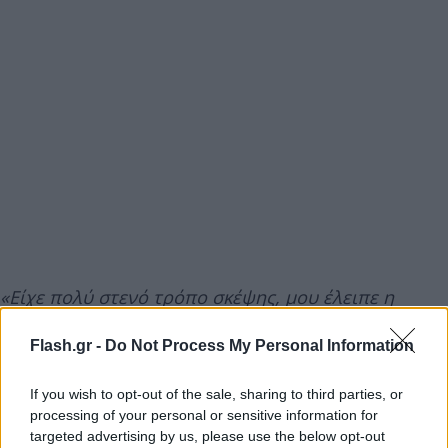
«Είχε πολύ στενό τρόπο σκέψης, μου έλειπε η
κατανόηση από τον πατέρα μου, ενώ είχα ανάγκη
Flash.gr -
Do Not Process My Personal Information
κάποιον να με βοηθήσει να ανοίξω. Το έψαχνα
απελπισμένα αλλού και το βρήκα τελικά στο
If you wish to opt-out of the sale, sharing to third parties, or
θέατρο. Κανένας γονιός δεν αποδέχεται τα παιδιά
processing of your personal or sensitive information for
του, απλώς κάποιοι δεν τα ενοχλούν».
targeted advertising by us, please use the below opt-out