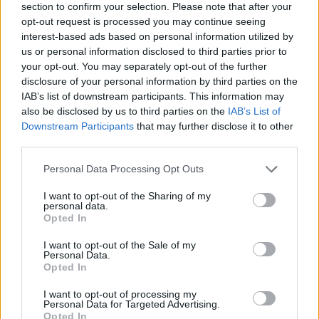
section to confirm your selection. Please note that after your
opt-out request is processed you may continue seeing
Σε άλλο σημείο της κουβέντας της με την Άννα
interest-based ads based on personal information utilized by
Δρούζα, η Στεφανία Γουλιώτη αναφέρθηκε στον
us or personal information disclosed to third parties prior to
your opt-out. You may separately opt-out of the further
πρώτο σύντροφο της ζωής της ο οποίος «έφυγε»
disclosure of your personal information by third parties on the
από τη ζωή:
IAB’s list of downstream participants. This information may
also be disclosed by us to third parties on the
IAB’s List of
Downstream Participants
that may further disclose it to other
«Το πρώτο αγόρι που ερωτεύτηκα πέθανε σε μία
third parties.
πολύ τρυφερή ηλικία. Ήταν ένα τυχαίο γεγονός που
Please note that this website/app uses one or more Google
μου καθόρισε τη ζωή. Θα μπορούσαν οι
Personal Data Processing Opt Outs
services and may gather and store information including but
σεξουαλικές μου επιλογές να ήταν διαφορετικές.
not limited to your visit or usage behaviour. You may click to
I want to opt-out of the Sharing of my
Ξύπνησα ένα πρωί και μου είπαν: ο Λάζαρος
personal data.
grant or deny consent to Google and its third-party tags to
Opted In
σκοτώθηκε. Πάρα πολλές επιλογές που έκανα εκ
use your data for below specified purposes in below Google
consent section.
των υστέρων στη ζωή μου επηρεάστηκαν από αυτό,
I want to opt-out of the Sale of my
Personal Data.
μέχρι και το ότι επέλεξα να πάω σε σχολείο
Opted In
θηλέων»,
κατέληξε η Στεφανία Γουλιώτη.
I want to opt-out of processing my
Personal Data for Targeted Advertising.
Opted In