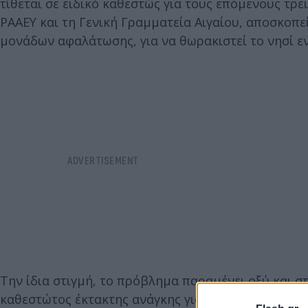
τίθεται σε ειδικό καθεστώς για τους επόμενους τρε
ΡΑΑΕΥ και τη Γενική Γραμματεία Αιγαίου, αποσκοπ
μονάδων αφαλάτωσης, για να θωρακιστεί το νησί εν
Την ίδια στιγμή, το πρόβλημα παραμένει οξύ και σ
καθεστώτος έκτακτης ανάγκης για επιπλέον τρεις 