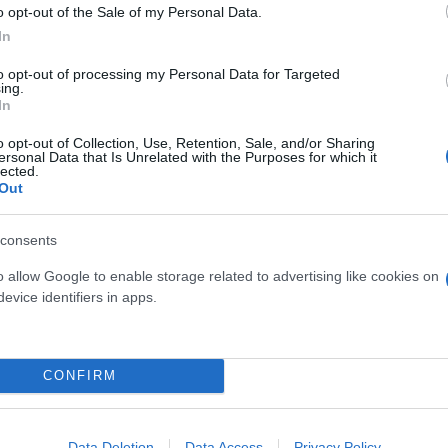
o opt-out of the Sale of my Personal Data.
In
 παραμένει η Λέρος εξαιτίας της λειψυδρίας
ς για τρεις μήνες η Κάρπαθος λόγω λειψυδρίας
to opt-out of processing my Personal Data for Targeted
ing.
In
o opt-out of Collection, Use, Retention, Sale, and/or Sharing
ersonal Data that Is Unrelated with the Purposes for which it
lected.
Out
άδα
Υπουργείο Περιβάλλοντος και Ενέργειας
News
consents
o allow Google to enable storage related to advertising like cookies on
evice identifiers in apps.
CONFIRM
Data Deletion
Data Access
Privacy Policy