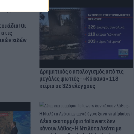
οικίδια! Οι
 στις
τικών ειδών
Δραματικός ο απολογισμός από τις
μεγάλες φωτιές - «Κόκκινα» 118
κτίρια σε 325 ελέγχους
Δέκα εκατομμύρια followers δεν
κάνουν λάθος- Η Ντιλέτα Λεότα με