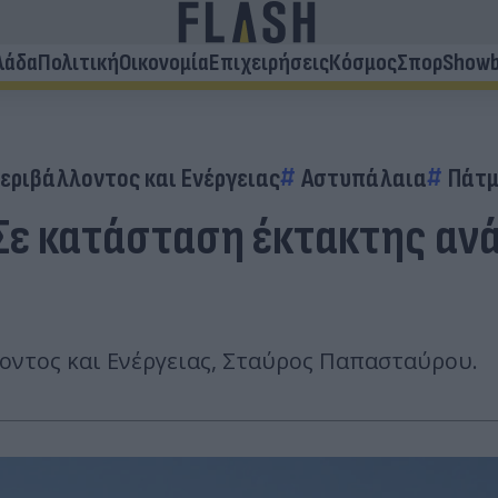
λάδα
Πολιτική
Οικονομία
Επιχειρήσεις
Κόσμος
Σπορ
Showb
εριβάλλοντος και Ενέργειας
Αστυπάλαια
Πάτμ
Σε κατάσταση έκτακτης αν
ντος και Ενέργειας, Σταύρος Παπασταύρου.