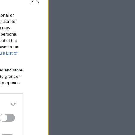
sonal or
ection to
ou may
 personal
out of the
 downstream
B’s List of
er and store
to grant or
ed purposes
νερό σε
ξανά
ο