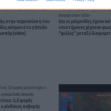
ός στην παρουσίαση του
Και οι μαϊμούδες έχουν κατ
άδες κόσμου στο γήπεδο
επιστήμονες ρίχνουν φως
σπόρ (video)
"φιλίες" μεταξύ διαφορε
τίνια: 3,5 φορές
 ο κίνδυνος σοβαρής