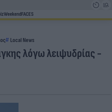
iz
Weekend
FACES
ος
Local News
άγκης λόγω λειψυδρίας -