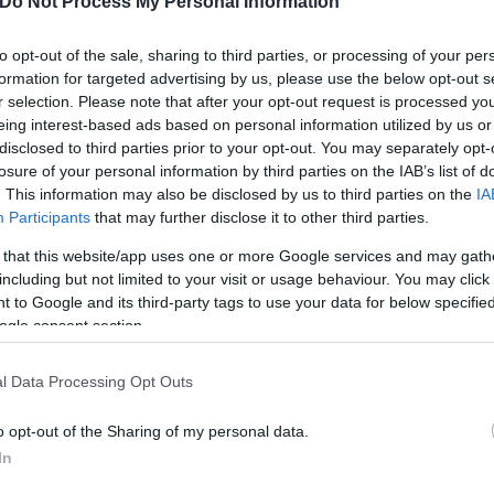
Do Not Process My Personal Information
to opt-out of the sale, sharing to third parties, or processing of your per
ερο
Flash.gr
στην αναζήτηση της
Google
formation for targeted advertising by us, please use the below opt-out s
r selection. Please note that after your opt-out request is processed y
eing interest-based ads based on personal information utilized by us or
disclosed to third parties prior to your opt-out. You may separately opt-
losure of your personal information by third parties on the IAB’s list of
. This information may also be disclosed by us to third parties on the
IA
Participants
that may further disclose it to other third parties.
 that this website/app uses one or more Google services and may gath
including but not limited to your visit or usage behaviour. You may click 
 to Google and its third-party tags to use your data for below specifi
ogle consent section.
οχές – Γέμισαν τα φράγματα, εξαπλασιάστηκε το 
l Data Processing Opt Outs
ρφη λίμνη στη Λάρισα: Η «στεγνή» Σκήτη γέμισε 
o opt-out of the Sharing of my personal data.
In
ιάστηκαν τα αποθέματα νερού - Βυθίστηκε ξανά τ