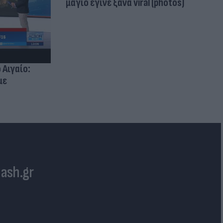
μαγιό έγινε ξανά viral (photos)
 Αιγαίο:
με
lash.gr