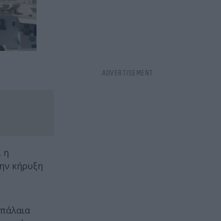
 η
την κήρυξη
υπάλαια