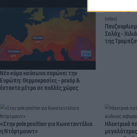
Πανζουρλισμ
Σαλάχ - Χιλι
της Τραμπζον
Νέο κύμα καύσωνα σαρώνει την
Ευρώπη: Θερμοκρασίες - ρεκόρ &
έκτακτα μέτρα σε πολλές χώρες
«Στην pole position για Κωνσταντέλια
Ηλεκτρικά πα
η Ντόρτμουντ»
μεγαλύτερος