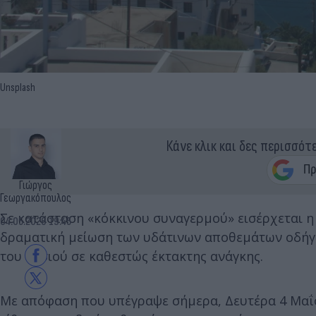
Unsplash
Κάνε κλικ και δες περισσότ
Γιώργος
Γεωργακόπουλος
Σε κατάσταση «κόκκινου συναγερμού» εισέρχεται 
04.05.2026 19:45
δραματική μείωση των υδάτινων αποθεμάτων οδήγη
του νησιού σε καθεστώς έκτακτης ανάγκης.
Με απόφαση που υπέγραψε σήμερα, Δευτέρα 4 Μαΐ