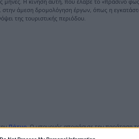
ις μήνες. Η κίνηση αυτή, που έλαβε το «πράσινο φω
εί στην άμεση δρομολόγηση έργων, όπως η εγκατάσ
όψει της τουριστικής περιόδου.
την
Πάτμο
. Ο υπουργός αποφάσισε την παράταση τ
μήνες, καθώς τα αποθέματα νερού δεν έχουν ανακάμ