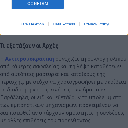
CONFIRM
Data Deletion
Data Access
Privacy Policy
Τι εξετάζουν οι Αρχές
Η
Αντιτρομοκρατική
συνεχίζει τη συλλογή υλικού
από κάμερες ασφαλείας και τη λήψη καταθέσεων
από αυτόπτες μάρτυρες και κατοίκους της
περιοχής, με στόχο να χαρτογραφήσει με ακρίβεια
τη διαδρομή και τις κινήσεις των δραστών.
Παράλληλα, οι ειδικοί εξετάζουν τα υπολείμματα
των εμπρηστικών μηχανισμών, προκειμένου να
διαπιστωθεί αν υπάρχουν ομοιότητες ή συνδέσεις
με άλλες επιθέσεις του παρελθόντος.