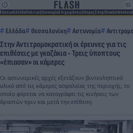
ιδήσεων
Ελλάδα
Πολιτική
Οικονομία
Επιχειρήσεις
Κόσμος
Σπορ
Showbiz
Weekend
Ελλάδα
Θεσσαλονίκη
Αστυνομία
Αντιτρομ
Στην Αντιτρομοκρατική οι έρευνες για τις
επιθέσεις με γκαζάκια - Τρεις ύποπτους
«έπιασαν» οι κάμερες
Οι αστυνομικές αρχές εξετάζουν βιντεοληπτικό
υλικό από τις κάμερες ασφαλείας της περιοχής, το
οποίο φέρεται να καταγράφει τις κινήσεις των
δραστών πριν και μετά την επίθεση.