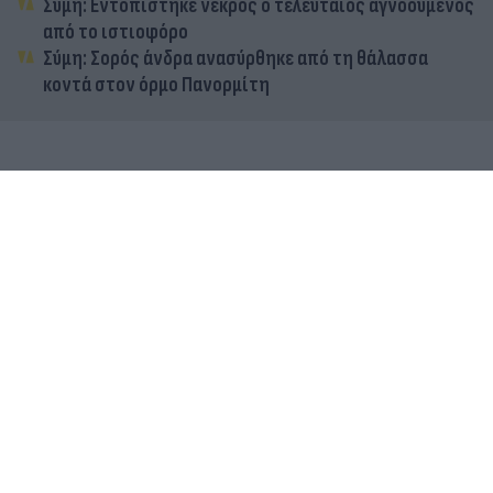
Σύμη: Εντοπίστηκε νεκρός ο τελευταίος αγνοούμενος
από το ιστιοφόρο
Σύμη: Σορός άνδρα ανασύρθηκε από τη θάλασσα
κοντά στον όρμο Πανορμίτη