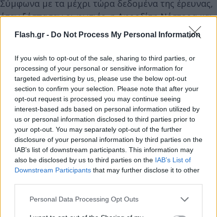
Σύμφωνα με τα μέχρι τώρα δεδομένα της έρευνας,
όταν ξέσπασαν οι φωτιές, η Αφροδίτη Νέστορα και
η μητέρα της βγήκαν από το διαμέρισμά τους και
Flash.gr -
Do Not Process My Personal Information
κατευθύνθηκαν προς την πυλωτή, προσπαθώντας
να περιορίσουν τις φλόγες που είχαν τυλίξει δύο
If you wish to opt-out of the sale, sharing to third parties, or
σταθμευμένα οχήματα και μέρος του κτιρίου.
processing of your personal or sensitive information for
targeted advertising by us, please use the below opt-out
section to confirm your selection. Please note that after your
Κατά τη διάρκεια της προσπάθειας αυτής
opt-out request is processed you may continue seeing
σημειώθηκε ανάφλεξη εύφλεκτου υλικού που
interest-based ads based on personal information utilized by
us or personal information disclosed to third parties prior to
βρισκόταν στο σημείο, με αποτέλεσμα να
your opt-out. You may separately opt-out of the further
προκληθεί ισχυρή έκρηξη. Από την έκρηξη η Βάγια
disclosure of your personal information by third parties on the
Νέστορα υπέστη βαριά εγκαύματα με αποτέλεσμα
IAB’s list of downstream participants. This information may
also be disclosed by us to third parties on the
IAB’s List of
να καταλήξει λίγες ώρες αργότερα στο νοσοκομείο,
Downstream Participants
that may further disclose it to other
ενώ η κόρη της τραυματίστηκε και νοσηλεύεται.
third parties.
Please note that this website/app uses one or more Google
Personal Data Processing Opt Outs
services and may gather and store information including but