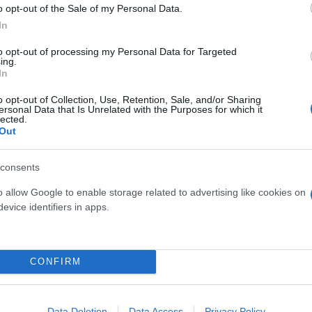
o opt-out of the Sale of my Personal Data.
χώρων όπου θα πραγματοποιηθούν γυρίσματα για επ
In
λονίκη έχει γίνει γνωστή στην παγκόσμια βιομηχανί
υντιανές παραγωγές.
to opt-out of processing my Personal Data for Targeted
ing.
In
ά λόγια για τη χώρα μας,
καθώς σε συνέντευξή του
o opt-out of Collection, Use, Retention, Sale, and/or Sharing
ersonal Data that Is Unrelated with the Purposes for which it
σιμη Εκδίκηση–Μέρος Πρώτο» είχε δηλώσει: «Αγαπώ
lected.
Out
consents
o allow Google to enable storage related to advertising like cookies on
evice identifiers in apps.
CONFIRM
Data Deletion
Data Access
Privacy Policy