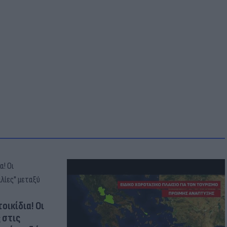
οικίδια! Οι
 στις