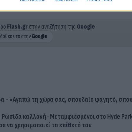
ερο
Flash.gr
στην αναζήτηση της
Google
δα - «Αγαπώ τη χώρα σας, σπουδαίο φαγητό, σπο
με Ρωσίδα καλλονή- Μεταμφιεσμένοι στο Hyde Par
σε να χρησιμοποιεί το επίθετό του