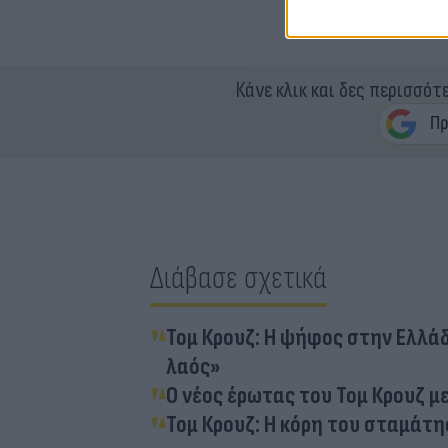
Κάνε κλικ και δες περισσότ
Διάβασε σχετικά
Τομ Κρουζ: H ψήφος στην Ελλά
λαός»
Ο νέος έρωτας του Τομ Κρουζ 
Τομ Κρουζ: Η κόρη του σταμάτη