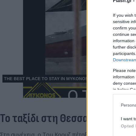
Flash.gr -
If you wish 
sensitive in
confirm you
continue se
information 
further disc
participants
Downstream 
Please note
information 
deny consent
in below Go
Persona
Το ταξίδι στη Θεσσαλονίκη
I want t
Opted 
Στη συνέχεια, ο Τομ Κρουζ πέταξε για Θεσσαλονίκη