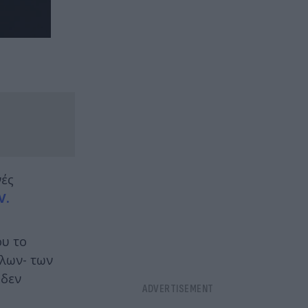
νές
V.
ου το
λλων- των
 δεν