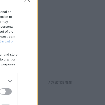
sonal or
ection to
ou may
 personal
out of the
 downstream
B’s List of
er and store
to grant or
ed purposes
ορίες, ο