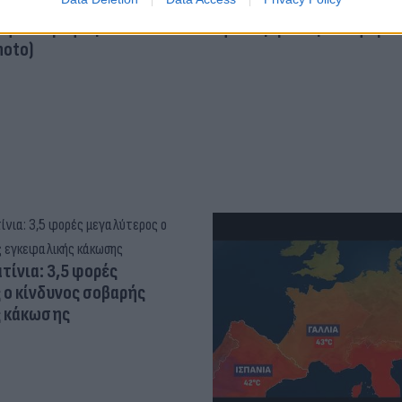
 στο Instagram, την
επιστήμονες ρίχνουν φως
ι η σύντροφος του
"φιλίες" μεταξύ διαφορε
hoto)
τίνια: 3,5 φορές
 ο κίνδυνος σοβαρής
ς κάκωσης