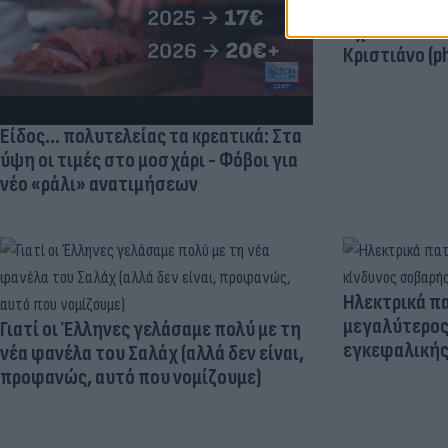
εντυπωσίασε
σχολίασε κα
Κριστιάνο (p
Είδος... πολυτελείας τα κρεατικά: Στα
ύψη οι τιμές στο μοσχάρι - Φόβοι για
νέο «ράλι» ανατιμήσεων
Ηλεκτρικά πα
μεγαλύτερος
Γιατί οι Έλληνες γελάσαμε πολύ με τη
εγκεφαλική
νέα φανέλα του Σαλάχ (αλλά δεν είναι,
προφανώς, αυτό που νομίζουμε)