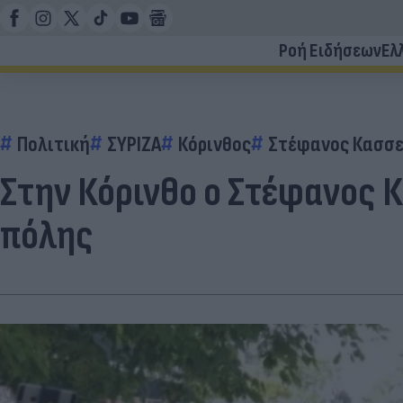
Ροή Ειδήσεων
Ελ
Πολιτική
ΣΥΡΙΖΑ
Κόρινθος
Στέφανος Κασσ
Στην Κόρινθο ο Στέφανος Κ
πόλης