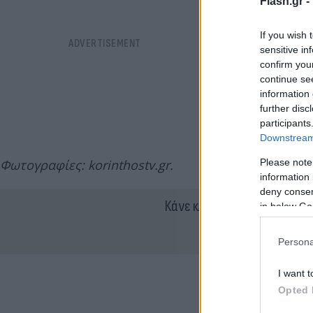
Flash.gr -
If you wish 
sensitive in
confirm you
continue se
information 
further disc
participants
Downstream 
Please note
Φωτογραφίες: korinthostv.gr.
information 
deny consent
Κάνε κλικ και δες περισσότ
in below Go
Persona
I want t
Opted 