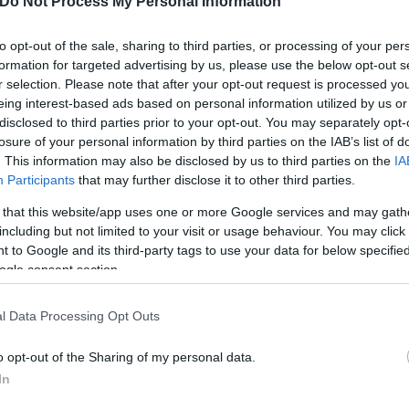
Do Not Process My Personal Information
to opt-out of the sale, sharing to third parties, or processing of your per
formation for targeted advertising by us, please use the below opt-out s
r selection. Please note that after your opt-out request is processed y
eing interest-based ads based on personal information utilized by us or
disclosed to third parties prior to your opt-out. You may separately opt-
losure of your personal information by third parties on the IAB’s list of
. This information may also be disclosed by us to third parties on the
IA
Participants
that may further disclose it to other third parties.
 that this website/app uses one or more Google services and may gath
including but not limited to your visit or usage behaviour. You may click 
 to Google and its third-party tags to use your data for below specifi
ερο
Flash.gr
στην αναζήτηση της
Google
ogle consent section.
l Data Processing Opt Outs
o opt-out of the Sharing of my personal data.
In