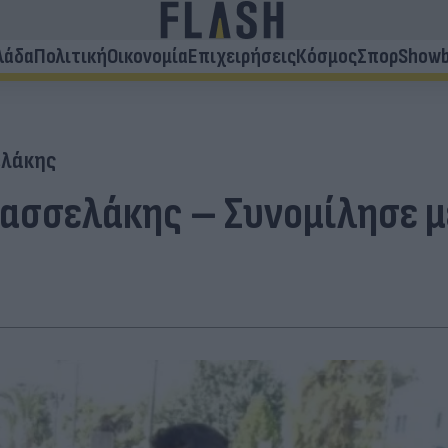
λάδα
Πολιτική
Οικονομία
Επιχειρήσεις
Κόσμος
Σπορ
Showb
ελάκης
ασσελάκης – Συνομίλησε με