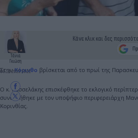
Κάνε κλικ και δες περισσότ
Τάνια
Γκιώση
Στην
Κόρινθο
βρίσκεται από το πρωί της Παρασκευ
06.10.2023 13:21
Ο κ. Κασσελάκης επισκέφθηκε το εκλογικό περίπτε
συναντήθηκε με τον υποψήφιο περιφερειάρχη Μαν
Κορινθίας.