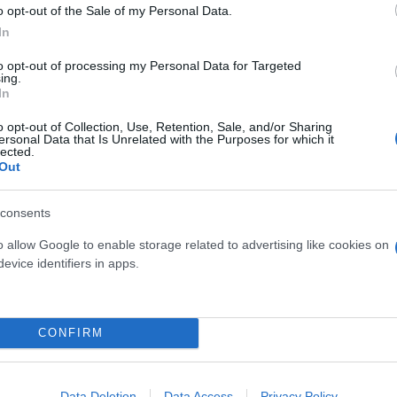
o opt-out of the Sale of my Personal Data.
In
to opt-out of processing my Personal Data for Targeted
ing.
In
Στέφανος Κασσελάκης
o opt-out of Collection, Use, Retention, Sale, and/or Sharing
ersonal Data that Is Unrelated with the Purposes for which it
lected.
Out
consents
o allow Google to enable storage related to advertising like cookies on
evice identifiers in apps.
CONFIRM
τον θεό» - Η κυρία Μέσι
Και οι μαϊμούδες έχουν κατ
Data Deletion
Data Access
Privacy Policy