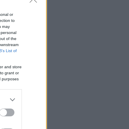
sonal or
ection to
ou may
 personal
out of the
 downstream
B’s List of
er and store
to grant or
ed purposes