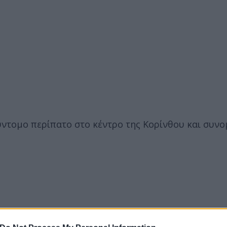
ύντομο περίπατο στο κέντρο της Κορίνθου και συνο