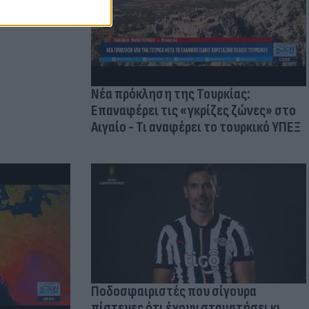
 στις
τικών ειδών
Νέα πρόκληση της Τουρκίας:
Επαναφέρει τις «γκρίζες ζώνες» στο
Αιγαίο - Τι αναφέρει το τουρκικό ΥΠΕΞ
Ποδοσφαιριστές που σίγουρα
πίστευες ότι έχουν σταματήσει κι