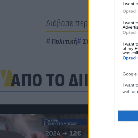
I want t
Opted 
Διάβασε περισσότερα
I want 
Advertis
Opted 
Πολιτική
ΣΥΡΙΖΑ
Κόρινθος
I want t
of my P
was col
Opted 
ΑΠΟ ΤΟ ΔΙΚΤΥΟ
Google 
I want t
web or d
«Μια θεά για 