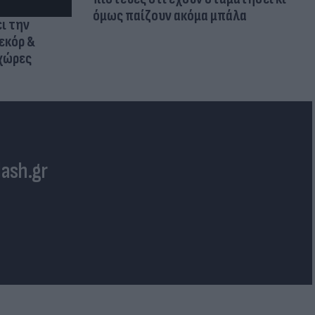
όμως παίζουν ακόμα μπάλα
ι την
εκόρ &
 χώρες
lash.gr