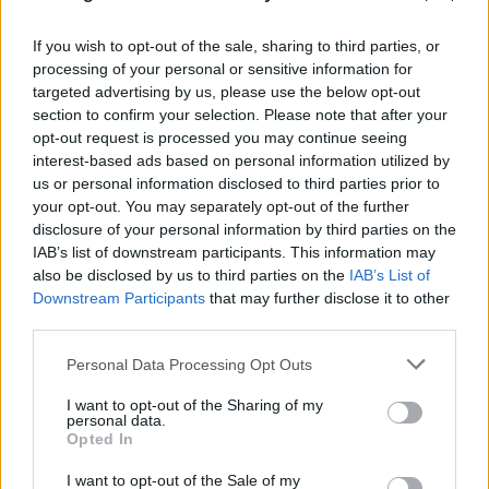
Η μυστική διαπραγμάτευση για το καλώδιο και η
If you wish to opt-out of the sale, sharing to third parties, or
γεωπολιτική απάντηση Μητσοτάκη στους
processing of your personal or sensitive information for
επικριτές του
targeted advertising by us, please use the below opt-out
section to confirm your selection. Please note that after your
06.08.2026
opt-out request is processed you may continue seeing
interest-based ads based on personal information utilized by
us or personal information disclosed to third parties prior to
your opt-out. You may separately opt-out of the further
disclosure of your personal information by third parties on the
IAB’s list of downstream participants. This information may
also be disclosed by us to third parties on the
IAB’s List of
Downstream Participants
that may further disclose it to other
third parties.
Please note that this website/app uses one or more Google
Personal Data Processing Opt Outs
services and may gather and store information including but
not limited to your visit or usage behaviour. You may click to
I want to opt-out of the Sharing of my
personal data.
grant or deny consent to Google and its third-party tags to
Opted In
use your data for below specified purposes in below Google
Νέο κύμα συνταξιοδοτήσεων το 2026 – Γιατί
consent section.
I want to opt-out of the Sale of my
χιλιάδες ασφαλισμένοι επιλέγουν την έξοδο