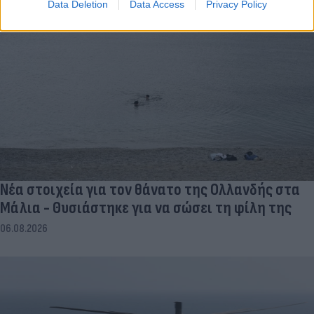
Data Deletion
Data Access
Privacy Policy
Νέα στοιχεία για τον θάνατο της Ολλανδής στα
Μάλια - Θυσιάστηκε για να σώσει τη φίλη της
06.08.2026