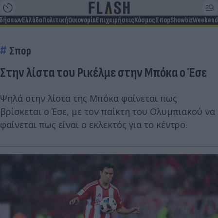
ιδήσεων
Ελλάδα
Πολιτική
Οικονομία
Επιχειρήσεις
Κόσμος
Σπορ
Showbiz
Weekend
Σπορ
Στην λίστα του Ρικέλμε στην Μπόκα ο Έσε
Ψηλά στην λίστα της Μπόκα φαίνεται πως
βρίσκεται ο Έσε, με τον παίκτη του Ολυμπιακού να
φαίνεται πως είναι ο εκλεκτός για το κέντρο.