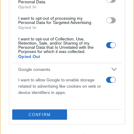
Personal Data.
τώρα
Opted In
06.08.2026
I want to opt-out of processing my
Personal Data for Targeted Advertising.
Opted In
I want to opt-out of Collection, Use,
Retention, Sale, and/or Sharing of my
Personal Data that Is Unrelated with the
Purposes for which it was collected.
Opted Out
Google consents
I want to allow Google to enable storage
related to advertising like cookies on web or
device identifiers in apps.
Το χρονικό της αδιανόητης καταστροφής στη
δυτική Αττική - Ο ρόλος της κλιματικής αλλαγής
CONFIRM
06.08.2026