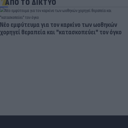
ΑΠΟ ΤΟ ΔΙΚΤΥΟ
ο
Νέο ράλι ανόδου στα καύσιμα: Πού κυμαίνον
πλέον οι τιμές σε αμόλυβδη και ντίζελ