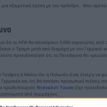
μια εξαιρετική σχέση με τον πρόεδρο... Μου αρέσει
ωνο
α ότι οι ΗΠΑ θα αποσύρουν 5.000 στρατιώτες από 
 έκανε ο Τραμπ μετά από διαμάχη με τον Γερμανό κ
έκτοτε προειδοποίησε ότι το Πεντάγωνο θα «μειώσε
ετάρτη 6 Μαΐου ότι η Πολωνία είναι έτοιμη να φι
Γερμανία και ότι θα ασκήσει προσωπικά πιέσεις σ
ο, ο πρωθυπουργός
Ντόναλντ Τουσκ
είχε προειδοπο
στρατεύματα από συμμάχους.
του συντηρητικού Πολωνικού Λαϊκού Κόμματος, Βλ