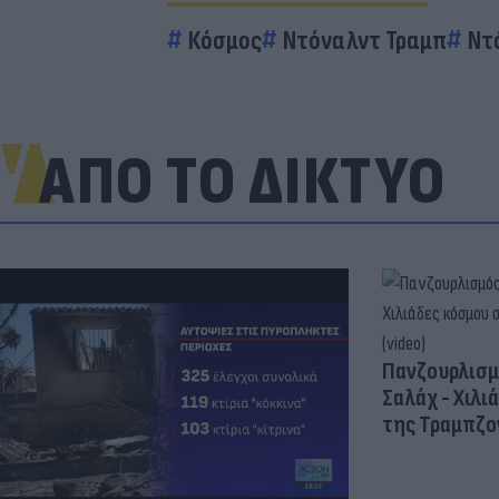
Κόσμος
Ντόναλντ Τραμπ
Ντ
ΑΠΟ ΤΟ ΔΙΚΤΥΟ
Πανζουρλισμ
Σαλάχ - Χιλι
της Τραμπζον