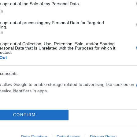
o opt-out of the Sale of my Personal Data.
In
zpieczeństwa. Polska jest gotowa przyjąć kolejnyc
to opt-out of processing my Personal Data for Targeted
iej flanki NATO i jeszcze lepszej ochrony Europy 
ing.
In
o opt-out of Collection, Use, Retention, Sale, and/or Sharing
ersonal Data that Is Unrelated with the Purposes for which it
ερο
Flash.gr
στην αναζήτηση της
Google
lected.
Out
consents
o allow Google to enable storage related to advertising like cookies on
evice identifiers in apps.
CONFIRM
κατάπαυση του πυρός στην Ουκρανία και ανταλλ
Data Deletion
Data Access
Privacy Policy