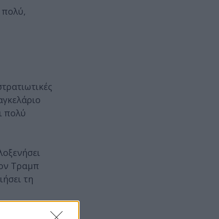
 πολύ,
στρατιωτικές
αγκελάριο
ι πολύ
λοξενήσει
τον Τραμπ
ιήσει τη
άντισλαβ