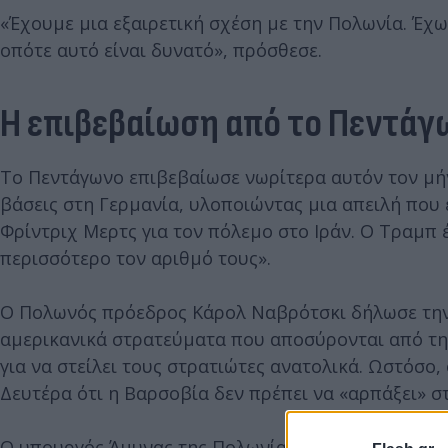
«Έχουμε μια εξαιρετική σχέση με την Πολωνία. Έχω 
οπότε αυτό είναι δυνατό», πρόσθεσε.
Η επιβεβαίωση από το Πεντάγ
Το Πεντάγωνο επιβεβαίωσε νωρίτερα αυτόν τον μήν
βάσεις στη Γερμανία, υλοποιώντας μια απειλή που
Φρίντριχ Μερτς για τον πόλεμο στο Ιράν. Ο Τραμπ 
περισσότερο τον αριθμό τους».
Ο Πολωνός πρόεδρος Κάρολ Ναβρότσκι δήλωσε την Τ
αμερικανικά στρατεύματα που αποσύρονται από τη 
για να στείλει τους στρατιώτες ανατολικά. Ωστόσ
Δευτέρα ότι η Βαρσοβία δεν πρέπει να «αρπάξει» 
Ο υπουργός Άμυνας της Πολωνίας και επικεφαλής 