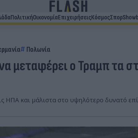
λάδα
Πολιτική
Οικονομία
Επιχειρήσεις
Κόσμος
Σπορ
Showb
ερμανία
Πολωνία
 να μεταφέρει ο Τραμπ τα 
τις ΗΠΑ και μάλιστα στο υψηλότερο δυνατό επ