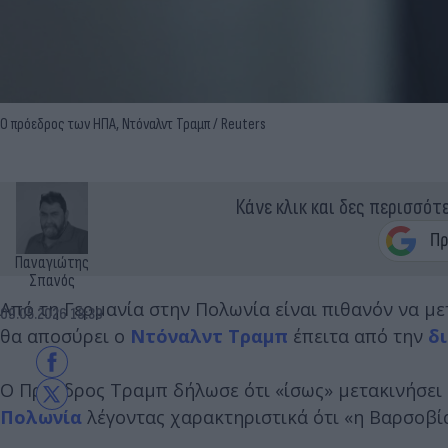
Ο πρόεδρος των ΗΠΑ, Ντόναλντ Τραμπ / Reuters
Κάνε κλικ και δες περισσότ
Παναγιώτης
Σπανός
Από τη Γερμανία στην Πολωνία είναι πιθανόν να μ
09.05.2026 18:39
θα αποσύρει ο
Ντόναλντ Τραμπ
έπειτα από την
δ
Ο Πρόεδρος Τραμπ δήλωσε ότι «ίσως» μετακινήσει
Πολωνία
λέγοντας χαρακτηριστικά ότι «η Βαρσοβία