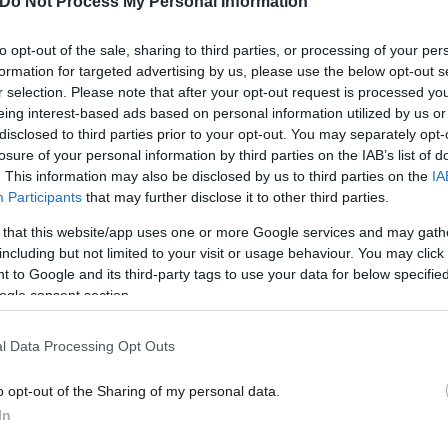
Do Not Process My Personal Information
πως αναφέρει στο σχετικό του
δημοσίευμα το ηλεκ
to opt-out of the sale, sharing to third parties, or processing of your per
formation for targeted advertising by us, please use the below opt-out s
r selection. Please note that after your opt-out request is processed y
ης ασφάλειάς μας», έγραψε στο μέσο κοινωνικής δι
eing interest-based ads based on personal information utilized by us or
Αμερικανούς στρατιώτες προκειμένου να ενισχύσει 
disclosed to third parties prior to your opt-out. You may separately opt-
losure of your personal information by third parties on the IAB’s list of
η καλύτερη προστασία στην Ευρώπη», σημείωσε ακ
. This information may also be disclosed by us to third parties on the
IA
Participants
that may further disclose it to other third parties.
 that this website/app uses one or more Google services and may gath
including but not limited to your visit or usage behaviour. You may click 
 to Google and its third-party tags to use your data for below specifi
ogle consent section.
l Data Processing Opt Outs
o opt-out of the Sharing of my personal data.
In