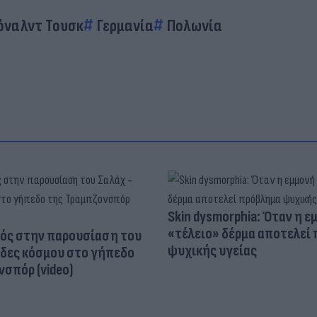
όναλντ Τουσκ
Γερμανία
Πολωνία
Skin dysmorphia: Όταν η ε
«τέλειο» δέρμα αποτελεί
ός στην παρουσίαση του
ψυχικής υγείας
άδες κόσμου στο γήπεδο
σπόρ (video)