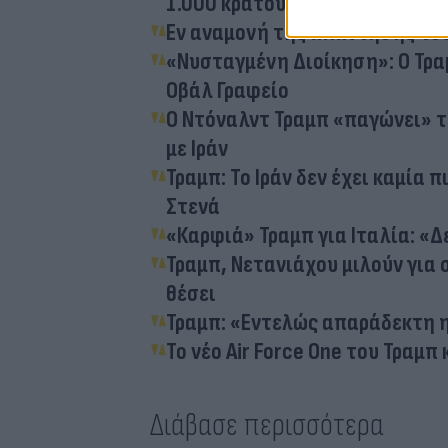
1.000 κρατουμένων
Εν αναμονή της απάντησης του 
«Νυσταγμένη Διοίκηση»: Ο Τραμ
Οβάλ Γραφείο
Ο Ντόναλντ Τραμπ «παγώνει» τ
με Ιράν
Τραμπ: Το Ιράν δεν έχει καμία
Στενά
«Καρφιά» Τραμπ για Ιταλία: «Δ
Τραμπ, Νετανιάχου μιλούν για 
θέσει
Τραμπ: «Εντελώς απαράδεκτη 
Το νέο Air Force One του Τραμ
Διάβασε περισσότερα