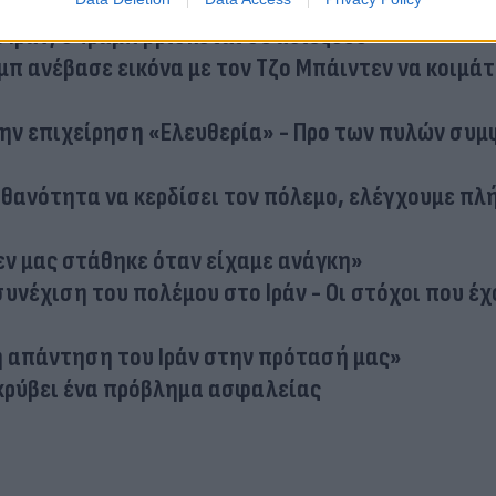
Ιράν, ο Τραμπ βρίσκεται σε αδιέξοδο
π ανέβασε εικόνα με τον Τζο Μπάιντεν να κοιμάτ
ην επιχείρηση «Ελευθερία» - Προ των πυλών συ
 πιθανότητα να κερδίσει τον πόλεμο, ελέγχουμε πλ
εν μας στάθηκε όταν είχαμε ανάγκη»
συνέχιση του πολέμου στο Ιράν - Οι στόχοι που έχ
η απάντηση του Ιράν στην πρότασή μας»
π κρύβει ένα πρόβλημα ασφαλείας