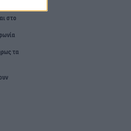
αι στο
μφωνία
ήρως τα
ουν