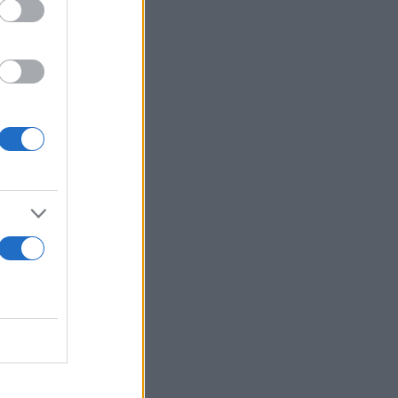
h
🇱🤝🇺🇸
αγή