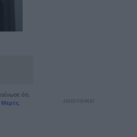
οίνωσε ότι
χ Μερτς
.