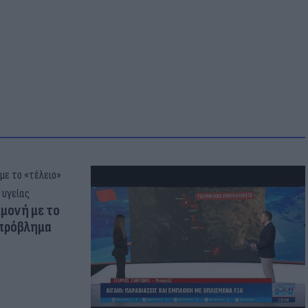
μμονή με το
 πρόβλημα