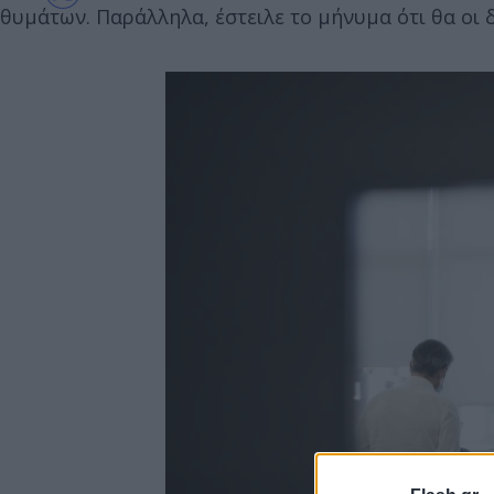
θυμάτων. Παράλληλα, έστειλε το μήνυμα ότι θα οι 