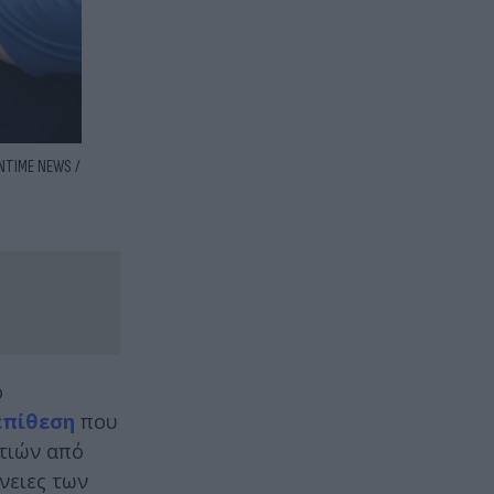
NTIME NEWS /
ο
επίθεση
που
τιών από
νειες των