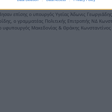
ησαν επίσης ο υπουργός Υγείας Άδωνις Γεωργιάδης
ΐδης, ο γραμματέας Πολιτικής Επιτροπής ΝΔ Κωνσ
ο υφυπουργός Μακεδονίας & Θράκης Κωνσταντίνος 