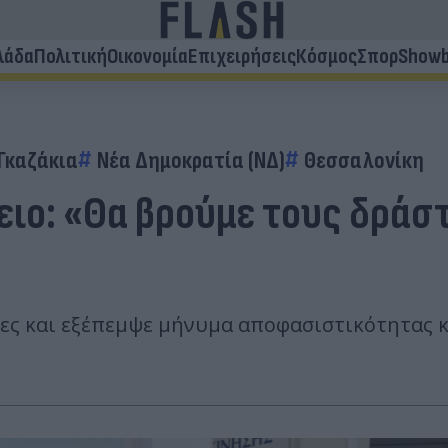
λάδα
Πολιτική
Οικονομία
Επιχειρήσεις
Κόσμος
Σπορ
Showb
Γκαζάκια
Νέα Δημοκρατία (ΝΔ)
Θεσσαλονίκη
ιο: «Θα βρούμε τους δράσ
ς και εξέπεμψε μήνυμα αποφασιστικότητας κ