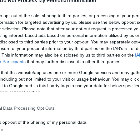
Do Not Process My Personal Information
to opt-out of the sale, sharing to third parties, or processing of your per
formation for targeted advertising by us, please use the below opt-out s
r selection. Please note that after your opt-out request is processed y
eing interest-based ads based on personal information utilized by us or
disclosed to third parties prior to your opt-out. You may separately opt-
losure of your personal information by third parties on the IAB’s list of
. This information may also be disclosed by us to third parties on the
IA
Participants
that may further disclose it to other third parties.
 that this website/app uses one or more Google services and may gath
η στους τραυματίες, τόνισε πως θεώρησε υποχρέωσ
including but not limited to your visit or usage behaviour. You may click 
οκρατίας να βρεθεί σήμερα στην Θεσσαλονίκη και 
 to Google and its third-party tags to use your data for below specifi
χθηκαν «μία άνανδρη δολοφονική επίθεση» ενώ ευχ
ogle consent section.
για την περίθαλψη των τραυματιών. «Η μητέρα της 
l Data Processing Opt Outs
ερε και διαμήνυσε πως «η βία δεν έχει καμία θέση 
ον μανδύα των κοινωνικών αγώνων για να προβούν σ
o opt-out of the Sharing of my personal data.
τέτοιοι θα αντιμετωπιστούν. Έχω απόλυτη εμπιστοσύ
In
ρούμε αυτούς οι οποίοι διέπραξαν αυτή την άθλια ε