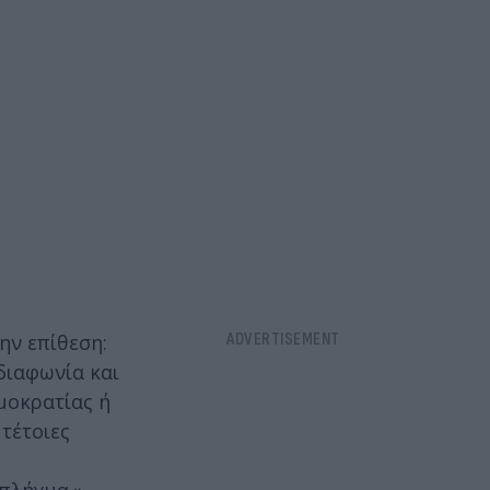
ην επίθεση:
 διαφωνία και
μοκρατίας ή
 τέτοιες
 πλήγμα.»