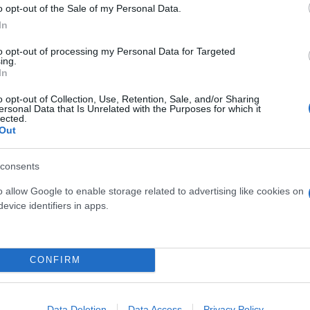
ύν και να αποδοθούν όλες οι ευθύνες έτσι όπως πρέ
o opt-out of the Sale of my Personal Data.
In
to opt-out of processing my Personal Data for Targeted
ing.
In
o opt-out of Collection, Use, Retention, Sale, and/or Sharing
ersonal Data that Is Unrelated with the Purposes for which it
lected.
Out
consents
o allow Google to enable storage related to advertising like cookies on
evice identifiers in apps.
CONFIRM
στες, θα αντιμετωπιστούν ως εγκληματίες»
Data Deletion
Data Access
Privacy Policy