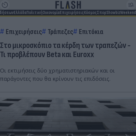
ιδήσεων
Ελλάδα
Πολιτική
Οικονομία
Επιχειρήσεις
Κόσμος
Σπορ
Showbiz
Weekend
Επιχειρήσεις
Τράπεζες
Επιτόκια
Στο μικροσκόπιο τα κέρδη των τραπεζών -
Τι προβλέπουν Beta και Euroxx
Οι εκτιμήσεις δύο χρηματιστηριακών και οι
παράγοντες που θα κρίνουν τις επιδόσεις.