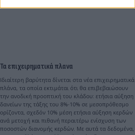
Τα επιχειρηματικά πλανα
Ιδιαίτερη βαρύτητα δίνεται στα νέα επιχειρηματικά
πλάνα, τα οποία εκτιμάται ότι θα επιβεβαιώσουν
την ανοδική προοπτική του κλάδου: ετήσια αύξηση
δανείων της τάξης του 8%-10% σε μεσοπρόθεσμο
ορίζοντα, σχεδόν 10% μέση ετήσια αύξηση κερδών
ανά μετοχή και πιθανή περαιτέρω ενίσχυση των
ποσοστών διανομής κερδών. Με αυτά τα δεδομένα,