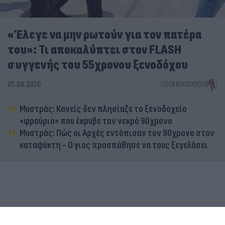
«Έλεγε να μην ρωτούν για τον πατέρα
του»: Τι αποκαλύπτει στον FLASH
συγγενής του 55χρονου ξενοδόχου
05.08.2026
ΓΙΏΤΑ ΚΗΠΟΥΡΟΎ
Μυστράς: Κανείς δεν πλησίαζε το ξενοδοχείο
«φρούριο» που έκρυβε τον νεκρό 90χρονο
Μυστράς: Πώς οι Αρχές εντόπισαν τον 90χρονο στον
καταψύκτη - Ο γιος προσπάθησε να τους ξεγελάσει