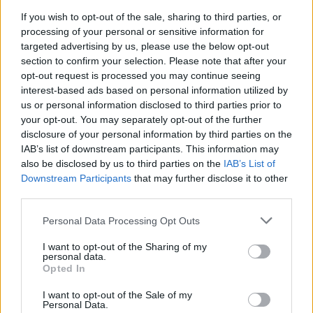
γ)
διευκρινήσεις σε ότι αφορά τις επιπτώσεις της
If you wish to opt-out of the sale, sharing to third parties, or
απόφασης του Άρειου Πάγου για τα δάνεια που
processing of your personal or sensitive information for
βρίσκονται στην περίπτωση του νόμου «Κατσέλη».
targeted advertising by us, please use the below opt-out
section to confirm your selection. Please note that after your
opt-out request is processed you may continue seeing
Euroxx : Οι μειώσεις επιτοκίων και η αύξηση
interest-based ads based on personal information utilized by
us or personal information disclosed to third parties prior to
εσόδων από προμήθειες
your opt-out. You may separately opt-out of the further
disclosure of your personal information by third parties on the
Για τα αποτελέσματα του 2025 η Euroxx προβλέπει
IAB’s list of downstream participants. This information may
οριακή βελτίωση των καθαρών εσόδων από τόκους
also be disclosed by us to third parties on the
IAB’s List of
Downstream Participants
that may further disclose it to other
σε τριμηνιαία βάση, καθώς οι τράπεζες έχουν
third parties.
πλέον απορροφήσει πλήρως τις μειώσεις
επιτοκίων. Aναμένει ισχυρή διψήφια αύξηση στις
Please note that this website/app uses one or more Google
Personal Data Processing Opt Outs
services and may gather and store information including but
προμήθειες, που θα ενισχύσει τα βασικά προ
not limited to your visit or usage behaviour. You may click to
I want to opt-out of the Sharing of my
προβλέψεων κέρδη, εποχική άνοδο των
personal data.
grant or deny consent to Google and its third-party tags to
Opted In
λειτουργικών εξόδων και απουσία αρνητικών
use your data for below specified purposes in below Google
consent section.
εκπλήξεων στο κόστος κινδύνου.
I want to opt-out of the Sale of my
Personal Data.