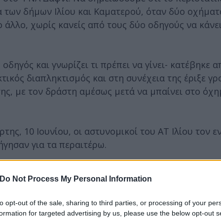
 των δήμων Ιλίου και Καματερού, όταν δύο οχήματ
άλλο, χωρίς κανείς από τους δύο οδηγούς να κάνει
 οδηγός και γνωρίζει τι πρέπει να γίνει- κατέβηκε 
τικός διαπληκτισμός και στη συνέχεια της έριξε γρ
ης, με τον δράστη αμέσως μετά να μπαίνει στο όχη
της, 10 Ιουνίου, οι αστυνομικοί του ΑΤ Ιλίου τον ε
ήγησαν για τα περαιτέρω.
ερο
Flash.gr
στην αναζήτηση της
Google
Do Not Process My Personal Information
to opt-out of the sale, sharing to third parties, or processing of your per
formation for targeted advertising by us, please use the below opt-out s