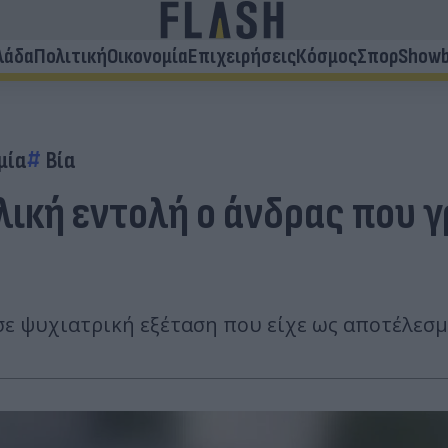
λάδα
Πολιτική
Οικονομία
Επιχειρήσεις
Κόσμος
Σπορ
Showb
μία
Βία
λική εντολή ο άνδρας που 
ε ψυχιατρική εξέταση που είχε ως αποτέλεσμ