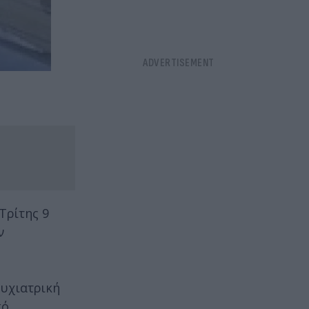
Τρίτης 9
ν
ψυχιατρική
κό