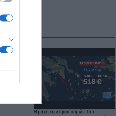
μμονή με το
 πρόβλημα
Η μάχη των προορισμών: Πιο