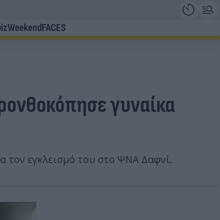
iz
Weekend
FACES
γρονθοκόπησε γυναίκα
α τον εγκλεισμό του στο ΨΝΑ Δαφνί.