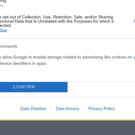
ing.
In
o opt-out of Collection, Use, Retention, Sale, and/or Sharing
ersonal Data that Is Unrelated with the Purposes for which it
lected.
Out
consents
o allow Google to enable storage related to advertising like cookies on
evice identifiers in apps.
Skin dysmorphia: Όταν η ε
«τέλειο» δέρμα αποτελεί
ός στην παρουσίαση του
CONFIRM
ψυχικής υγείας
άδες κόσμου στο γήπεδο
σπόρ (video)
Data Deletion
Data Access
Privacy Policy