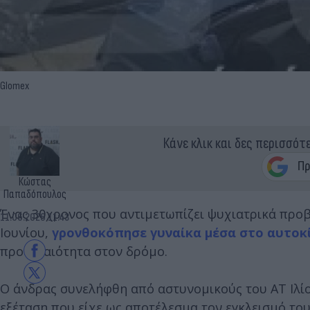
Glomex
Κάνε κλικ και δες περισσότ
Κώστας
Παπαδόπουλος
Ένας 30χρονος που αντιμετωπίζει ψυχιατρικά προβλ
11.06.2026 11:43
Ιουνίου,
γρονθοκόπησε γυναίκα μέσα στο αυτοκί
προτεραιότητα στον δρόμο.
Ο άνδρας συνελήφθη από αστυνομικούς του ΑΤ Ιλίο
εξέταση που είχε ως αποτέλεσμα τον εγκλεισμό το