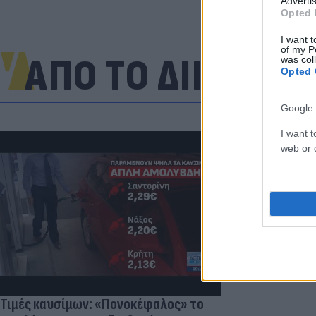
Advertis
Opted 
I want t
of my P
ΑΠΟ ΤΟ ΔΙΚΤΥΟ
was col
Opted 
Google 
I want t
web or d
Πανζουρλισμ
Σαλάχ - Χιλι
της Τραμπζον
Τιμές καυσίμων: «Πονοκέφαλος» το