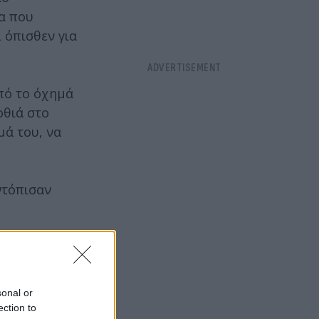
α που
 όπισθεν για
από το όχημά
οθιά στο
μά του, να
ντόπισαν
sonal or
ection to