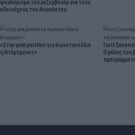
φουλάρισμα του ρεζερβουάρ για τους
αδειούχους του Αυγούστου
«Στην pole position για Κωνσταντέλια
Γιατί ξαναπα
η Ντόρτμουντ»
Ο ρόλος του 
προγραμματι