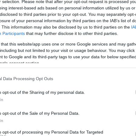
r selection. Please note that after your opt-out request is processed y
eing interest-based ads based on personal information utilized by us or
disclosed to third parties prior to your opt-out. You may separately opt-
losure of your personal information by third parties on the IAB’s list of
. This information may also be disclosed by us to third parties on the
IA
Participants
that may further disclose it to other third parties.
 that this website/app uses one or more Google services and may gath
 μπροστά στο παιδί της για μια προτεραιότητα σ
including but not limited to your visit or usage behaviour. You may click 
 to Google and its third-party tags to use your data for below specifi
ν: 58χρονος συνελήφθη μετά από επίθεση με γαλ
ogle consent section.
l Data Processing Opt Outs
πτωση, απορώ πώς είναι έξω» λέει η οδηγός που
o opt-out of the Sharing of my personal data.
In
o opt-out of the Sale of my Personal Data.
In
ατρείο
Αστυνομία
Βία
to opt-out of processing my Personal Data for Targeted