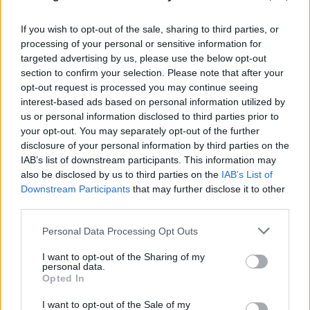
If you wish to opt-out of the sale, sharing to third parties, or
processing of your personal or sensitive information for
targeted advertising by us, please use the below opt-out
section to confirm your selection. Please note that after your
opt-out request is processed you may continue seeing
interest-based ads based on personal information utilized by
us or personal information disclosed to third parties prior to
your opt-out. You may separately opt-out of the further
disclosure of your personal information by third parties on the
IAB’s list of downstream participants. This information may
also be disclosed by us to third parties on the
IAB’s List of
Downstream Participants
that may further disclose it to other
third parties.
Please note that this website/app uses one or more Google
Personal Data Processing Opt Outs
services and may gather and store information including but
not limited to your visit or usage behaviour. You may click to
I want to opt-out of the Sharing of my
personal data.
grant or deny consent to Google and its third-party tags to
Opted In
use your data for below specified purposes in below Google
consent section.
I want to opt-out of the Sale of my