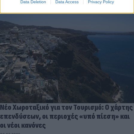
Data Deletion
Data Access
Privacy Policy
Νέο Χωροταξικό για τον Τουρισμό: Ο χάρτης
επενδύσεων, οι περιοχές «υπό πίεση» και
οι νέοι κανόνες