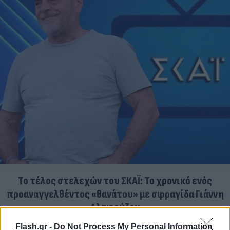
Το τέλος στελεχών του ΣΚΑΪ: Το χρονικό ενός
προαναγγελθέντος «θανάτου» με σφραγίδα Γιάννη
Αλαφούζου
07.08.2026
Flash.gr -
Do Not Process My Personal Information
ΧΡΊΣΛΑ ΓΕΩΡΓΑΚΟΠΟΎΛΟΥ