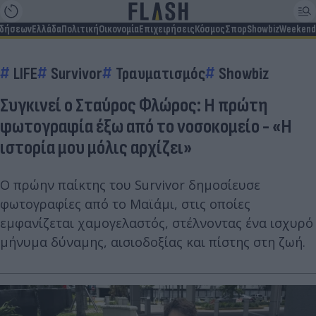
ιδήσεων
Ελλάδα
Πολιτική
Οικονομία
Επιχειρήσεις
Κόσμος
Σπορ
Showbiz
Weekend
LIFE
Survivor
Τραυματισμός
Showbiz
Συγκινεί ο Σταύρος Φλώρος: Η πρώτη
φωτογραφία έξω από το νοσοκομείο - «Η
ιστορία μου μόλις αρχίζει»
Ο πρώην παίκτης του Survivor δημοσίευσε
φωτογραφίες από το Μαϊάμι, στις οποίες
εμφανίζεται χαμογελαστός, στέλνοντας ένα ισχυρό
μήνυμα δύναμης, αισιοδοξίας και πίστης στη ζωή.