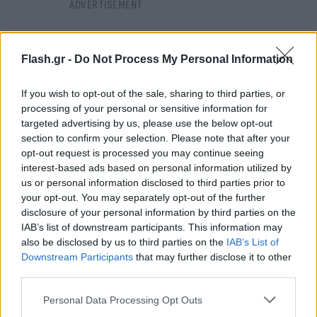
Flash.gr -
Do Not Process My Personal Information
If you wish to opt-out of the sale, sharing to third parties, or
processing of your personal or sensitive information for
targeted advertising by us, please use the below opt-out
section to confirm your selection. Please note that after your
opt-out request is processed you may continue seeing
interest-based ads based on personal information utilized by
us or personal information disclosed to third parties prior to
your opt-out. You may separately opt-out of the further
disclosure of your personal information by third parties on the
IAB’s list of downstream participants. This information may
also be disclosed by us to third parties on the
IAB’s List of
»Και αν αυτή η δοκιμασία μου έμαθε κάτι, είναι ότι
Downstream Participants
that may further disclose it to other
μπορεί να σου πάρουν πολλά πράγματα, αλλά ποτέ
third parties.
το πείσμα, την αξιοπρέπεια και τη θέληση να
Please note that this website/app uses one or more Google
Personal Data Processing Opt Outs
συνεχίσεις. Το χαμόγελο που βλέπετε δεν είναι
services and may gather and store information including but