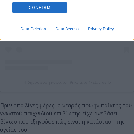
CONFIRM
Δείτε αυτή τη δημοσίευση στο Instagram.
Data Deletion
Data Access
Privacy Policy
Η δημοσίευση κοινοποιήθηκε από @stavrosflo
Πριν από λίγες μέρες, ο νεαρός πρώην παίκτης του
γνωστού παιχνιδιού επιβίωσης είχε ανεβάσει
βίντεο που εξηγούσε πώς είναι η κατάσταση της
υγείας του: