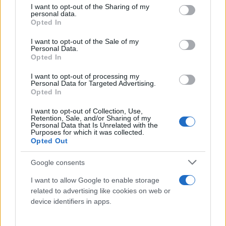
επειδή όλα ήταν εύκολα. Είναι επειδή επέλεξα να
not limited to your visit or usage behaviour. You may click to
I want to opt-out of the Sharing of my
personal data.
grant or deny consent to Google and its third-party tags to
μην αφήσω τις δυσκολίες να μου κλέψουν τη χαρά,
Opted In
use your data for below specified purposes in below Google
την ελπίδα και την πίστη μου για το αύριο. Είναι το
consent section.
I want to opt-out of the Sale of my
χαμόγελο ενός ανθρώπου που πόνεσε, πάλεψε και
Personal Data.
Opted In
βγήκε πιο δυνατός. Στην πραγματικότητα η ιστορία
μου μόλις αρχίζει!».
I want to opt-out of processing my
Personal Data for Targeted Advertising.
Opted In
I want to opt-out of Collection, Use,
Retention, Sale, and/or Sharing of my
Personal Data that Is Unrelated with the
Purposes for which it was collected.
Opted Out
Google consents
I want to allow Google to enable storage
related to advertising like cookies on web or
device identifiers in apps.