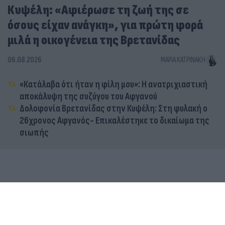
Κυψέλη: «Αφιέρωσε τη ζωή της σε
όσους είχαν ανάγκη», για πρώτη φορά
μιλά η οικογένεια της Βρετανίδας
06.08.2026
ΜΑΡΊΑ ΚΑΤΡΙΝΆΚΗ
«Κατάλαβα ότι ήταν η φίλη μου»: Η ανατριχιαστική
αποκάλυψη της συζύγου του Αφγανού
Δολοφονία Βρετανίδας στην Κυψέλη: Στη φυλακή ο
26χρονος Αφγανός- Επικαλέστηκε το δικαίωμα της
σιωπής