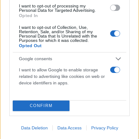
I want to opt-out of processing my
Personal Data for Targeted Advertising.
Opted In
I want to opt-out of Collection, Use,
Retention, Sale, and/or Sharing of my
Personal Data that Is Unrelated with the
Purposes for which it was collected.
Opted Out
Google consents
I want to allow Google to enable storage
related to advertising like cookies on web or
Εικόνες που μεταδόθηκαν από τα τοπικά μέσα
device identifiers in apps.
ενημέρωσης έδειχναν πυκνό μαύρο καπνό να
υψώνεται από το σημείο της συντριβής, καθώς
πολλά οχήματα τυλίχθηκαν στις φλόγες μετά την
CONFIRM
πρόσκρουση.
Data Deletion
Data Access
Privacy Policy