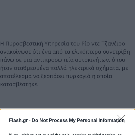
Η Πυροσβεστική Υπηρεσία του Ρίο ντε Τζανέιρο
ανακοίνωσε ότι ένα από τα ελικόπτερα συνετρίβη
πάνω σε μια αντιπροσωπεία αυτοκινήτων, όπου
ήταν σταθμευμένα πολλά ηλεκτρικά οχήματα, με
αποτέλεσμα να ξεσπάσει πυρκαγιά η οποία
κατασβέστηκε.
Flash.gr -
Do Not Process My Personal Information
If you wish to opt-out of the sale, sharing to third parties, or