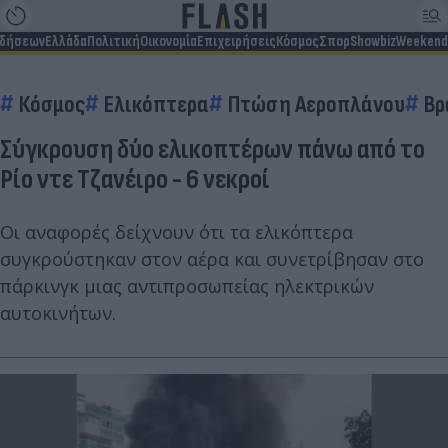
ιδήσεων
Ελλάδα
Πολιτική
Οικονομία
Επιχειρήσεις
Κόσμος
Σπορ
Showbiz
Weekend
Κόσμος
Ελικόπτερα
Πτώση Αεροπλάνου
Βρ
Σύγκρουση δύο ελικοπτέρων πάνω από το
Ρίο ντε Τζανέιρο - 6 νεκροί
Οι αναφορές δείχνουν ότι τα ελικόπτερα
συγκρούστηκαν στον αέρα και συνετρίβησαν στο
πάρκινγκ μιας αντιπροσωπείας ηλεκτρικών
αυτοκινήτων.