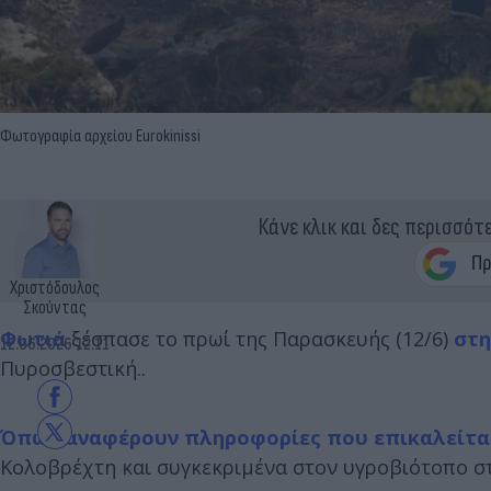
Φωτογραφία αρχείου Eurokinissi
Κάνε κλικ και δες περισσότ
Χριστόδουλος
Σκούντας
Φωτιά
ξέσπασε το πρωί της Παρασκευής (12/6)
στη
12.06.2026 12:11
Πυροσβεστική..
Όπως αναφέρουν πληροφορίες που επικαλείται 
Κολοβρέχτη και συγκεκριμένα στον υγροβιότοπο 