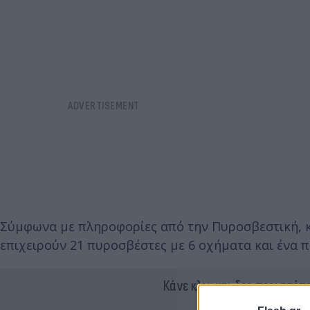
Σύμφωνα με πληροφορίες από την Πυροσβεστική, κα
επιχειρούν 21 πυροσβέστες με 6 οχήματα και ένα 
Κάνε κλικ και δες περισσότ