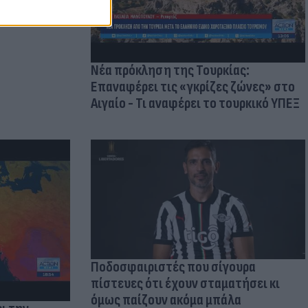
Νέα πρόκληση της Τουρκίας:
Επαναφέρει τις «γκρίζες ζώνες» στο
Αιγαίο - Τι αναφέρει το τουρκικό ΥΠΕΞ
Ποδοσφαιριστές που σίγουρα
πίστευες ότι έχουν σταματήσει κι
όμως παίζουν ακόμα μπάλα