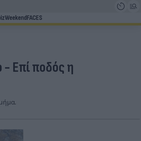
iz
Weekend
FACES
 - Επί ποδός η
μήμα.