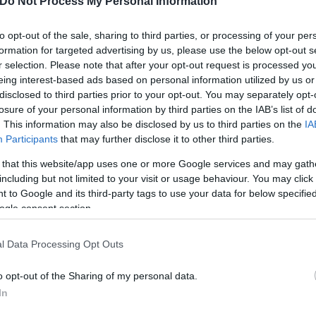
Do Not Process My Personal Information
to opt-out of the sale, sharing to third parties, or processing of your per
formation for targeted advertising by us, please use the below opt-out s
r selection. Please note that after your opt-out request is processed y
eing interest-based ads based on personal information utilized by us or
disclosed to third parties prior to your opt-out. You may separately opt-
losure of your personal information by third parties on the IAB’s list of
. This information may also be disclosed by us to third parties on the
IA
Participants
that may further disclose it to other third parties.
ια φωτιά από αμέλεια κατά τη διάρκεια αγροτικώ
 that this website/app uses one or more Google services and may gath
including but not limited to your visit or usage behaviour. You may click 
οκάλεσαν πέντε φωτιές σε δασικές εκτάσεις
 to Google and its third-party tags to use your data for below specifi
λο» στη φαρέτρα της Πυροσβεστικής – 3.000 φωτι
ogle consent section.
l Data Processing Opt Outs
τικής - Επιχειρούν 2 ελικόπτερα
ς του σκάφους μετά τη φωτιά που βύθισε δύο πλο
o opt-out of the Sharing of my personal data.
In