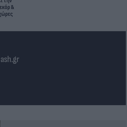
ι την
εκόρ &
 χώρες
lash.gr