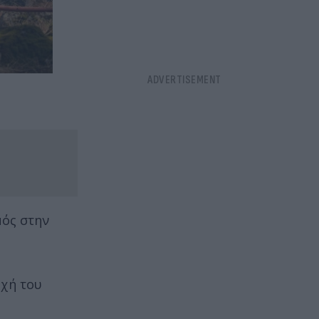
μός στην
οχή του