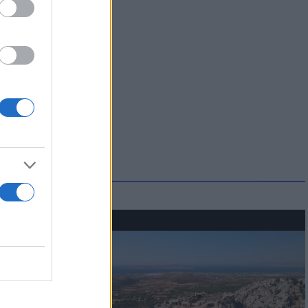
οικίδια! Οι
 στις
τικών ειδών