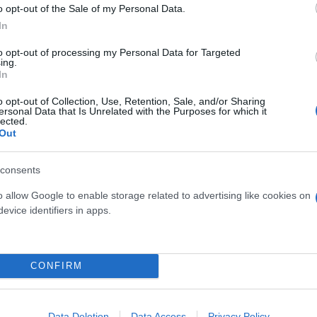
o opt-out of the Sale of my Personal Data.
In
to opt-out of processing my Personal Data for Targeted
ing.
κή
Εύβοια
In
o opt-out of Collection, Use, Retention, Sale, and/or Sharing
ersonal Data that Is Unrelated with the Purposes for which it
lected.
Out
consents
o allow Google to enable storage related to advertising like cookies on
evice identifiers in apps.
CONFIRM
τον θεό» - Η κυρία Μέσι
Και οι μαϊμούδες έχουν κατ
 στο Instagram, την
επιστήμονες ρίχνουν φως
ι η σύντροφος του
"φιλίες" μεταξύ διαφορε
Data Deletion
Data Access
Privacy Policy