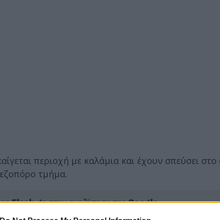
ίγεται περιοχή με καλάμια και έχουν σπεύσει στο 
πεζοπόρο τμήμα.
ερο
Flash.gr
στην αναζήτηση της
Google