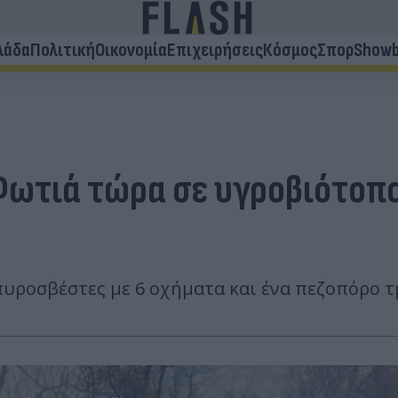
λάδα
Πολιτική
Οικονομία
Επιχειρήσεις
Κόσμος
Σπορ
Showb
Φωτιά τώρα σε υγροβιότοπο
πυροσβέστες με 6 οχήματα και ένα πεζοπόρο τ