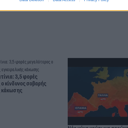
hoto)
τίνια: 3,5 φορές
 ο κίνδυνος σοβαρής
ς κάκωσης