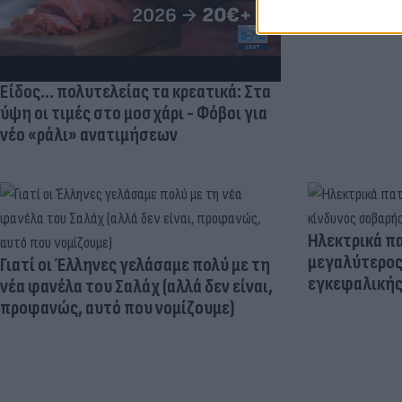
Κριστιάνο (p
Είδος... πολυτελείας τα κρεατικά: Στα
ύψη οι τιμές στο μοσχάρι - Φόβοι για
νέο «ράλι» ανατιμήσεων
Ηλεκτρικά πα
μεγαλύτερος
Γιατί οι Έλληνες γελάσαμε πολύ με τη
εγκεφαλική
νέα φανέλα του Σαλάχ (αλλά δεν είναι,
προφανώς, αυτό που νομίζουμε)