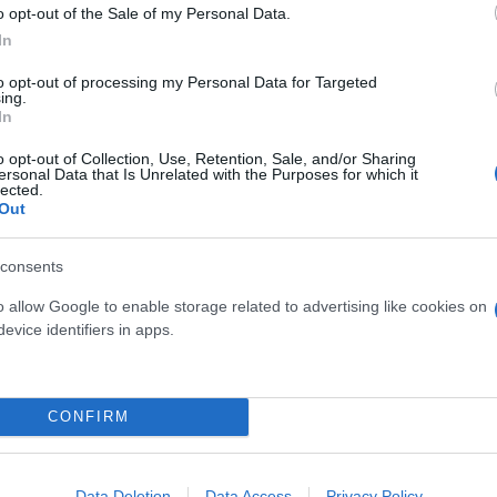
o opt-out of the Sale of my Personal Data.
In
to opt-out of processing my Personal Data for Targeted
ing.
In
o opt-out of Collection, Use, Retention, Sale, and/or Sharing
ersonal Data that Is Unrelated with the Purposes for which it
lected.
Out
τουρκική μαφία στον Έβρο: Δύο συλλήψεις για π
consents
 βίντεο που έφεραν τις αρχές στα ίχνη του διαβό
o allow Google to enable storage related to advertising like cookies on
evice identifiers in apps.
για χρήση και χειροβομβίδες – Πάνω από 73 χρόνι
CONFIRM
Data Deletion
Data Access
Privacy Policy