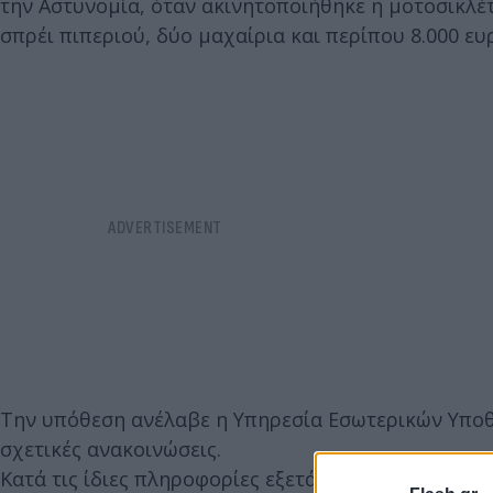
την Αστυνομία, όταν ακινητοποιήθηκε η μοτοσικλέτ
σπρέι πιπεριού, δύο μαχαίρια και περίπου 8.000 ευ
Την υπόθεση ανέλαβε η Υπηρεσία Εσωτερικών Υποθ
σχετικές ανακοινώσεις.
Κατά τις ίδιες πληροφορίες εξετάζεται η εμπλοκή 