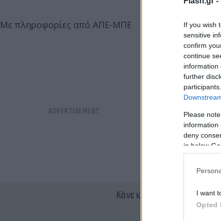
Flash.gr -
Με πληροφορίες από ΑΠΕ-ΜΠΕ
If you wish 
sensitive in
confirm you
continue se
information 
further disc
participants
Downstream 
Please note
information 
deny consent
in below Go
Persona
Κάνε κλικ και δες περισσότ
I want t
Opted 