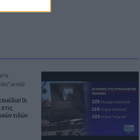
οικίδια! Οι
 στις
τικών ειδών