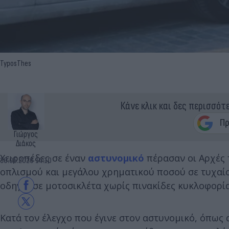
TyposThes
Κάνε κλικ και δες περισσότ
Γιώργος
Διάκος
Χειροπέδες σε έναν
αστυνομικό
πέρασαν οι Αρχές 
30.05.2026 14:10
οπλισμού και μεγάλου χρηματικού ποσού σε τυχαί
οδηγούσε μοτοσικλέτα χωρίς πινακίδες κυκλοφορία
Κατά τον έλεγχο που έγινε στον αστυνομικό, όπω