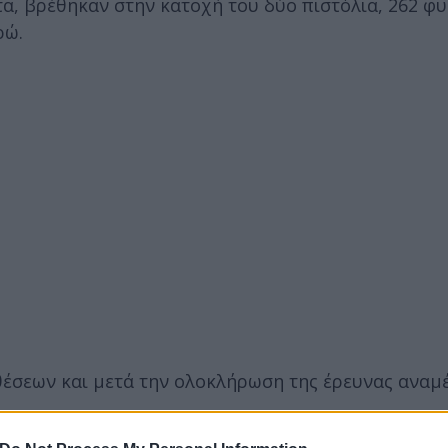
α, βρέθηκαν στην κατοχή του δύο πιστόλια, 262 φυσ
ρώ.
έσεων και μετά την ολοκλήρωση της έρευνας αναμ
του αστυνομικού σε κύκλωμα εκβιαστών.