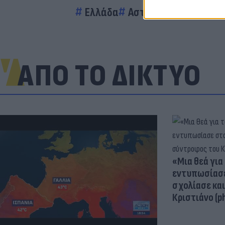
Ελλάδα
Αστυνομικοί
Σύλλη
ΑΠΟ ΤΟ ΔΙΚΤΥΟ
«Μια θεά για 
εντυπωσίασε
σχολίασε κα
Κριστιάνο (p