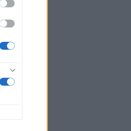
αράνομα
ητου
α οι