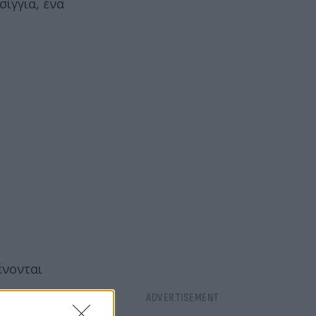
ίγγια, ένα
ένονται