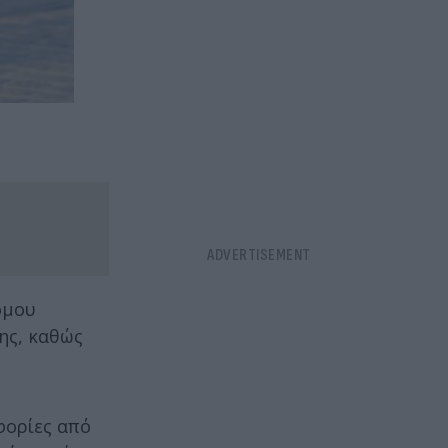
ομου
ης, καθώς
φορίες από