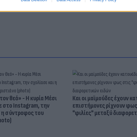
ψη
Αστυνομία
τον θεό» - Η κυρία Μέσι
Και οι μαϊμούδες έχουν κατ
 στο Instagram, την
επιστήμονες ρίχνουν φως
ι η σύντροφος του
"φιλίες" μεταξύ διαφορε
hoto)