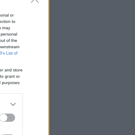
sonal or
ection to
ou may
 personal
out of the
 downstream
B’s List of
er and store
to grant or
ed purposes