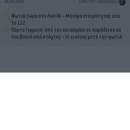
06.08.2026
ΔΗΜΉΤΡΗΣ ΠΑΠΑΪΩΆΝΝΟΥ
Φωτιά τώρα στο Λασίθι - Μήνυμα ετοιμότητας από
το 112
Πόρτο Γερμενό: Από τον καταπράσινο παράδεισο σε
ένα βουνό από στάχτες - Οι εικόνες μετά την φωτιά