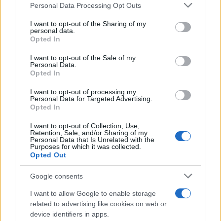
Please note that this website/app uses one or more Google
Personal Data Processing Opt Outs
ξεπεράσει έτσι ο κ. Μητσοτάκης. Βεβαίως να
services and may gather and store information including but
ληφθούν πρωτοβουλίες σε όλα τα επίπεδα. Η
not limited to your visit or usage behaviour. You may click to
I want to opt-out of the Sharing of my
personal data.
grant or deny consent to Google and its third-party tags to
απάντηση, όμως, στο πρωτοφανές φιάσκο, που
Opted In
use your data for below specified purposes in below Google
οδήγησε στη δολοφονία ενός νέου ανθρώπου, δεν
consent section.
I want to opt-out of the Sale of my
μπορεί για άλλη μια φορά να είναι η επικοινωνία».
Personal Data.
Opted In
I want to opt-out of processing my
Κλείνοντας την ανακοίνωση ο ΣΥΡΙΖΑ-ΠΣ ζητά την
Personal Data for Targeted Advertising.
«ουσιαστική ανάληψη πολιτικής ευθύνης με την
Opted In
παραίτηση του υπουργού Προστασίας του Πολίτη,
I want to opt-out of Collection, Use,
κ. Οικονόμου. Η αποποίηση ευθυνών διογκώνει το
Retention, Sale, and/or Sharing of my
Personal Data that Is Unrelated with the
αίσθημα ανασφάλειας της κοινωνίας».
Purposes for which it was collected.
Opted Out
Google consents
I want to allow Google to enable storage
related to advertising like cookies on web or
device identifiers in apps.