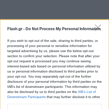
Flash.gr -
Do Not Process My Personal Information
If you wish to opt-out of the sale, sharing to third parties, or
processing of your personal or sensitive information for
targeted advertising by us, please use the below opt-out
section to confirm your selection. Please note that after your
opt-out request is processed you may continue seeing
interest-based ads based on personal information utilized by
us or personal information disclosed to third parties prior to
your opt-out. You may separately opt-out of the further
Ακολούθως υπογραμμίζει: «Το γεγονός, όμως, ότι
disclosure of your personal information by third parties on the
IAB’s list of downstream participants. This information may
200 νεοναζί χούλιγκανς από την Κροατία μπήκαν
also be disclosed by us to third parties on the
IAB’s List of
και διέσχισαν ανενόχλητοι τη μισή χώρα μέχρι την
Downstream Participants
that may further disclose it to other
Αθήνα με τραγικό επίλογο τη δολοφονία ενός νέου
third parties.
ανθρώπου, δεν είναι απλή υπόθεση για να την