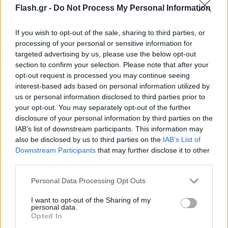
Λέων – Το βράδυ είναι όλο δικό σου
Flash.gr -
Do Not Process My Personal Information
Λιοντάρι μου, η σημερινή Τετάρτη ξεκινά με
If you wish to opt-out of the sale, sharing to third parties, or
αρκετές υποχρεώσεις ή μικρές καθυστερήσεις που
processing of your personal or sensitive information for
ίσως σε αποσυντονίσουν, ιδιαίτερα αν έχεις
targeted advertising by us, please use the below opt-out
κανονίσει κάποιο ταξίδι, μία συνάντηση ή μία
section to confirm your selection. Please note that after your
opt-out request is processed you may continue seeing
σημαντική επικοινωνία. Η Σελήνη στον Κριό σου
interest-based ads based on personal information utilized by
χαρίζει αισιοδοξία και διάθεση να ανοίξεις νέους
us or personal information disclosed to third parties prior to
ορίζοντες, όμως το πρωινό τετράγωνο με τον
your opt-out. You may separately opt-out of the further
disclosure of your personal information by third parties on the
ανάδρομο Ερμή δείχνει πως κάποια σχέδια
IAB’s list of downstream participants. This information may
χρειάζονται αναπροσαρμογή ή καλύτερη
also be disclosed by us to third parties on the
IAB’s List of
οργάνωση. Μην απογοητευτείς αν κάτι μετατεθεί
Downstream Participants
that may further disclose it to other
χρονικά. Όσο πλησιάζει το βράδυ, η εικόνα αλλάζει
third parties.
εντελώς. Το τρίγωνο της Σελήνης με την Αφροδίτη
Please note that this website/app uses one or more Google
Personal Data Processing Opt Outs
στο ζώδιό σου σε κάνει πρωταγωνιστή της ημέρας.
services and may gather and store information including but
not limited to your visit or usage behaviour. You may click to
I want to opt-out of the Sharing of my
Μία έξοδος, μία γνωριμία, ένα φλερτ ή μία
personal data.
grant or deny consent to Google and its third-party tags to
ευχάριστη πρόσκληση μπορεί να σου φτιάξει τη
Opted In
use your data for below specified purposes in below Google