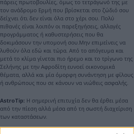
πάρεις πρωτοβουλίες, όμως το τετράγωνό της με
τον ανάδρομο Ερμή που βρίσκεται στο ζώδιό σου
δείχνει ότι δεν είναι όλα στο χέρι σου. Πολύ
πιθανές είναι λοιπόν οι παρεξηγήσεις, αλλαγές
προγράμματος ή καθυστερήσεις που θα
δοκιμάσουν την υπομονή σου.Μην επιμείνεις να
λυθούν όλα εδώ και τώρα. Από το απόγευμα και
μετά το κλίμα γίνεται πιο ήρεμο και το τρίγωνο της
Σελήνης με την Αφροδίτη ευνοεί οικονομικά
θέματα, αλλά και μία όμορφη συνάντηση με φίλους
ή ανθρώπους που σε κάνουν να νιώθεις ασφαλής.
AstroTip:
Η σημερινή επιτυχία δεν θα έρθει μέσα
από την πίεση αλλά μέσα από τη σωστή διαχείριση
των καταστάσεων.