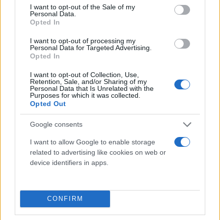
διάθεση και να σου θυμίσει ότι το καλοκαίρι μόλις
consent section.
I want to opt-out of the Sale of my
ξεκινά.
Personal Data.
Opted In
I want to opt-out of processing my
AstroTip:
Κράτησε χαμηλούς τόνους το πρωί και
Personal Data for Targeted Advertising.
άφησε το βράδυ να σε αποζημιώσει.
Opted In
I want to opt-out of Collection, Use,
Retention, Sale, and/or Sharing of my
Παρθένος – Μην πιέζεις καταστάσεις να
Personal Data that Is Unrelated with the
Purposes for which it was collected.
ξεκαθαρίσουν σήμερα
Opted Out
Παρθένε μου, η ημέρα ξεκινά με αρκετές σκέψεις
Google consents
γύρω από οικονομικές ή συναισθηματικές
I want to allow Google to enable storage
εκκρεμότητες. Η Σελήνη στον Κριό φέρνει στο
related to advertising like cookies on web or
device identifiers in apps.
προσκήνιο ζητήματα που αφορούν κοινά
οικονομικά, μία οφειλή ή μία συζήτηση που δεν
έχει ακόμη ολοκληρωθεί. Το τετράγωνό της με τον
CONFIRM
ανάδρομο Ερμή μπορεί να δημιουργήσει
παρεξηγήσεις με φίλους ή να σε απογοητεύσει μία