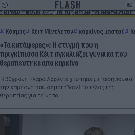
ιδήσεων
Ελλάδα
Πολιτική
Οικονομία
Επιχειρήσεις
Κόσμος
Σπορ
Showbiz
Weekend
Κόσμος
Κέιτ Μίντλετον
καρκίνος μαστού
Κ
«Τα κατάφερες»: Η στιγμή που η
πριγκίπισσα Κέιτ αγκαλιάζει γυναίκα που
θεραπεύτηκε από καρκίνο
Η 30χρονη Κλάρα Λορέντε χτύπησε με περηφάνεια
την καμπάνα που σηματοδοτεί το τέλος της
θεραπείας για τη νόσο.