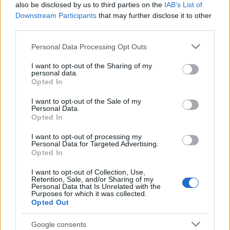
also be disclosed by us to third parties on the
IAB’s List of
πλατύ χαμόγελο στη σύζυγο του πρίγκιπα Ουίλιαμ.
Downstream Participants
that may further disclose it to other
third parties.
Λίγο πριν η κ. Λορέντε χτυπήσει το κουδούνι για να
Please note that this website/app uses one or more Google
Personal Data Processing Opt Outs
σηματοδοτήσει το τέλος της θεραπείας της, η
services and may gather and store information including but
not limited to your visit or usage behaviour. You may click to
I want to opt-out of the Sharing of my
Πριγκίπισσα της είπε: «Σήμερα είναι η δική σου
personal data.
grant or deny consent to Google and its third-party tags to
μέρα. Μπορείς να το κάνεις».
Opted In
use your data for below specified purposes in below Google
consent section.
I want to opt-out of the Sale of my
Personal Data.
Opted In
I want to opt-out of processing my
Personal Data for Targeted Advertising.
Opted In
I want to opt-out of Collection, Use,
Retention, Sale, and/or Sharing of my
Personal Data that Is Unrelated with the
Purposes for which it was collected.
Opted Out
Google consents