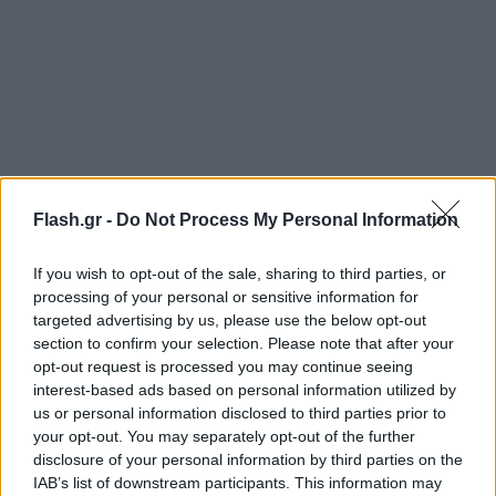
Flash.gr -
Do Not Process My Personal Information
Μιλώντας για τη δική της εμπειρία, ανέφερε ότι η
If you wish to opt-out of the sale, sharing to third parties, or
processing of your personal or sensitive information for
θεραπεία της για τον καρκίνο το 2024 ήταν μια
targeted advertising by us, please use the below opt-out
δύσκολη περίοδος όχι μόνο για την ίδια, αλλά και
section to confirm your selection. Please note that after your
για τα παιδιά και τους γονείς της.
opt-out request is processed you may continue seeing
interest-based ads based on personal information utilized by
us or personal information disclosed to third parties prior to
Στρέφοντας την προσοχή της στο μωρό της κ.
your opt-out. You may separately opt-out of the further
Λορέντε, τον Ένζο, είπε χαμογελώντας: «Δεν είναι
disclosure of your personal information by third parties on the
IAB’s list of downstream participants. This information may
γενναία η μαμά σου;» με τον κόσμο να χαρίζει ένα