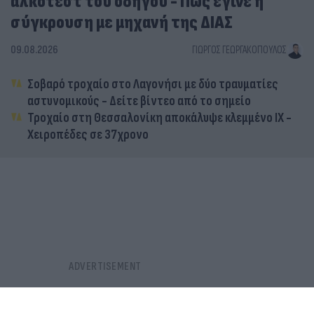
αλκοτέστ του οδηγού - Πώς έγινε η
σύγκρουση με μηχανή της ΔΙΑΣ
09.08.2026
ΓΙΏΡΓΟΣ ΓΕΩΡΓΑΚΌΠΟΥΛΟΣ
Σοβαρό τροχαίο στο Λαγονήσι με δύο τραυματίες
αστυνομικούς - Δείτε βίντεο από το σημείο
Τροχαίο στη Θεσσαλονίκη αποκάλυψε κλεμμένο ΙΧ -
Χειροπέδες σε 37χρονο