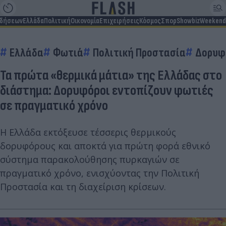
ιδήσεων
Ελλάδα
Πολιτική
Οικονομία
Επιχειρήσεις
Κόσμος
Σπορ
Showbiz
Weekend
Ελλάδα
Φωτιά
Πολιτική Προστασία
Δορυφ
Τα πρώτα «θερμικά μάτια» της Ελλάδας στο
διάστημα: Δορυφόροι εντοπίζουν φωτιές
σε πραγματικό χρόνο
Η Ελλάδα εκτόξευσε τέσσερις θερμικούς
δορυφόρους και αποκτά για πρώτη φορά εθνικό
σύστημα παρακολούθησης πυρκαγιών σε
πραγματικό χρόνο, ενισχύοντας την Πολιτική
Προστασία και τη διαχείριση κρίσεων.