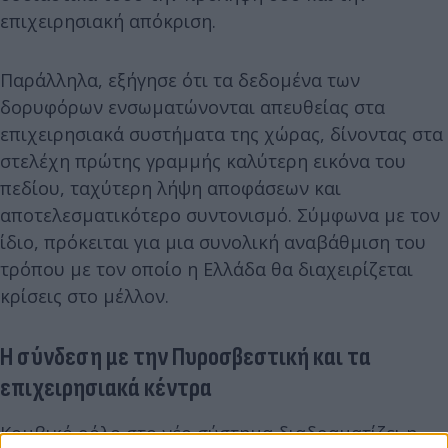
επιχειρησιακή απόκριση.
Παράλληλα, εξήγησε ότι τα δεδομένα των
δορυφόρων ενσωματώνονται απευθείας στα
επιχειρησιακά συστήματα της χώρας, δίνοντας στα
στελέχη πρώτης γραμμής καλύτερη εικόνα του
πεδίου, ταχύτερη λήψη αποφάσεων και
αποτελεσματικότερο συντονισμό. Σύμφωνα με τον
ίδιο, πρόκειται για μια συνολική αναβάθμιση του
τρόπου με τον οποίο η Ελλάδα θα διαχειρίζεται
κρίσεις στο μέλλον.
Η σύνδεση με την Πυροσβεστική και τα
επιχειρησιακά κέντρα
Κομβικό ρόλο στο νέο σύστημα διαδραματίζει η