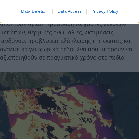
Μέσω αυτής της διασύνδεσης, τα Επιχειρησιακά
Data Deletion
Data Access
Privacy Policy
Συντονιστικά Κέντρα Διαχείρισης Κρίσεων
αποκτούν άμεση πρόσβαση σε χάρτες ενεργών
μετώπων, θερμικές ανωμαλίες, εκτιμήσεις
κινδύνου, προβλέψεις εξάπλωσης της φωτιάς και
αναλυτικά γεωχωρικά δεδομένα που μπορούν να
αξιοποιηθούν σε πραγματικό χρόνο στο πεδίο.