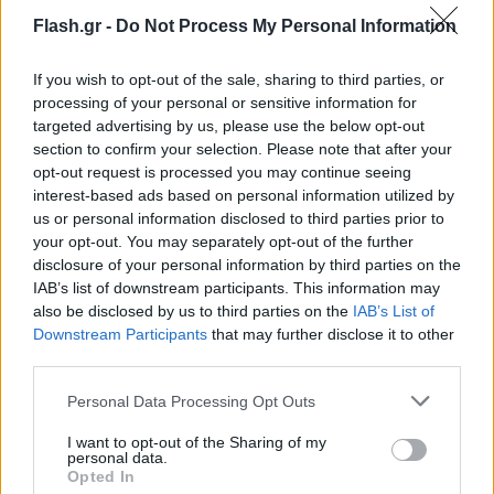
επιχειρησιακή διασύνδεση των δορυφορικών
Flash.gr -
Do Not Process My Personal Information
δεδομένων με τις υφιστάμενες υποδομές
διαχείρισης κρίσεων. Η εταιρεία OroraTech, σε
If you wish to opt-out of the sale, sharing to third parties, or
συνεργασία με ελληνικούς φορείς και επιχειρήσεις,
processing of your personal or sensitive information for
targeted advertising by us, please use the below opt-out
έχει ήδη ενσωματώσει την πλατφόρμα wildfire
section to confirm your selection. Please note that after your
solution και τα δεδομένα ενεργών πυρκαγιών στο
opt-out request is processed you may continue seeing
επιχειρησιακό σύστημα της Ελληνικής
interest-based ads based on personal information utilized by
Πυροσβεστικής και ειδικότερα στο σύστημα
us or personal information disclosed to third parties prior to
your opt-out. You may separately opt-out of the further
διοίκησης ENGAGE.
disclosure of your personal information by third parties on the
IAB’s list of downstream participants. This information may
also be disclosed by us to third parties on the
IAB’s List of
Downstream Participants
that may further disclose it to other
third parties.
Please note that this website/app uses one or more Google
Personal Data Processing Opt Outs
services and may gather and store information including but
not limited to your visit or usage behaviour. You may click to
I want to opt-out of the Sharing of my
personal data.
grant or deny consent to Google and its third-party tags to
Opted In
use your data for below specified purposes in below Google