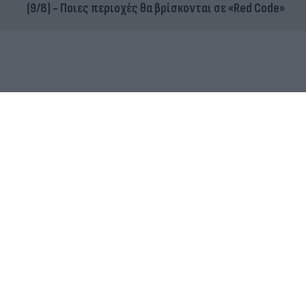
(9/8) - Ποιες περιοχές θα βρίσκονται σε «Red Code»