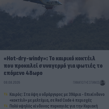
«Hot-dry-windy»: Το καιρικό κοκτέιλ
που προκαλεί συναγερμό για φωτιές το
επόμενο 48ωρο
08.08.2026
ΠΑΝΑΓΙΏΤΗΣ ΣΠΑΝΌΣ
Καιρός: Στα ύψη ο υδράργυρος με 39άρια - Επικίνδυνο
«κοκτέιλ» με μελτέμια, σε Red Code 4 περιοχές
Πολύ υψηλός κίνδυνος πυρκαγιάς για την Κυριακή