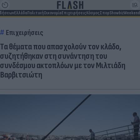
ιδήσεων
Ελλάδα
Πολιτική
Οικονομία
Επιχειρήσεις
Κόσμος
Σπορ
Showbiz
Weekend
Επιχειρήσεις
Tα θέματα που απασχολούν τον κλάδο,
συζητήθηκαν στη συνάντηση του
συνδέσμου ακτοπλόων με τον Μιλτιάδη
Βαρβιτσιώτη