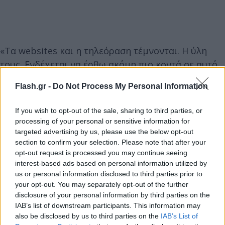
«Τα websites και η τηλεόραση τέμνονται. Η ύλη
τους. Ενδέχεται να έρθω ακόμη πιο κοντά σε αυτό.
Έχω συζητήσει κάτι για να κάνω από τη θέση του
Flash.gr -
Do Not Process My Personal Information
coach σε αυτό το κομμάτι. Θα δούμε», δήλωσε.
If you wish to opt-out of the sale, sharing to third parties, or
processing of your personal or sensitive information for
targeted advertising by us, please use the below opt-out
section to confirm your selection. Please note that after your
opt-out request is processed you may continue seeing
interest-based ads based on personal information utilized by
us or personal information disclosed to third parties prior to
your opt-out. You may separately opt-out of the further
disclosure of your personal information by third parties on the
IAB’s list of downstream participants. This information may
Δεν σκέφτεται καριέρα ως διευθύντρια
also be disclosed by us to third parties on the
IAB’s List of