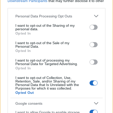
Downstream Participants
that may further disclose it to other
Η Τατιάνα Στεφανίδου ξεκαθάρισε επίσης ότι δεν
third parties.
βρίσκεται στα σχέδιά της να αναλάβει διευθυντική
Please note that this website/app uses one or more Google
Personal Data Processing Opt Outs
θέση στην τηλεόραση, παρά τις σχετικές προτάσεις
services and may gather and store information including but
που έχει δεχτεί.
not limited to your visit or usage behaviour. You may click to
I want to opt-out of the Sharing of my
personal data.
grant or deny consent to Google and its third-party tags to
Opted In
use your data for below specified purposes in below Google
«Δεν με ενδιαφέρει καθόλου να γίνω διευθύντρια
consent section.
I want to opt-out of the Sale of my
Personal Data.
ψυχαγωγίας ή ενημέρωσης. Είναι μια δουλειά που
Opted In
δεν γνωρίζω», είπε χαρακτηριστικά.
I want to opt-out of processing my
Personal Data for Targeted Advertising.
Opted In
I want to opt-out of Collection, Use,
Retention, Sale, and/or Sharing of my
Personal Data that Is Unrelated with the
Purposes for which it was collected.
Opted Out
Google consents
I want to allow Google to enable storage