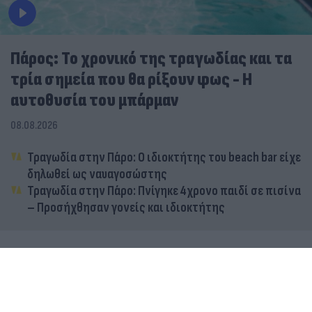
Πάρος: Το χρονικό της τραγωδίας και τα
τρία σημεία που θα ρίξουν φως - Η
αυτοθυσία του μπάρμαν
08.08.2026
Τραγωδία στην Πάρο: Ο ιδιοκτήτης του beach bar είχε
δηλωθεί ως ναυαγοσώστης
Τραγωδία στην Πάρο: Πνίγηκε 4χρονο παιδί σε πισίνα
– Προσήχθησαν γονείς και ιδιοκτήτης