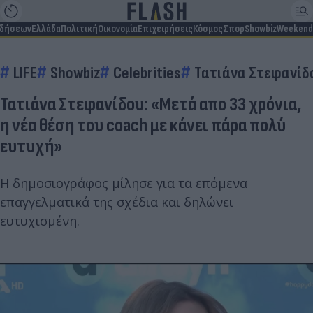
ιδήσεων
Ελλάδα
Πολιτική
Οικονομία
Επιχειρήσεις
Κόσμος
Σπορ
Showbiz
Weekend
LIFE
Showbiz
Celebrities
Τατιάνα Στεφανίδ
Τατιάνα Στεφανίδου: «Μετά απο 33 χρόνια,
η νέα θέση του coach με κάνει πάρα πολύ
ευτυχή»
Η δημοσιογράφος μίλησε για τα επόμενα
επαγγελματικά της σχέδια και δηλώνει
ευτυχισμένη.