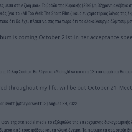
ς μέσα στην ζωή μου». Το βράδυ της Κυριακής (28/8), η 32χρονη ανέβηκε 
ς (για το «All Too Well: The Short Film») και ο ευχαριστήριος λόγος της έ
τευα ότι θα έχει πλάκα να σας πω τώρα ότι το ολοκαίνουργιο άλμπουμ μου
bum is coming October 21st in her acceptance spee
 της Τέιλορ Σουίφτ θα λέγεται «Midnights» και στα 13 του κομμάτια θα ακ
ered throughout my life, will be out October 21. Mee
or Swift (@taylorswift13)
August 29, 2022
υς φαν της στα social media το εξώφυλλο της επερχόμενης δισκογραφικής 
ίδι μέσα από τους φόβους και τα γλυκά όνειρα. Τα πατώματα στα οποία βη