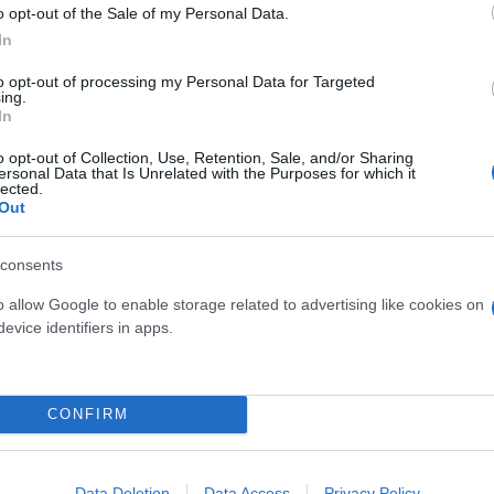
o opt-out of the Sale of my Personal Data.
In
to opt-out of processing my Personal Data for Targeted
Skin dysmorphia: Όταν η ε
ing.
In
«τέλειο» δέρμα αποτελεί
ός στην παρουσίαση του
ψυχικής υγείας
άδες κόσμου στο γήπεδο
o opt-out of Collection, Use, Retention, Sale, and/or Sharing
σπόρ (video)
ersonal Data that Is Unrelated with the Purposes for which it
lected.
Out
consents
o allow Google to enable storage related to advertising like cookies on
evice identifiers in apps.
CONFIRM
ίρνουμε το χαμένο βάρος;
Data Deletion
Data Access
Privacy Policy