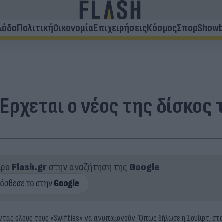
λάδα
Πολιτική
Οικονομία
Επιχειρήσεις
Κόσμος
Σπορ
Showb
- Έρχεται ο νέος της δίσκος
ερο
Flash.gr
στην αναζήτηση της
Google
οντας όλους τους «Swifties» να ανυπομονούν. Όπως δήλωσε η Σουίφτ, στ