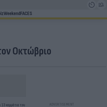
iz
Weekend
FACES
 τον Οκτώβριο
α 13 κομμάτια του