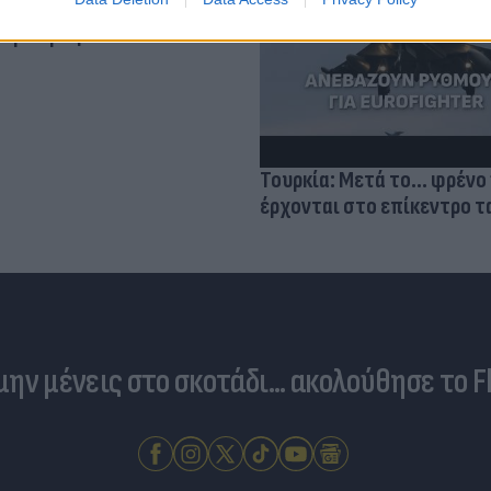
βιολογικού
σμού μας
Τουρκία: Μετά το... φρένο 
έρχονται στο επίκεντρο τα
 μην μένεις στο σκοτάδι... ακολούθησε το F