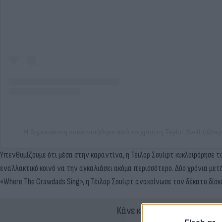
Η δημοσίευση κοινοποιήθηκε από το χρήστη Taylor Swift (@tayl
Υπενθυμίζουμε ότι μέσα στην καραντίνα, η Τέιλορ Σουίφτ κυκλοφόρησε το 2
εναλλακτικό κοινό να την αγκαλιάσει ακόμα περισσότερο. Δύο χρόνια μετ
«Where The Crawdads Sing», η Τέιλορ Σουίφτ ανακοίνωσε τον δέκατο δίσκ
Κάνε κλικ και δες περισσότ