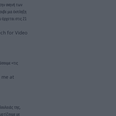
στην σκηνή των
κρυβε μια έκπληξη
 έρχεται στις 21
ch for Video
ούσουμε «τις
t me at
δουλειάς της,
ματίζουμε με