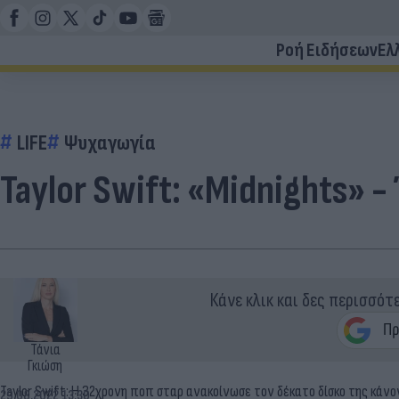
Ροή Ειδήσεων
Ελ
LIFE
Ψυχαγωγία
Taylor Swift: «Midnights» 
Κάνε κλικ και δες περισσότ
Τάνια
Γκιώση
Taylor Swift: Η 32χρονη ποπ σταρ ανακοίνωσε τον δέκατο δίσκο της κάν
29.08.2022 13:30