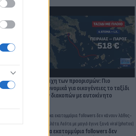
μμονή με το
 πρόβλημα
Η μάχη των προορισμών: Πιο
οικονομικά για οικογένειες το ταξίδι
των διακοπών με αυτοκίνητο
Δέκα εκατομμύρια followers δεν