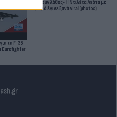
κάνουν λάθος- Η Ντιλέτα Λεότα με
μαγιό έγινε ξανά viral (photos)
για τα F-35
 Eurofighter
lash.gr