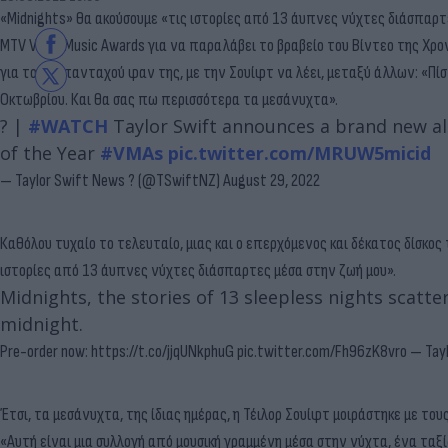
«Midnights» θα ακούσουμε «τις ιστορίες από 13 άυπνες νύχτες διάσπαρτε
MTV Video Music Awards για να παραλάβει το βραβείο του Βίντεο της Χρονιά
για τους απανταχού φαν της, με την Σουίφτ να λέει, μεταξύ άλλων: «Πίσ
Οκτωβρίου. Και θα σας πω περισσότερα τα μεσάνυχτα».
? |
#WATCH
Taylor Swift announces a brand new al
of the Year
#VMAs
pic.twitter.com/MRUW5micid
— Taylor Swift News ? (@TSwiftNZ)
August 29, 2022
Καθόλου τυχαίο το τελευταίο, μιας και ο επερχόμενος και δέκατος δίσκος
ιστορίες από 13 άυπνες νύχτες διάσπαρτες μέσα στην ζωή μου».
Midnights, the stories of 13 sleepless nights scatt
midnight.
Pre-order now:
https://t.co/jjqUNkphuG
pic.twitter.com/Fh96zK8vro
— Tayl
Έτσι, τα μεσάνυχτα, της ίδιας ημέρας, η Τέιλορ Σουίφτ μοιράστηκε με το
«Αυτή είναι μια συλλογή από μουσική γραμμένη μέσα στην νύχτα, ένα ταξ