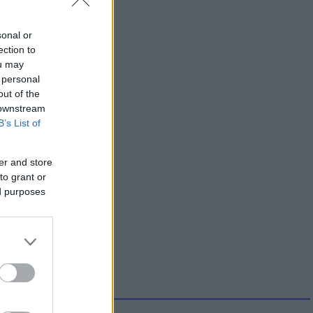
sonal or
ection to
ou may
 personal
out of the
 downstream
B’s List of
er and store
to grant or
ed purposes