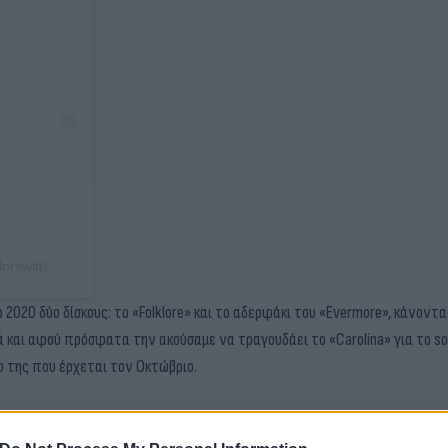
orswift)
020 δύο δίσκους: το «Folklore» και το αδερφάκι του «Evermore», κάνοντας
ά και αφού πρόσφατα την ακούσαμε να τραγουδάει το «Carolina» για το s
ο της που έρχεται τον Οκτώβριο.
ερο
Flash.gr
στην αναζήτηση της
Google