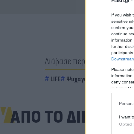
Flash.gr -
If you wish 
sensitive in
confirm you
continue se
information 
further disc
participants
Διάβασε περισσότερα
Downstream 
Please note
information 
LIFE
Ψυχαγωγία
deny consent
in below Go
Persona
ΑΠΟ ΤΟ ΔΙΚΤΥΟ
I want t
Opted 