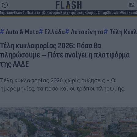
ιδήσεων
Ελλάδα
Πολιτική
Οικονομία
Επιχειρήσεις
Κόσμος
Σπορ
Showbiz
Weekend
Auto & Moto
Ελλάδα
Αυτοκίνητα
Τέλη Κυκ
Τέλη κυκλοφορίας 2026: Πόσα θα
πληρώσουμε – Πότε ανοίγει η πλατφόρμα
της ΑΑΔΕ
Τέλη κυκλοφορίας 2026 χωρίς αυξήσεις – Οι
ημερομηνίες, τα ποσά και οι τρόποι πληρωμής.