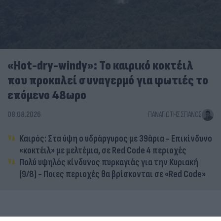
«Hot-dry-windy»: Το καιρικό κοκτέιλ
που προκαλεί συναγερμό για φωτιές το
επόμενο 48ωρο
08.08.2026
ΠΑΝΑΓΙΏΤΗΣ ΣΠΑΝΌΣ
Καιρός: Στα ύψη ο υδράργυρος με 39άρια - Επικίνδυνο
«κοκτέιλ» με μελτέμια, σε Red Code 4 περιοχές
Πολύ υψηλός κίνδυνος πυρκαγιάς για την Κυριακή
(9/8) - Ποιες περιοχές θα βρίσκονται σε «Red Code»