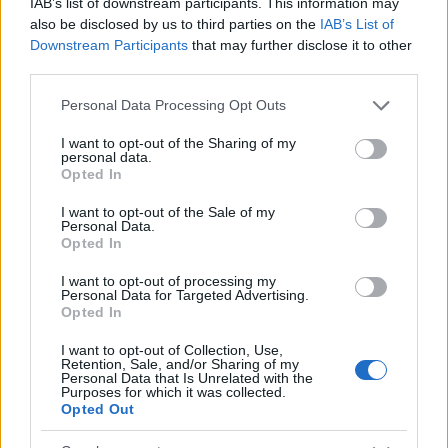
IAB’s list of downstream participants. This information may
1.549-1.738 250
also be disclosed by us to third parties on the
IAB’s List of
1.739-1.928 280
Downstream Participants
that may further disclose it to other
third parties.
1.929-2.357 615
2.358-3.000 820
Please note that this website/app uses one or more Google
Personal Data Processing Opt Outs
3.001-4.000 1.025
services and may gather and store information including but
not limited to your visit or usage behaviour. You may click to
I want to opt-out of the Sharing of my
4.001+ 1.230
personal data.
grant or deny consent to Google and its third-party tags to
Opted In
use your data for below specified purposes in below Google
consent section.
I want to opt-out of the Sale of my
Personal Data.
Opted In
I want to opt-out of processing my
Personal Data for Targeted Advertising.
Opted In
I want to opt-out of Collection, Use,
Retention, Sale, and/or Sharing of my
Personal Data that Is Unrelated with the
Purposes for which it was collected.
Opted Out