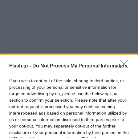
Flash.gr -
Do Not Process My Personal Information
3. Ταξινόμηση έως 31.12.2000
If you wish to opt-out of the sale, sharing to third parties, or
processing of your personal or sensitive information for
Κυβισμός (cc) Τέλη (€)
targeted advertising by us, please use the below opt-out
section to confirm your selection. Please note that after your
0-300 22
opt-out request is processed you may continue seeing
301-785 55
interest-based ads based on personal information utilized by
786-1.071 120
us or personal information disclosed to third parties prior to
1.072-1.357 135
your opt-out. You may separately opt-out of the further
disclosure of your personal information by third parties on the
1.358-1.548 225