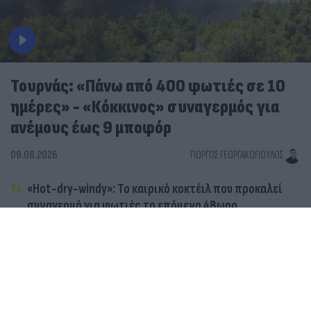
Τουρνάς: «Πάνω από 400 φωτιές σε 10
ημέρες» - «Κόκκινος» συναγερμός για
ανέμους έως 9 μποφόρ
09.08.2026
ΓΙΏΡΓΟΣ ΓΕΩΡΓΑΚΌΠΟΥΛΟΣ
«Hot-dry-windy»: Το καιρικό κοκτέιλ που προκαλεί
συναγερμό για φωτιές το επόμενο 48ωρο
Σε επιφυλακή ο κρατικός μηχανισμός για νέο κύμα
ισχυρών ανέμων - Συνεδρίασε η Επιτροπή Κινδύνου