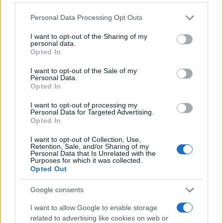
όμορφες και κακές». Η συγκοινωνία λειτουργεί 21
Please note that this website/app uses one or more Google
Personal Data Processing Opt Outs
ώρες το 24ωρο, κάτι που σήμαινε πως ο κ.
services and may gather and store information including but
Καραμαλάκης και οι συνάδελφοί του δούλευαν
not limited to your visit or usage behaviour. You may click to
I want to opt-out of the Sharing of my
personal data.
grant or deny consent to Google and its third-party tags to
«Χριστούγεννα, Πάσχα, όλες τις αργίες με
Opted In
use your data for below specified purposes in below Google
οποιοδήποτε καιρό». Μάλιστα, τα παιδιά τους
consent section.
I want to opt-out of the Sale of my
ζητούσαν να έρθουν να δουν πώς εργάζονται,
Personal Data.
Opted In
καθώς τους άρεσε το όχημα, «το τρόλεϊ, οι οθόνες,
ο κόσμος».
I want to opt-out of processing my
Personal Data for Targeted Advertising.
Opted In
I want to opt-out of Collection, Use,
Retention, Sale, and/or Sharing of my
Personal Data that Is Unrelated with the
Purposes for which it was collected.
Opted Out
Google consents
I want to allow Google to enable storage
related to advertising like cookies on web or