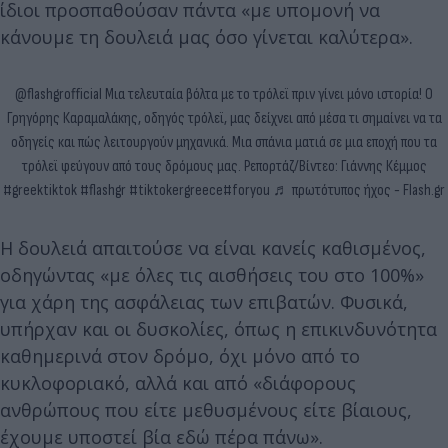
ίδιοι προσπαθούσαν πάντα «με υπομονή να
κάνουμε τη δουλειά μας όσο γίνεται καλύτερα».
@flashgrofficial
Μια τελευταία βόλτα με το τρόλεϊ πριν γίνει μόνο ιστορία! Ο
Γρηγόρης Καραμαλάκης, οδηγός τρόλεϊ, μας δείχνει από μέσα τι σημαίνει να τα
οδηγείς και πώς λειτουργούν μηχανικά. Μια σπάνια ματιά σε μια εποχή που τα
τρόλεϊ φεύγουν από τους δρόμους μας. Ρεπορτάζ/Βίντεο: Γιάννης Κέμμος
#greektiktok
#flashgr
#tiktokergreece
#foryou
♬ πρωτότυπος ήχος - Flash.gr
Η δουλειά απαιτούσε να είναι κανείς καθισμένος,
οδηγώντας «με όλες τις αισθήσεις του στο 100%»
για χάρη της ασφάλειας των επιβατών. Φυσικά,
υπήρχαν και οι δυσκολίες, όπως η επικινδυνότητα
καθημερινά στον δρόμο, όχι μόνο από το
κυκλοφοριακό, αλλά και από «διάφορους
ανθρώπους που είτε μεθυσμένους είτε βίαιους,
έχουμε υποστεί βία εδώ πέρα πάνω».