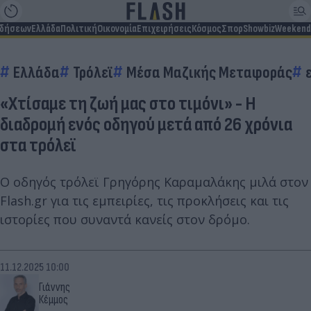
ιδήσεων
Ελλάδα
Πολιτική
Οικονομία
Επιχειρήσεις
Κόσμος
Σπορ
Showbiz
Weekend
Ελλάδα
Τρόλεϊ
Μέσα Μαζικής Μεταφοράς
«Χτίσαμε τη ζωή μας στο τιμόνι» - Η
διαδρομή ενός οδηγού μετά από 26 χρόνια
στα τρόλεϊ
Ο οδηγός τρόλεϊ Γρηγόρης Καραμαλάκης μιλά στον
Flash.gr για τις εμπειρίες, τις προκλήσεις και τις
ιστορίες που συναντά κανείς στον δρόμο.
11.12.2025 10:00
Γιάννης
Κέμμος