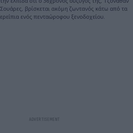
την ελπίδα ότι ο 36χρονος σύζυγός της, Τζόναθαν
Σουάρες, βρίσκεται ακόμη ζωντανός κάτω από τα
ερείπια ενός πενταώροφου ξενοδοχείου.