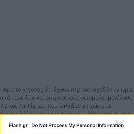
Παρά το γεγονός ότι έχουν περάσει σχεδόν 72 ώρες
από τους δύο καταστροφικούς σεισμούς, μεγέθους
7,2 και 7,5 Ρίχτερ, που έπληξαν τη χώρα με
διαφορά λίγων δευτερολέπτων, η ίδια επιμένει να
περιμένει ένα θαύμα.
Flash.gr -
Do Not Process My Personal Information