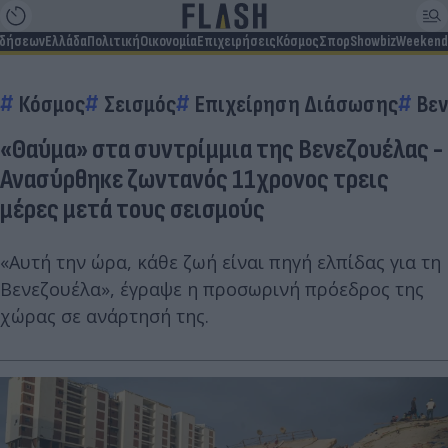
ιδήσεων
Ελλάδα
Πολιτική
Οικονομία
Επιχειρήσεις
Κόσμος
Σπορ
Showbiz
Weekend
Κόσμος
Σεισμός
Επιχείρηση Διάσωσης
Βε
«Θαύμα» στα συντρίμμια της Βενεζουέλας -
Ανασύρθηκε ζωντανός 11χρονος τρεις
μέρες μετά τους σεισμούς
«Αυτή την ώρα, κάθε ζωή είναι πηγή ελπίδας για τη
Βενεζουέλα», έγραψε η προσωρινή πρόεδρος της
χώρας σε ανάρτησή της.