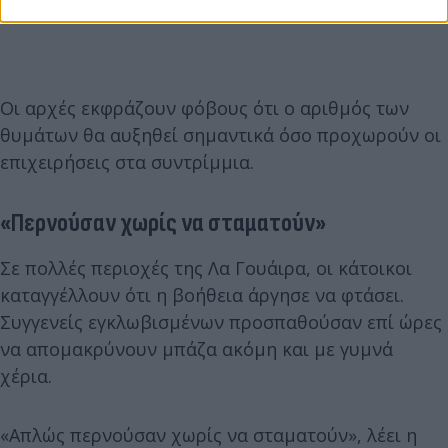
Οι αρχές εκφράζουν φόβους ότι ο αριθμός των
θυμάτων θα αυξηθεί σημαντικά όσο προχωρούν οι
επιχειρήσεις στα συντρίμμια.
«Περνούσαν χωρίς να σταματούν»
Σε πολλές περιοχές της Λα Γουάιρα, οι κάτοικοι
καταγγέλλουν ότι η βοήθεια άργησε να φτάσει.
Συγγενείς εγκλωβισμένων προσπαθούσαν επί ώρες
να απομακρύνουν μπάζα ακόμη και με γυμνά
χέρια.
«Απλώς περνούσαν χωρίς να σταματούν», λέει η