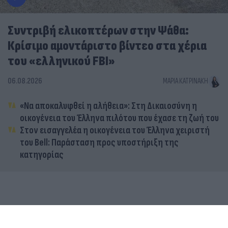
Συντριβή ελικοπτέρων στην Ψάθα:
Κρίσιμο αμοντάριστο βίντεο στα χέρια
του «ελληνικού FBI»
06.08.2026
ΜΑΡΊΑ ΚΑΤΡΙΝΆΚΗ
«Να αποκαλυφθεί η αλήθεια»: Στη Δικαιοσύνη η
οικογένεια του Έλληνα πιλότου που έχασε τη ζωή του
Στον εισαγγελέα η οικογένεια του Έλληνα χειριστή
του Bell: Παράσταση προς υποστήριξη της
κατηγορίας