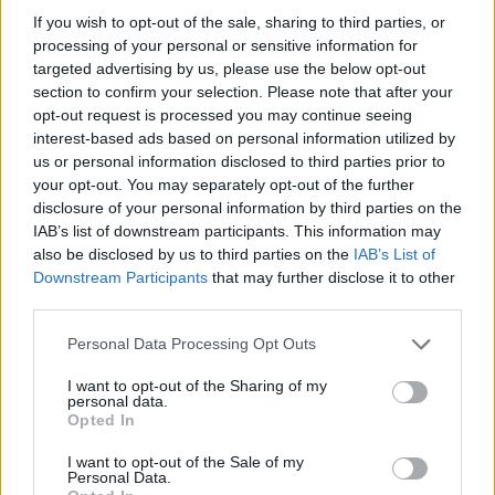
«Ναι, είναι ζωντανός», επαναλαμβάνει με δάκρυα
If you wish to opt-out of the sale, sharing to third parties, or
στα μάτια, την ώρα που οι διασώστες συνεχίζουν
processing of your personal or sensitive information for
targeted advertising by us, please use the below opt-out
τις έρευνες χωρίς να έχουν εντοπίσει ίχνος του.
section to confirm your selection. Please note that after your
opt-out request is processed you may continue seeing
interest-based ads based on personal information utilized by
Δραματικός απολογισμός
us or personal information disclosed to third parties prior to
your opt-out. You may separately opt-out of the further
Η ανθρώπινη τραγωδία αποκτά ολοένα
disclosure of your personal information by third parties on the
μεγαλύτερες διαστάσεις. Σύμφωνα με τον
IAB’s list of downstream participants. This information may
τελευταίο επίσημο απολογισμό, τουλάχιστον 1.430
also be disclosed by us to third parties on the
IAB’s List of
Downstream Participants
that may further disclose it to other
άνθρωποι έχουν χάσει τη ζωή τους, περισσότεροι
third parties.
από 3.200 έχουν τραυματιστεί, ενώ η τύχη άνω των
Please note that this website/app uses one or more Google
50.000 ανθρώπων εξακολουθεί να αγνοείται.
Personal Data Processing Opt Outs
services and may gather and store information including but
not limited to your visit or usage behaviour. You may click to
I want to opt-out of the Sharing of my
personal data.
grant or deny consent to Google and its third-party tags to
Opted In
use your data for below specified purposes in below Google
consent section.
I want to opt-out of the Sale of my
Personal Data.