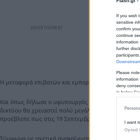
Flash.gr -
If you wish 
sensitive in
confirm you
continue se
information 
further disc
participants
Downstream 
Please note
information 
Η μεταφορά επιβατών και εμπορευμάτων από τη Θεσ
deny consent
in below Go
Και όπως δήλωσε ο υφυπουργός Μεταφορών Νίκος 
Persona
δικτύου θα χρειαστεί πολύ μεγάλο χρονικό διάστη
προέβλεπε πως στις 19 Σεπτεμβρίου θα παραδιδότα
I want t
Opted 
Σύμφωνα με σχετική ανακοίνωση της Hellenic trai