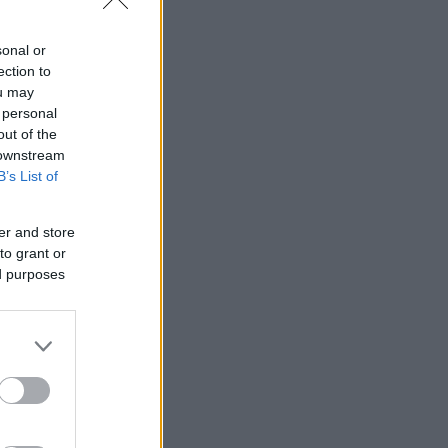
sonal or
ection to
ou may
 personal
out of the
 downstream
B’s List of
er and store
to grant or
κοπεί.
ed purposes
άσταση του
ου
ολόγια