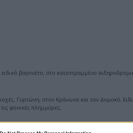
ο ειδικό βαγονέτο, στο κατεστραμμένο σιδηροδρομι
ιοχές, Γυρτώνη, στον Κράνωνα και τον Δομοκό. Ειδ
τις φονικές πλημμύρες.