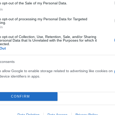
o opt-out of the Sale of my Personal Data.
μέχρι την Καλαμπάκα η μετακίνηση των επιβατών θ
In
to opt-out of processing my Personal Data for Targeted
ing.
In
o opt-out of Collection, Use, Retention, Sale, and/or Sharing
ersonal Data that Is Unrelated with the Purposes for which it
lected.
Out
consents
o allow Google to enable storage related to advertising like cookies on
evice identifiers in apps.
CONFIRM
ηνών Θεσσαλονίκης, στο ύψος της Λάρισας, όπου λ
Data Deletion
Data Access
Privacy Policy