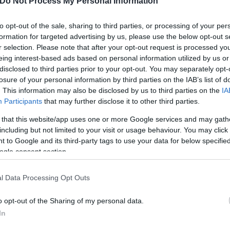
Do Not Process My Personal Information
to opt-out of the sale, sharing to third parties, or processing of your per
formation for targeted advertising by us, please use the below opt-out s
r selection. Please note that after your opt-out request is processed y
eing interest-based ads based on personal information utilized by us or
disclosed to third parties prior to your opt-out. You may separately opt-
losure of your personal information by third parties on the IAB’s list of
. This information may also be disclosed by us to third parties on the
IA
Participants
that may further disclose it to other third parties.
 that this website/app uses one or more Google services and may gath
including but not limited to your visit or usage behaviour. You may click 
σαλονίκη προς την Αθήνα και αντίστροφα έχει δια
 to Google and its third-party tags to use your data for below specifi
ogle consent section.
Ταχιάος στην κάμερα του MEGA, η πλήρης αποκατ
l Data Processing Opt Outs
μα,
ενδεχομένως και έναν χρόνο
. Ο σχεδιασμός π
ν σε λειτουργία η τηλεδιοίκηση ανετράπη πλήρως.
o opt-out of the Sharing of my personal data.
In
n από την Παρασκευή που πέρασε, θα γίνονται δρομ