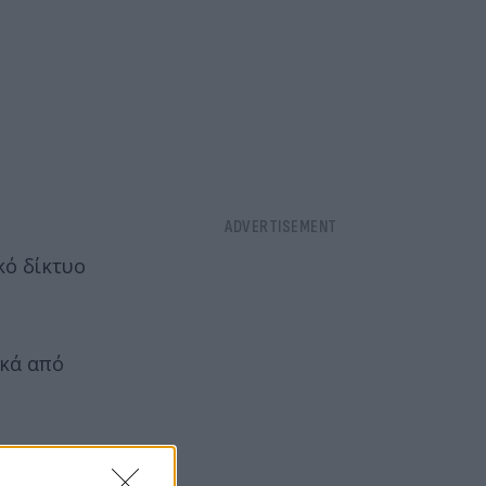
κό δίκτυο
ικά από