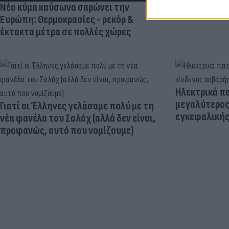
Νέο κύμα καύσωνα σαρώνει την
Ευρώπη: Θερμοκρασίες - ρεκόρ &
έκτακτα μέτρα σε πολλές χώρες
Ηλεκτρικά πα
μεγαλύτερος
Γιατί οι Έλληνες γελάσαμε πολύ με τη
εγκεφαλική
νέα φανέλα του Σαλάχ (αλλά δεν είναι,
προφανώς, αυτό που νομίζουμε)