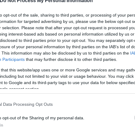
Do Not Process My Personal Information
to opt-out of the sale, sharing to third parties, or processing of your per
formation for targeted advertising by us, please use the below opt-out s
 παράκτια αλιεία στη Βόρεια Ελλάδα
r selection. Please note that after your opt-out request is processed y
eing interest-based ads based on personal information utilized by us or
τών: Ποινή 4 ετών σε Γιώργο Σαββίδη- Έφεση με
disclosed to third parties prior to your opt-out. You may separately opt-
losure of your personal information by third parties on the IAB’s list of
. This information may also be disclosed by us to third parties on the
IA
ών με αναστολή για καρδιολόγο - Ζητούσε «φακε
Participants
that may further disclose it to other third parties.
 that this website/app uses one or more Google services and may gath
ει αβοήθητο σε δρόμο της Τούμπας - Συνελήφθη η
including but not limited to your visit or usage behaviour. You may click 
 to Google and its third-party tags to use your data for below specifi
ο δεύτερο τμήμα της γέφυρας Πανοράματος για 
ogle consent section.
l Data Processing Opt Outs
o opt-out of the Sharing of my personal data.
In