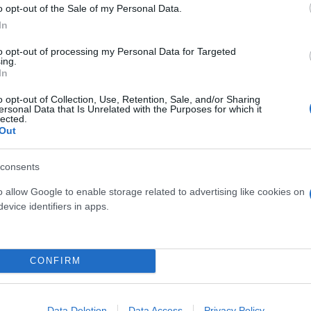
o opt-out of the Sale of my Personal Data.
In
to opt-out of processing my Personal Data for Targeted
ing.
In
o opt-out of Collection, Use, Retention, Sale, and/or Sharing
ersonal Data that Is Unrelated with the Purposes for which it
lected.
Out
consents
o allow Google to enable storage related to advertising like cookies on
evice identifiers in apps.
τον θεό» - Η κυρία Μέσι
Και οι μαϊμούδες έχουν κατ
 στο Instagram, την
επιστήμονες ρίχνουν φως
ι η σύντροφος του
"φιλίες" μεταξύ διαφορε
hoto)
CONFIRM
Data Deletion
Data Access
Privacy Policy