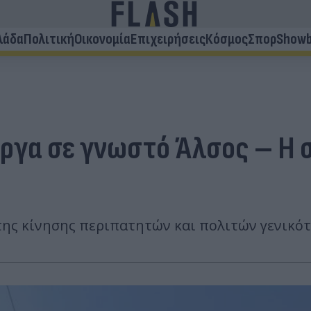
λάδα
Πολιτική
Οικονομία
Επιχειρήσεις
Κόσμος
Σπορ
Showb
έργα σε γνωστό Άλσος – Η
της κίνησης περιπατητών και πολιτών γενικό