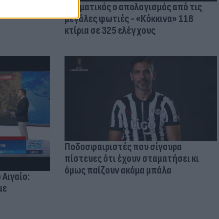
Δραματικός ο απολογισμός από τις
μεγάλες φωτιές - «Κόκκινα» 118
κτίρια σε 325 ελέγχους
Ποδοσφαιριστές που σίγουρα
πίστευες ότι έχουν σταματήσει κι
όμως παίζουν ακόμα μπάλα
 Αιγαίο:
με