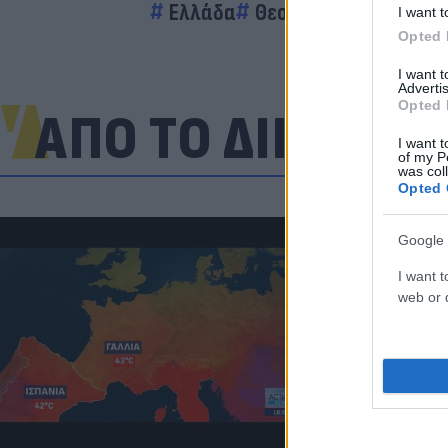
Ελλάδα
Θεσσαλονίκη
I want t
Opted 
I want 
Advertis
Opted 
ΑΠΟ ΤΟ ΔΙΚΤΥΟ
I want t
of my P
was col
Opted 
Google 
I want t
web or d
«Μια θεά για 
εντυπωσίασε
σχολίασε κα
Κριστιάνο (p