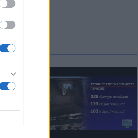
οικίδια! Οι
 στις
τικών ειδών