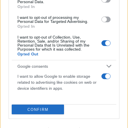
Personal Data.
Opted In
I want to opt-out of processing my
Personal Data for Targeted Advertising.
Opted In
I want to opt-out of Collection, Use,
Retention, Sale, and/or Sharing of my
Personal Data that Is Unrelated with the
Purposes for which it was collected.
Opted Out
Google consents
I want to allow Google to enable storage
related to advertising like cookies on web or
device identifiers in apps.
Υπόθεση Marfin: Στην Αγγλία το «ελληνικό
FBI» για την 46χρονη - Την Πέμπτη
CONFIRM
αναμένεται στην Αθήνα
05.08.2026