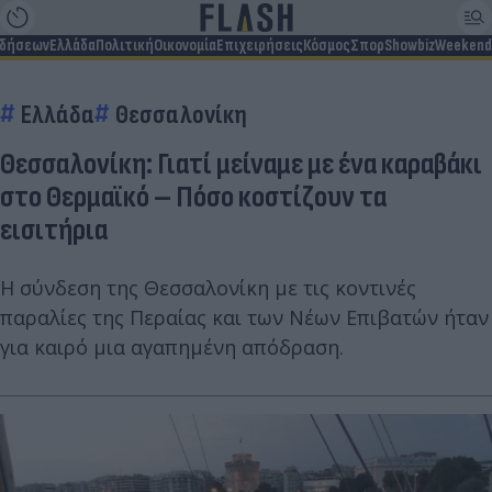
ιδήσεων
Ελλάδα
Πολιτική
Οικονομία
Επιχειρήσεις
Κόσμος
Σπορ
Showbiz
Weekend
Ελλάδα
Θεσσαλονίκη
Θεσσαλονίκη: Γιατί μείναμε με ένα καραβάκι
στο Θερμαϊκό – Πόσο κοστίζουν τα
εισιτήρια
Η σύνδεση της Θεσσαλονίκη με τις κοντινές
παραλίες της Περαίας και των Νέων Επιβατών ήταν
για καιρό μια αγαπημένη απόδραση.