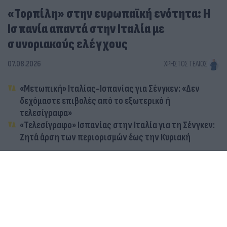
«Τορπίλη» στην ευρωπαϊκή ενότητα: Η
Ισπανία απαντά στην Ιταλία με
συνοριακούς ελέγχους
07.08.2026
ΧΡΉΣΤΟΣ ΤΈΛΙΟΣ
«Μετωπική» Ιταλίας-Ισπανίας για Σένγκεν: «Δεν
δεχόμαστε επιβολές από το εξωτερικό ή
τελεσίγραφα»
«Τελεσίγραφο» Ισπανίας στην Ιταλία για τη Σένγκεν:
Ζητά άρση των περιορισμών έως την Κυριακή