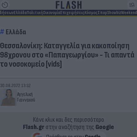
ιδήσεων
Ελλάδα
Πολιτική
Οικονομία
Επιχειρήσεις
Κόσμος
Σπορ
Showbiz
Weekend
Ελλάδα
Θεσσαλονίκη: Καταγγελία για κακοποίηση
98χρονου στο «Παπαγεωργίου» - Τι απαντά
το νοσοκομείο [vids]
30.08.2022 13:32
Αγγελική
Γιαννακού
Κάνε κλικ και δες περισσότερο
Flash.gr
στην αναζήτηση της
Google