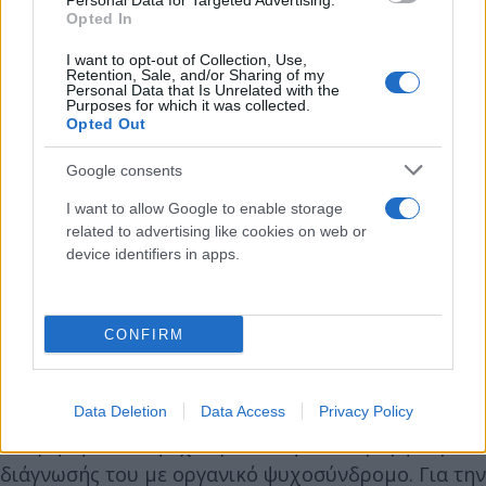
Personal Data for Targeted Advertising.
του Τμήματος Επειγόντων Περιστατικών, λόγω
Opted In
αιματουρίας, με ιστορικό Ca προστάτη και λήψη
αντιπηκτικής αγωγής λόγω κολπικής μαρμαρυγής.
I want to opt-out of Collection, Use,
Retention, Sale, and/or Sharing of my
Για την αντιμετώπιση της αιματουρίας τέθηκαν
Personal Data that Is Unrelated with the
Purposes for which it was collected.
συνεχείς πλύσεις ουροδόχου κύστης, μέσω ενός
Opted Out
τρίαυλου καθετήρα Foley 22 fr. Σε ασθενείς με
Google consents
συνεχείς πλύσεις ουροδόχου κύστης πάγια τακτική
του Νοσοκομείου είναι η ένδυσή τους με
I want to allow Google to enable storage
related to advertising like cookies on web or
νοσοκομειακή ρόμπα, τόσο για τη διαφύλαξη της
device identifiers in apps.
αξιοπρέπειάς τους αλλά και τη διασφάλιση της
απρόσκοπτης λειτουργίας του ουροκαθετήρα. Λόγω
της υπονατριαιμίας, η οποία επιβεβαιώνεται
CONFIRM
εργαστηριακά, της μεγάλης ηλικίας αλλά και της
αλλαγής περιβάλλοντος ο ασθενής ήταν ιδιαίτερα
ανήσυχος το απόγευμα στις 26-08-2022 και αφού
Data Deletion
Data Access
Privacy Policy
εκτιμήθηκε από ψυχίατρο, τέθηκε σε αγωγή λόγω
διάγνωσής του με οργανικό ψυχοσύνδρομο. Για την