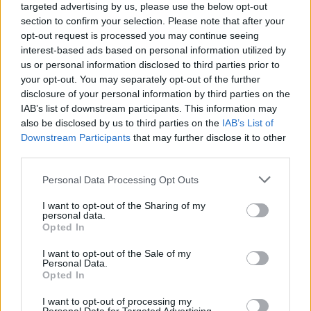
targeted advertising by us, please use the below opt-out
section to confirm your selection. Please note that after your
opt-out request is processed you may continue seeing
interest-based ads based on personal information utilized by
us or personal information disclosed to third parties prior to
your opt-out. You may separately opt-out of the further
disclosure of your personal information by third parties on the
Νοσοκομείο «Παπαγεωργίου»: Οι μώλωπες δεν
IAB’s list of downstream participants. This information may
also be disclosed by us to third parties on the
IAB’s List of
οφείλονται σε βιαιοπραγία, αλλά στη βίαιη
Downstream Participants
that may further disclose it to other
αφαίρεση φλεβοκαθετήρων
third parties.
Please note that this website/app uses one or more Google
Personal Data Processing Opt Outs
services and may gather and store information including but
Η διοίκηση του νοσοκομείου Παπαγεωργίου
not limited to your visit or usage behaviour. You may click to
I want to opt-out of the Sharing of my
εξέδωσε την παρακάτω ανακοίνωση μετά τη
personal data.
grant or deny consent to Google and its third-party tags to
Opted In
δημοσιοποίηση της καταγγελίας.
use your data for below specified purposes in below Google
consent section.
I want to opt-out of the Sale of my
Personal Data.
Ο ασθενής Α. Γ., ετών 98, εισήχθη στις 25-08-2022
Opted In
και ώρα 22:30 μ.μ., στην Ουρολογική Κλινική, μέσω
I want to opt-out of processing my