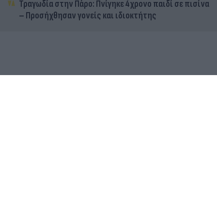
Τραγωδία στην Πάρο: Πνίγηκε 4χρονο παιδί σε πισίνα
– Προσήχθησαν γονείς και ιδιοκτήτης