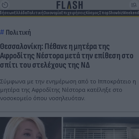
ιδήσεων
Ελλάδα
Πολιτική
Οικονομία
Επιχειρήσεις
Κόσμος
Σπορ
Showbiz
Weekend
Πολιτική
Θεσσαλονίκη: Πέθανε η μητέρα της
Αφροδίτης Νέστορα μετά την επίθεση στο
σπίτι του στελέχους της ΝΔ
Σύμφωνα με την ενημέρωση από το Ιπποκράτειο η
μητέρα της Αφροδίτης Νέστορα κατέληξε στο
νοσοκομείο όπου νοσηλευόταν.