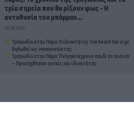
τρία σημεία που θα ρίξουν φως - Η
αυτοθυσία του μπάρμαν...
08.08.2026
Τραγωδία στην Πάρο: Ο ιδιοκτήτης του beach bar είχε
δηλωθεί ως ναυαγοσώστης
Τραγωδία στην Πάρο: Πνίγηκε 4χρονο παιδί σε πισίνα
– Προσήχθησαν γονείς και ιδιοκτήτης