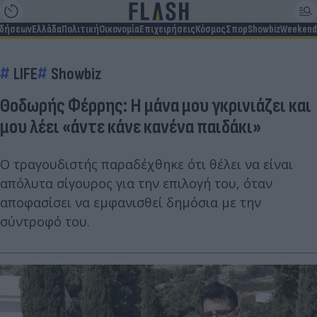
ιδήσεων
Ελλάδα
Πολιτική
Οικονομία
Επιχειρήσεις
Κόσμος
Σπορ
Showbiz
Weekend
LIFE
Showbiz
Θοδωρής Φέρρης: Η μάνα μου γκρινιάζει και
μου λέει «άντε κάνε κανένα παιδάκι»
Ο τραγουδιστής παραδέχθηκε ότι θέλει να είναι
απόλυτα σίγουρος για την επιλογή του, όταν
αποφασίσει να εμφανισθεί δημόσια με την
σύντροφό του.