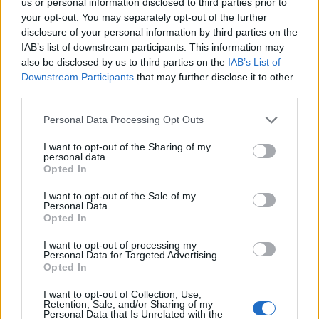
Ολυμπιακός προσπάθησε να μειώσει αλλά ο
us or personal information disclosed to third parties prior to
Κοκκινάκης με απίστευτες επιθέσεις κράτησε το
your opt-out. You may separately opt-out of the further
disclosure of your personal information by third parties on the
προβάδισμα μέχρι και το 18-15.
IAB’s list of downstream participants. This information may
also be disclosed by us to third parties on the
IAB’s List of
Downstream Participants
that may further disclose it to other
third parties.
Please note that this website/app uses one or more Google
Personal Data Processing Opt Outs
services and may gather and store information including but
not limited to your visit or usage behaviour. You may click to
I want to opt-out of the Sharing of my
personal data.
grant or deny consent to Google and its third-party tags to
Opted In
use your data for below specified purposes in below Google
consent section.
I want to opt-out of the Sale of my
Personal Data.
Opted In
I want to opt-out of processing my
Personal Data for Targeted Advertising.
Opted In
I want to opt-out of Collection, Use,
Retention, Sale, and/or Sharing of my
Personal Data that Is Unrelated with the