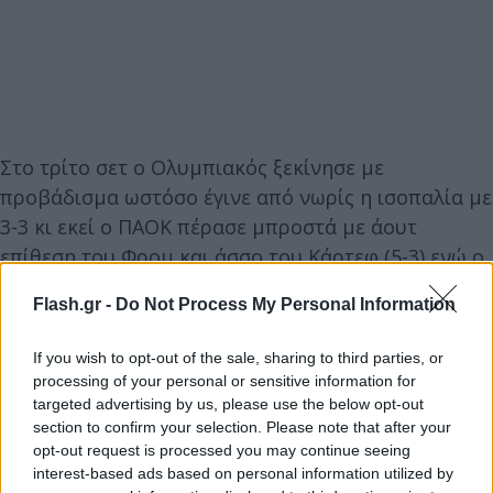
Στο τρίτο σετ ο Ολυμπιακός ξεκίνησε με
προβάδισμα ωστόσο έγινε από νωρίς η ισοπαλία με
3-3 κι εκεί ο ΠΑΟΚ πέρασε μπροστά με άουτ
επίθεση του Φρομ και άσσο του Κάρτεφ (5-3) ενώ ο
Ερνάντεζ με επίθεση από την πίσω ζώνη έκανε το
Flash.gr -
Do Not Process My Personal Information
7-4. Το προβάδισμα παρέμεινε υπέρ του
«δικεφάλου του βορρα» μέχρι και το 11-10, όπου ο
If you wish to opt-out of the sale, sharing to third parties, or
Ατανασίεβιτς ισοφάρισε με άσσο. Ο ΠΑΟΚ ωστόσο
processing of your personal or sensitive information for
με τον Κοκκινάκη και μπλοκ του Κάρτεφ έκανε το
targeted advertising by us, please use the below opt-out
section to confirm your selection. Please note that after your
+2, αναγκάζοντας τον Αντώνη Βουρδέρη να καλέσει
opt-out request is processed you may continue seeing
το πρώτο του τάιμ άουτ. Στην επιστροφή ο
interest-based ads based on personal information utilized by