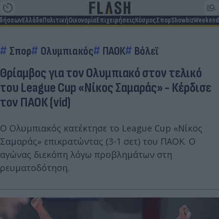
ιδήσεων
Ελλάδα
Πολιτική
Οικονομία
Επιχειρήσεις
Κόσμος
Σπορ
Showbiz
Weekend
Σπορ
Ολυμπιακός
ΠΑΟΚ
Βόλεϊ
Θρίαμβος για τον Ολυμπιακό στον τελικό
του League Cup «Νίκος Σαμαράς» - Κέρδισε
τον ΠΑΟΚ (vid)
Ο Ολυμπιακός κατέκτησε το League Cup «Νίκος
Σαμαράς» επικρατώντας (3-1 σετ) του ΠΑΟΚ. Ο
αγώνας διεκόπη λόγω προβλημάτων στη
ρευματοδότηση.