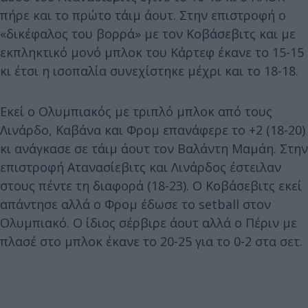
πήρε και το πρώτο τάιμ άουτ. Στην επιστροφή ο
«δικέφαλος του βορρά» με τον Κοβάσεβιτς και με
εκπληκτικό μονό μπλοκ του Κάρτεφ έκανε το 15-15
κι έτσι η ισοπαλία συνεχίστηκε μέχρι και το 18-18.
Εκεί ο Ολυμπιακός με τριπλό μπλοκ από τους
Λινάρδο, Καβάνα και Φρομ επανάφερε το +2 (18-20)
κι ανάγκασε σε τάιμ άουτ τον Βαλάντη Μαμάη. Στην
επιστροφή Ατανασίεβιτς και Λινάρδος έστειλαν
στους πέντε τη διαφορά (18-23). Ο Κοβάσεβιτς εκεί
απάντησε αλλά ο Φρομ έδωσε το setball στον
Ολυμπιακό. Ο ίδιος σέρβιρε άουτ αλλά ο Πέριν με
πλασέ στο μπλοκ έκανε το 20-25 για το 0-2 στα σετ.