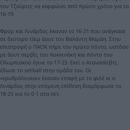
τον Τζούριτς να καρφώνει από πρώτο χρόνο για το
16-19.
Φρομ και Λινάρδος έκαναν το 16-21 που ανάγκασε
σε δεύτερο τάιμ άουτ τον Βαλάντη Μαμάη. Στην
επιστροφή ο ΠΑΟΚ πήρε τον πρώτο πόντο, ωστόσο
με άουτ σερβίς του Κοκκινάκη και πόντο του
Ολυμπιακού έγινε το 17-23. Εκεί ο Ατανασίεβτς
έδωσε το setball στην ομάδα του. Οι
«ερυθρόλευκοι» έκαναν επαφή με το φιλέ κι ο
Λινάρδος στην επόμενη επίθεση διαμόρφωσε το
18-25 για το 0-1 στα σετ.